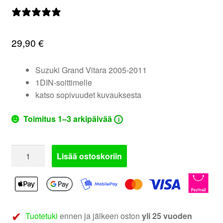
valikko
0 arvostelua
29,90
€
Suzuki Grand Vitara 2005-2011
1DIN-soittimelle
katso sopivuudet kuvauksesta
Toimitus 1–3 arkipäivää
i
281294-
Lisää ostoskoriin
02
|
Suzuki
Grand
Vitara
Tuotetuki
ennen ja jälkeen oston
yli 25 vuoden