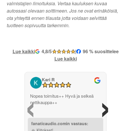
valmistajien ilmoituksia. Vertaa kauluksen kuvaa
autossasi olevaan soittimeen. Jos ne ovat erinäköisiä,
ota yhteyttä ennen tilausta jotta voidaan selvittää
tuotteen sopivuutta tarkemmin.
Lue kaikki
4,8/5
|
96 % suosittelee
Lue kaikki
Kari R
‹
›
Nopea toimitus++ Hyvä ja selkeä
nettikauppa++
fanaticaudio.comin vastaus:
🙏 Kiitokset!