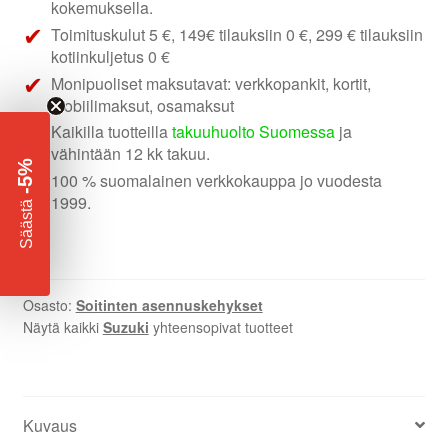
soittimen
kokemuksella.
asennuskehys
Toimituskulut 5 €, 149€ tilauksiin 0 €, 299 € tilauksiin
määrä
kotiinkuljetus 0 €
Monipuoliset maksutavat: verkkopankit, kortit,
mobiilimaksut, osamaksut
Kaikilla tuotteilla
takuuhuolto Suomessa
ja
vähintään 12 kk takuu.
-5%
100 % suomalainen verkkokauppa jo vuodesta
1999.
​
Säästä
Osasto:
Soitinten asennuskehykset
Näytä kaikki
Suzuki
yhteensopivat tuotteet
Kuvaus