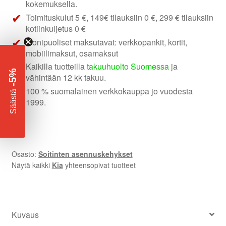
asennuskehys
kokemuksella.
määrä
Toimituskulut 5 €, 149€ tilauksiin 0 €, 299 € tilauksiin
kotiinkuljetus 0 €
Monipuoliset maksutavat: verkkopankit, kortit,
mobiilimaksut, osamaksut
Kaikilla tuotteilla
takuuhuolto Suomessa
ja
-5%
vähintään 12 kk takuu.
100 % suomalainen verkkokauppa jo vuodesta
​
Säästä
1999.
Osasto:
Soitinten asennuskehykset
Näytä kaikki
Kia
yhteensopivat tuotteet
Kuvaus