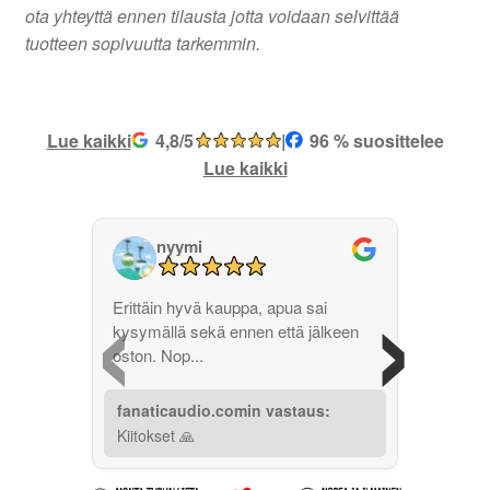
ota yhteyttä ennen tilausta jotta voidaan selvittää
tuotteen sopivuutta tarkemmin.
Lue kaikki
4,8/5
|
96 % suosittelee
Lue kaikki
nyymi
‹
›
Erittäin hyvä kauppa, apua sai
kysymällä sekä ennen että jälkeen
oston. Nop...
fanaticaudio.comin vastaus:
Kiitokset 🙏