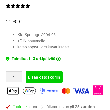
valikko
0 arvostelua
14,90
€
Kia Sportage 2004-08
1DIN-soittimelle
katso sopivuudet kuvauksesta
Toimitus 1–3 arkipäivää
i
281178-
Lisää ostoskoriin
11
|
Kia
Sportage
soittimen
Tuotetuki
ennen ja jälkeen oston
yli 25 vuoden