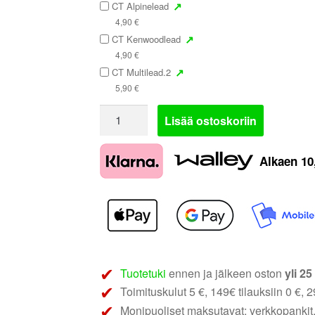
↗
CT Alpinelead
4,90
€
↗
CT Kenwoodlead
4,90
€
↗
CT Multilead.2
5,90
€
Connects2
Lisää ostoskoriin
CTSMT009.2
|
Alkaen
10
Mitsubishi
rattiadapteri
määrä
Tuotetuki
ennen ja jälkeen oston
yli 2
Toimituskulut 5 €, 149€ tilauksiin 0 €, 29
Monipuoliset maksutavat: verkkopankit,