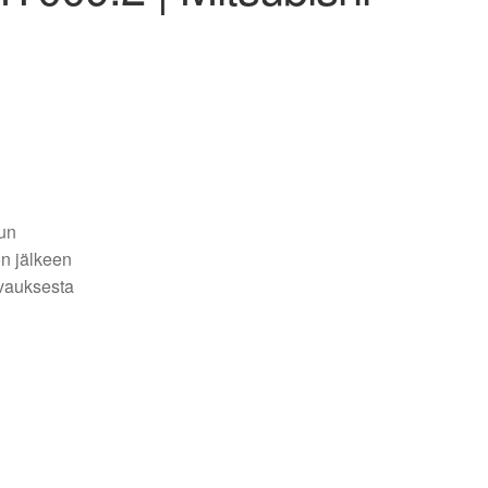
un
on jälkeen
vauksesta