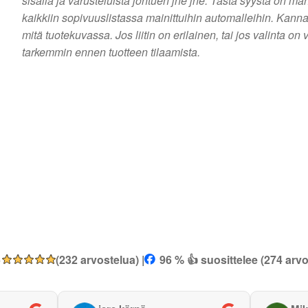
sisällä ja varusteluista johtuen jne jne. Tästä syystä on m
kaikkiin sopivuuslistassa mainittuihin automalleihin. Kanna
mitä tuotekuvassa. Jos liitin on erilainen, tai jos valinta
tarkemmin ennen tuotteen tilaamista.
5
(232 arvostelua) |
96 % 👍 suosittelee (274 arvo