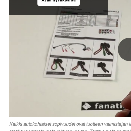
Kaikki autokohtaiset sopivuudet ovat tuotteen valmistajan 