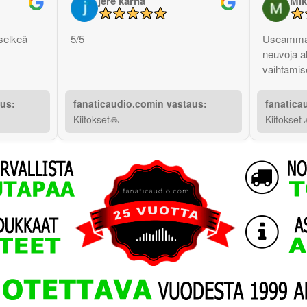
jere kärnä
Mik
selkeä
5/5
Useammas
neuvoja a
vaihtamise
aus:
fanaticaudio.comin vastaus:
fanatica
Kiitokset🙏
Kiitokset 