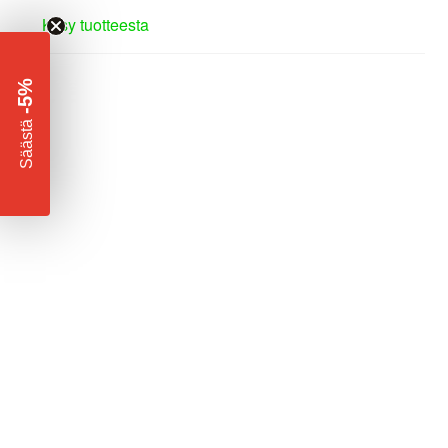
Kysy tuotteesta
-5%
​
Säästä