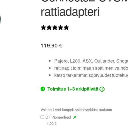
rattiadapteri
0 arvostelua
119,90
€
Pajero, L200, ASX, Outlander, Shog
rattinapit toimimaan soittimen vaihd
katso tarkemmat sopivuudet tuoteku
Toimitus 1–3 arkipäivää
i
Valitse Lead-kaapeli soitinmerkkisi mukaan
↗
CT Pioneerlead
4,90
€