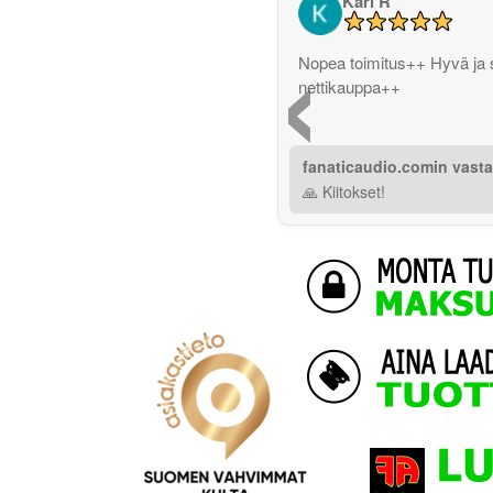
Kari R
‹
Nopea toimitus++ Hyvä ja 
nettikauppa++
fanaticaudio.comin vast
🙏 Kiitokset!