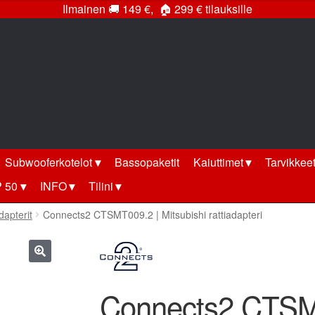
Ilmainen
🚚
149 €,
🏠
299 € tilauksille
Subwooferkotelot
Bassopaketit
Kaiuttimet
Tarvikkee
 50
INFO
Tilini
apterit
Connects2 CTSMT009.2 | Mitsubishi rattiadapteri
🔍
Connects2 CTSMT