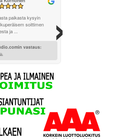
a Korhonen
›
ta paikasta kysyin
lkuperäisem soittimen
sta ja ...
udio.comin vastaus:
🙏