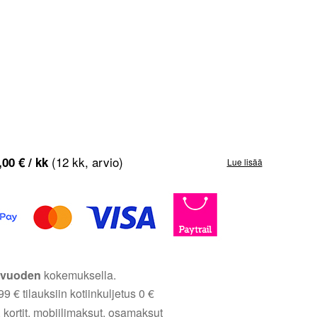
(12 kk, arvio)
,00
€
/ kk
Lue lisää
5 vuoden
kokemuksella.
9 € tilauksiin kotiinkuljetus 0 €
 kortit, mobiilimaksut, osamaksut