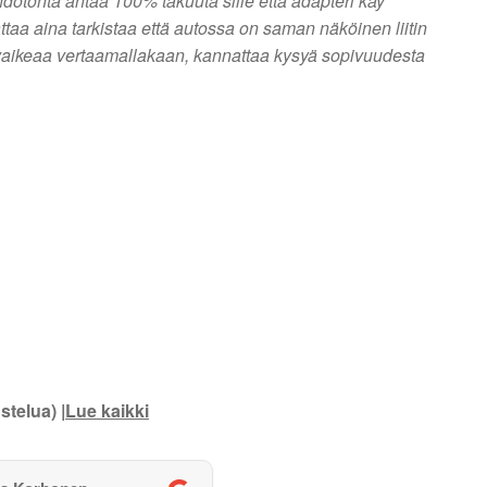
ahdotonta antaa 100% takuuta sille että adapteri käy
ttaa aina tarkistaa että autossa on saman näköinen liitin
 on vaikeaa vertaamallakaan, kannattaa kysyä sopivuudesta
stelua) |
Lue kaikki