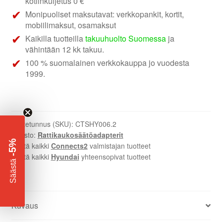
kotiinkuljetus 0 €
Monipuoliset maksutavat: verkkopankit, kortit,
mobiilimaksut, osamaksut
Kaikilla tuotteilla
takuuhuolto Suomessa
ja
vähintään 12 kk takuu.
100 % suomalainen verkkokauppa jo vuodesta
1999.
Tuotetunnus (SKU):
CTSHY006.2
Osasto:
Rattikaukosäätöadapterit
-5%
Näytä kaikki
Connects2
valmistajan tuotteet
Näytä kaikki
Hyundai
yhteensopivat tuotteet
​
Säästä
Kuvaus