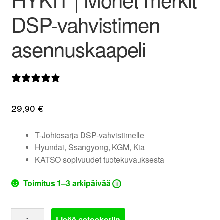
valikko
DSP-vahvistimen
asennuskaapeli
0 arvostelua
29,90
€
T-Johtosarja DSP-vahvistimelle
Hyundai, Ssangyong, KGM, Kia
KATSO sopivuudet tuotekuvauksesta
Toimitus 1–3 arkipäivää
i
Phoenix
Lisää ostoskoriin