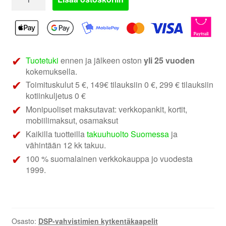
gold
ZDT-
HYKI1
|
Monet
Tuotetuki
ennen ja jälkeen oston
yli 25 vuoden
merkit
kokemuksella.
DSP-
Toimituskulut 5 €, 149€ tilauksiin 0 €, 299 € tilauksiin
vahvistimen
kotiinkuljetus 0 €
asennuskaapeli
Monipuoliset maksutavat: verkkopankit, kortit,
määrä
mobiilimaksut, osamaksut
Kaikilla tuotteilla
takuuhuolto Suomessa
ja
vähintään 12 kk takuu.
100 % suomalainen verkkokauppa jo vuodesta
1999.
Osasto:
DSP-vahvistimien kytkentäkaapelit