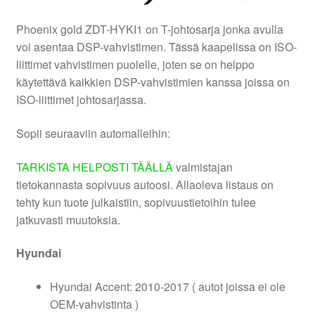
Phoenix gold ZDT-HYKI1 on T-johtosarja jonka avulla
voi asentaa DSP-vahvistimen. Tässä kaapelissa on ISO-
liittimet vahvistimen puolelle, joten se on helppo
käytettävä kaikkien DSP-vahvistimien kanssa joissa on
ISO-liittimet johtosarjassa.
Sopii seuraaviin automalleihin:
TARKISTA HELPOSTI TÄÄLLÄ
valmistajan
tietokannasta sopivuus autoosi. Allaoleva listaus on
tehty kun tuote julkaistiin, sopivuustietoihin tulee
jatkuvasti muutoksia.
Hyundai
Hyundai Accent: 2010-2017 ( autot joissa ei ole
OEM-vahvistinta )