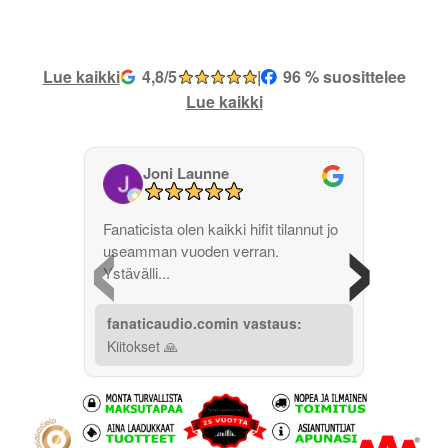
Lue kaikki
4,8/5
|
96 % suosittelee
Lue kaikki
Joni Launne
‹
›
Fanaticista olen kaikki hifit tilannut jo
useamman vuoden verran.
Ystävälli...
fanaticaudio.comin vastaus:
Kiitokset 🙏