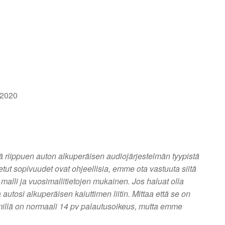
 2020
llä riippuen auton alkuperäisen audiojärjestelmän tyypistä
itetut sopivuudet ovat ohjeellisia, emme ota vastuuta siitä
n malli ja vuosimallitietojen mukainen. Jos haluat olla
ta autosi alkuperäisen kaiuttimen liitin. Mittaa että se on
millä on normaali 14 pv palautusoikeus, mutta emme