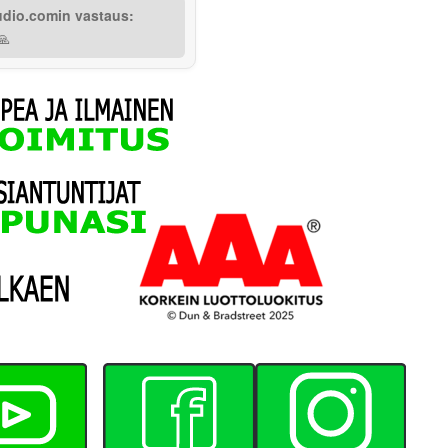
udio.comin vastaus:
🙏