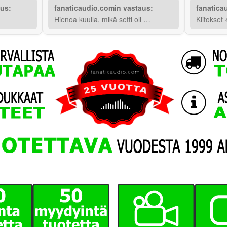
aus:
fanaticaudio.comin vastaus:
fanatica
Hienoa kuulla, mikä setti oli …
Kiitokset 