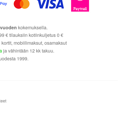
5 vuoden
kokemuksella.
9 € tilauksiin kotiinkuljetus 0 €
 kortit, mobiilimaksut, osamaksut
a
ja vähintään 12 kk takuu.
uodesta 1999.
teet