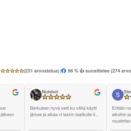
5
(231 arvostelua) |
96 % 👍 suosittelee (274 arvo
Nutshot
Ste
sai
Berkuleen hyvä setti ku vähä käytti
Erittäin n
 jälkeen
järkee ja aikaa ni laskin laatikolle ti...
aikoihin 
noudettav.