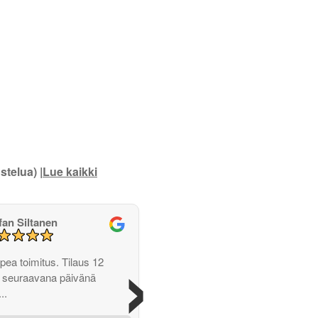
stelua) |
Lue kaikki
fan Siltanen
›
opea toimitus. Tilaus 12
ja seuraavana päivänä
..