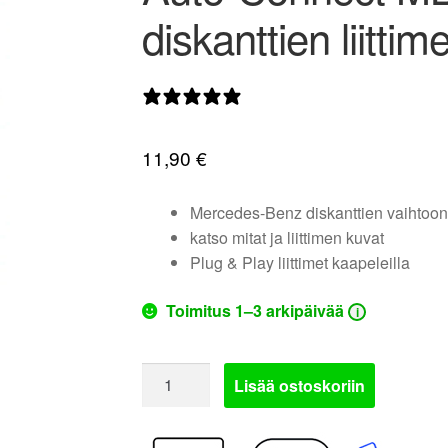
diskanttien liittime
0 arvostelua
11,90
€
Mercedes-Benz diskanttien vaihtoon
katso mitat ja liittimen kuvat
Plug & Play liittimet kaapeleilla
Toimitus 1–3 arkipäivää
i
Auto-
Lisää ostoskoriin
Connect
MB01SCA2