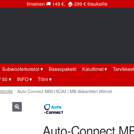
Ilmainen
🚚
149 €,
🏠
299 € tilauksille
Subwooferkotelot
Bassopaketit
Kaiuttimet
Tarvikkee
 50
INFO
Tilini
ttimille
Auto-Connect MB01SCA2 | MB diskanttien liittimet
🔍
Auto-Connect M