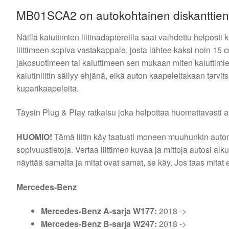
MB01SCA2 on autokohtainen diskanttien l
Näillä kaiuttimien liitinadaptereilla saat vaihdettu helpost
liittimeen sopiva vastakappale, josta lähtee kaksi noin 15 cm
jakosuotimeen tai kaiuttimeen sen mukaan miten kaiuttimies
kaiutinliitin säilyy ehjänä, eikä auton kaapeleitakaan tarvit
kuparikaapeleita.
Täysin Plug & Play ratkaisu joka helpottaa huomattavasti a
HUOMIO!
Tämä liitin käy taatusti moneen muuhunkin automal
sopivuustietoja. Vertaa liittimen kuvaa ja mittoja autosi al
näyttää samalta ja mitat ovat samat, se käy. Jos taas mitat ei
Mercedes-Benz
Mercedes-Benz
A-sarja W177:
2018 ->
Mercedes-Benz
B-sarja W247:
2018 ->