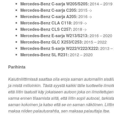
Mercedes-Benz
C-sarja W205/S205:
2014 – 2019
Mercedes-Benz
C-sarja C205:
2015 ->
Mercedes-Benz
C-sarja A205:
2016 ->
Mercedes-Benz
CLA C118:
2019 ->
Mercedes-Benz
CLS C257:
2018 ->
Mercedes-Benz
E-sarja W213/S213:
2016 – 2020
Mercedes-Benz
GLC X253/C253:
2015 – 2022
Mercedes-Benz
S-sarja W222/V222/X222:
2013 –
Mercedes-Benz
SL R231:
2012 – 2020
Parihinta
Kaiutinliittimissä saattaa olla eroja saman automallin sisä
ja mistä milloinkin. Tästä syystä kaikki tälle tuotteelle ilmo
että liitin taatusti käy jokaiseen autoon joka on ilmoitettuje
varma ennen tilaamista siitä, että liitin sopii autoosi, tarkis
saman kokoinen ja katso että se on saman näköinen. Liitti
maksa niiden palautusrahtia, sen maksaa palauttaja itse.