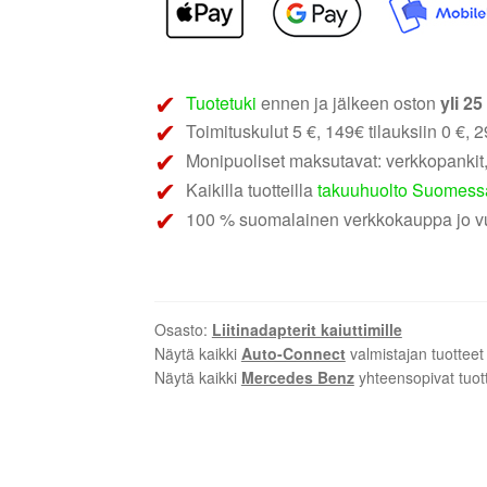
|
MB
diskanttien
liittimet
Tuotetuki
ennen ja jälkeen oston
yli 2
määrä
Toimituskulut 5 €, 149€ tilauksiin 0 €, 29
Monipuoliset maksutavat: verkkopankit,
Kaikilla tuotteilla
takuuhuolto Suomess
100 % suomalainen verkkokauppa jo v
Osasto:
Liitinadapterit kaiuttimille
Näytä kaikki
Auto-Connect
valmistajan tuotteet
Näytä kaikki
Mercedes Benz
yhteensopivat tuot