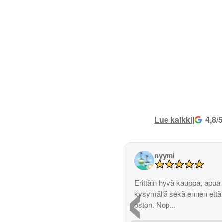
Lue kaikki
|
4,8/
nyymi
‹
Erittäin hyvä kauppa, apua 
kysymällä sekä ennen että
oston. Nop...