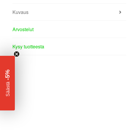
Kuvaus
Arvostelut
Kysy tuotteesta
-5%
​
Säästä