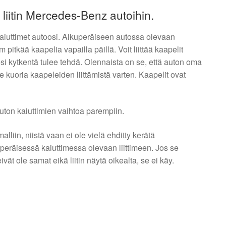
iitin Mercedes-Benz autoihin.
i kaiuttimet autoosi. Alkuperäiseen autossa olevaan
 pitkää kaapelia vapailla päillä. Voit liittää kaapelit
i kytkentä tulee tehdä. Olennaista on se, että auton oma
se kuoria kaapeleiden liittämistä varten. Kaapelit ovat
uton kaiuttimien vaihtoa parempiin.
liin, niistä vaan ei ole vielä ehditty kerätä
kuperäisessä kaiuttimessa olevaan liittimeen. Jos se
vät ole samat eikä liitin näytä oikealta, se ei käy.