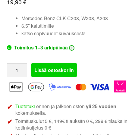
19,90
€
valikko
Mercedes-Benz CLK C208, W208, A208
6.5″ kaiuttimille
katso sopivuudet kuvauksesta
Toimitus 1–3 arkipäivää
i
271190-
Lisää ostoskoriin
11
|
MB
CLK
kaiutinadapterit
Tuotetuki
ennen ja jälkeen oston
yli 25 vuoden
määrä
kokemuksella.
Toimituskulut 5 €, 149€ tilauksiin 0 €, 299 € tilauksiin
kotiinkuljetus 0 €