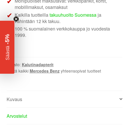
Monipuoliset maksutavat: verkkopankit, kortit,
mobiilimaksut, osamaksut
Kaikilla tuotteilla
takuuhuolto Suomessa
ja
vähintään 12 kk takuu.
100 % suomalainen verkkokauppa jo vuodesta
1999.
-5%
​
Säästä
Osasto:
Kaiutinadapterit
Näytä kaikki
Mercedes Benz
yhteensopivat tuotteet
Kuvaus
Arvostelut