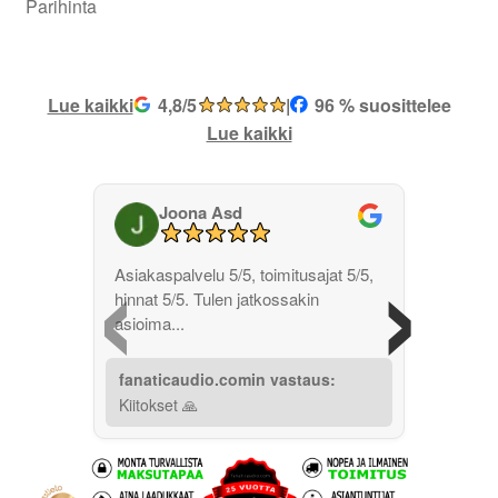
Parihinta
Lue kaikki
4,8/5
|
96 % suosittelee
Lue kaikki
Joona Asd
‹
›
Asiakaspalvelu 5/5, toimitusajat 5/5,
hinnat 5/5. Tulen jatkossakin
asioima...
fanaticaudio.comin vastaus:
Kiitokset 🙏