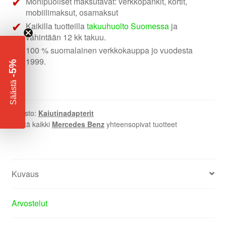
Monipuoliset maksutavat: verkkopankit, kortit,
mobiilimaksut, osamaksut
Kaikilla tuotteilla
takuuhuolto Suomessa
ja
vähintään 12 kk takuu.
100 % suomalainen verkkokauppa jo vuodesta
1999.
-5%
​
Säästä
Osasto:
Kaiutinadapterit
Näytä kaikki
Mercedes Benz
yhteensopivat tuotteet
Kuvaus
Arvostelut