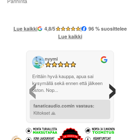
Parihinta
Lue kaikki
4,8/5
|
96 % suosittelee
Lue kaikki
nyymi
‹
›
Erittäin hyvä kauppa, apua sai
kysymällä sekä ennen että jälkeen
oston. Nop...
fanaticaudio.comin vastaus:
Kiitokset 🙏