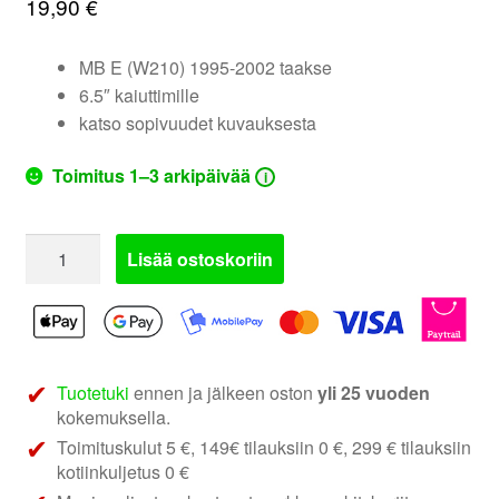
19,90
€
valikko
MB E (W210) 1995-2002 taakse
6.5″ kaiuttimille
katso sopivuudet kuvauksesta
Toimitus 1–3 arkipäivää
i
271190-
Lisää ostoskoriin
05
|
MB
W210
kaiutinadapterit
Tuotetuki
ennen ja jälkeen oston
yli 25 vuoden
määrä
kokemuksella.
Toimituskulut 5 €, 149€ tilauksiin 0 €, 299 € tilauksiin
kotiinkuljetus 0 €