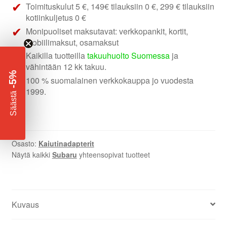
Toimituskulut 5 €, 149€ tilauksiin 0 €, 299 € tilauksiin
kotiinkuljetus 0 €
Monipuoliset maksutavat: verkkopankit, kortit,
mobiilimaksut, osamaksut
Kaikilla tuotteilla
takuuhuolto Suomessa
ja
vähintään 12 kk takuu.
-5%
100 % suomalainen verkkokauppa jo vuodesta
1999.
​
Säästä
Osasto:
Kaiutinadapterit
Näytä kaikki
Subaru
yhteensopivat tuotteet
Kuvaus