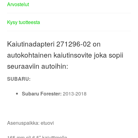
Arvostelut
Kysy tuotteesta
Kaiutinadapteri 271296-02 on
autokohtainen kaiutinsovite joka sopii
seuraaviin autoihin:
SUBARU:
Subaru Forester:
2013-2018
Asenuspaikka: etuovi
165 mm eli 6,5″ kaiuttimelle