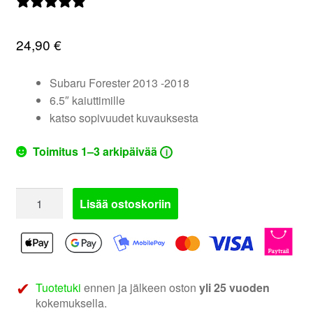
0 arvostelua
valikko
24,90
€
Subaru Forester 2013 -2018
6.5″ kaiuttimille
katso sopivuudet kuvauksesta
Toimitus 1–3 arkipäivää
i
271296-
Lisää ostoskoriin
02
|
Subaru
Forester
kaiutinadapterit
Tuotetuki
ennen ja jälkeen oston
yli 25 vuoden
määrä
kokemuksella.