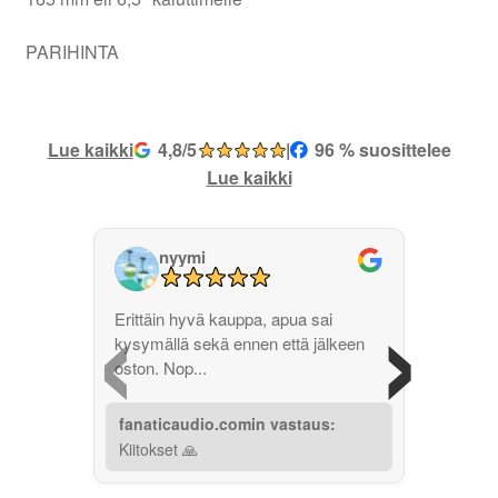
PARIHINTA
Lue kaikki
4,8/5
|
96 % suosittelee
Lue kaikki
nyymi
‹
›
Erittäin hyvä kauppa, apua sai
kysymällä sekä ennen että jälkeen
oston. Nop...
fanaticaudio.comin vastaus:
Kiitokset 🙏