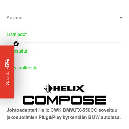
Kuvaus
Lisätiedot
Arvostelut
-5%
Kysy tuotteesta
​
Säästä
Johtoadapteri Helix CWK BMW.FX-550CC soveltuu
jakosuotimien Plug&Play kytkentään BMW autoissa.