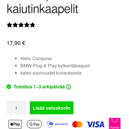
kaiutinkaapelit
valikko
0 arvostelua
17,90
€
Helix Compose
BMW Plug & Play kytkentäkaapeli
katso sopivuudet kuvauksesta
Toimitus 1–3 arkipäivää
i
Helix
Lisää ostoskoriin
CWK
BMW.FX-
550CC