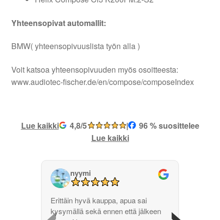
Yhteensopivat automallit:
BMW( yhteensopivuuslista työn alla )
Voit katsoa yhteensopivuuden myös osoitteesta:
www.audiotec-fischer.de/en/compose/composeIndex
Lue kaikki
4,8/5
|
96 % suosittelee
Lue kaikki
nyymi
‹
›
Erittäin hyvä kauppa, apua sai
kysymällä sekä ennen että jälkeen