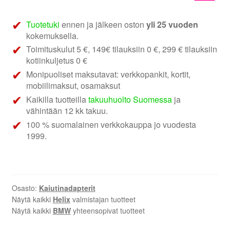
|
BMW
Tuotetuki
ennen ja jälkeen oston
yli 25 vuoden
kaiutinkaapelit
kokemuksella.
määrä
Toimituskulut 5 €, 149€ tilauksiin 0 €, 299 € tilauksiin
kotiinkuljetus 0 €
Monipuoliset maksutavat: verkkopankit, kortit,
mobiilimaksut, osamaksut
Kaikilla tuotteilla
takuuhuolto Suomessa
ja
vähintään 12 kk takuu.
100 % suomalainen verkkokauppa jo vuodesta
1999.
Osasto:
Kaiutinadapterit
Näytä kaikki
Helix
valmistajan tuotteet
Näytä kaikki
BMW
yhteensopivat tuotteet