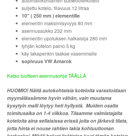
automallikohtainen subwooferkotelo
suljettu kotelo, tilavuus 12 litraa
10″ ( 250 mm ) elementille
elementin maksimisyvyys 80 mm
asennusaukko 232 mm
elementin upotuksen halkaisija 280 mm
tyhjän kotelon paino 5 kg
käy takapenkin taakse vasemmalle
sopivuus VW Amarok
Katso tuotteen asennusohje TÄÄLLÄ
HUOMIO! Näitä autokohtaisia koteloita varastoidaan
myymälässämme hyvin vähän, vain muutama
kysytyin malli löytyy heti hyllystä. Muiden osalta
toimitusaika on 1-4 viikkoa. Tilaamme valmistajalta
koteloita aina sellaisissa erissä joita on järkevä tilata,
jotta hinta ei nouse rahtien takia kohtuuttoman
korkeaksi. Mikäli haluat lisätietoa juuri tämän kotelon