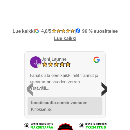
Lue kaikki
4,8/5
|
96 % suosittelee
Lue kaikki
Joni Launne
‹
›
Fanaticista olen kaikki hifit tilannut jo
useamman vuoden verran.
Ystävälli...
fanaticaudio.comin vastaus:
Kiitokset 🙏