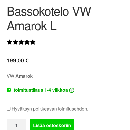
Bassokotelo VW
valikko
Amarok L
0 arvostelua
199,00
€
VW
Amarok
toimitustilaus 1-4 viikkoa
i
Hyväksyn poikkeavan toimitusehdon.
Bassokotelo
Lisää ostoskoriin
VW