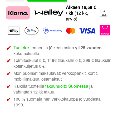
Amarok
Alkaen
16,59
€
Lue
L
(12 kk,
/ kk
lisää
arvio)
määrä
Tuotetuki
ennen ja jälkeen oston
yli 25 vuoden
kokemuksella.
Toimituskulut 5 €, 149€ tilauksiin 0 €, 299 € tilauksiin
kotiinkuljetus 0 €
Monipuoliset maksutavat: verkkopankit, kortit,
mobiilimaksut, osamaksut
Kaikilla tuotteilla
takuuhuolto Suomessa
ja
vähintään 12 kk takuu.
100 % suomalainen verkkokauppa jo vuodesta
1999.