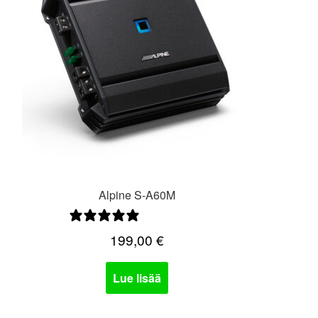
Alpine S-A60M
0 arvostelua
199,00
€
Lue lisää