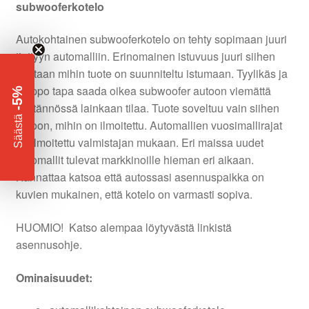
subwooferkotelo
Autokohtainen subwooferkotelo on tehty sopimaan juuri
tiettyyn automalliin. Erinomainen istuvuus juuri siihen
kohtaan mihin tuote on suunniteltu istumaan. Tyylikäs ja
helppo tapa saada oikea subwoofer autoon viemättä
-5%
käytännössä lainkaan tilaa. Tuote soveltuu vain siihen
​
Säästä
autoon, mihin on ilmoitettu. Automallien vuosimallirajat
on ilmoitettu valmistajan mukaan. Eri maissa uudet
automallit tulevat markkinoille hieman eri aikaan.
Kannattaa katsoa että autossasi asennuspaikka on
kuvien mukainen, että kotelo on varmasti sopiva.
HUOMIO! Katso alempaa löytyvästä linkistä
asennusohje.
Ominaisuudet: