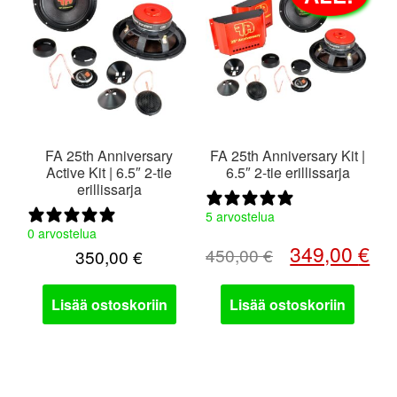
valikko
FA 25th Anniversary
FA 25th Anniversary Kit |
Active Kit | 6.5″ 2-tie
6.5″ 2-tie erillissarja
erillissarja
5 arvostelua
0 arvostelua
Alkuperäinen
Nyk
349,00
€
450,00
€
350,00
€
hinta
hin
oli:
on:
Lisää ostoskoriin
Lisää ostoskoriin
450,00 €.
349