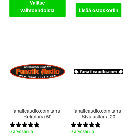
oli:
on:
Valitse
vaihtoehdoista
Lisää ostoskoriin
20,00 €.
10,00 €.
fanaticaudio.com tarra |
fanaticaudio.com tarra |
Retrotarra 50
Sivulasitarra 20
0 arvostelua
0 arvostelua