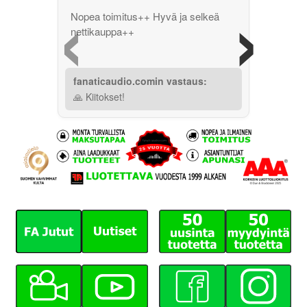
‹
›
Nopea toimitus++ Hyvä ja selkeä
nettikauppa++
fanaticaudio.comin vastaus:
🙏 Kiitokset!