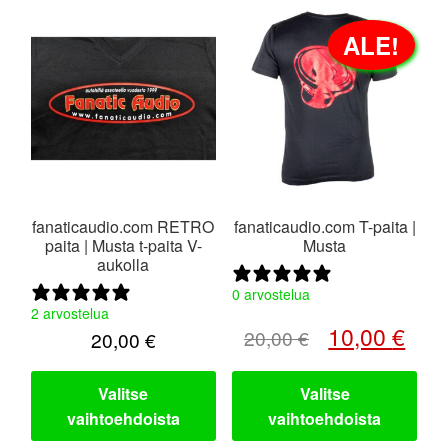
Tällä
Tällä
ALE!
tuotteella
tuotteella
on
on
useampi
useampi
muunnelma.
muunnelma.
Voit
Voit
tehdä
tehdä
valinnat
valinnat
tuotteen
tuotteen
fanaticaudio.com RETRO
fanaticaudio.com T-paita |
sivulla.
sivulla.
paita | Musta t-paita V-
Musta
aukolla
0 arvostelua
2 arvostelua
Alkuperäinen
Nyky
10,00
€
20,00
€
20,00
€
hinta
hinta
oli:
on:
Valitse
Valitse
vaihtoehdoista
vaihtoehdoista
20,00 €.
10,0