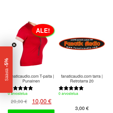
Tällä
ALE!
tuotteella
on
useampi
muunnelma.
Voit
-5%
tehdä
valinnat
​
Säästä
tuotteen
fanaticaudio.com T-paita |
fanaticaudio.com tarra |
sivulla.
Punainen
Retrotarra 20
0 arvostelua
0 arvostelua
Alkuperäinen
Nykyinen
10,00
€
20,00
€
hinta
hinta
3,00
€