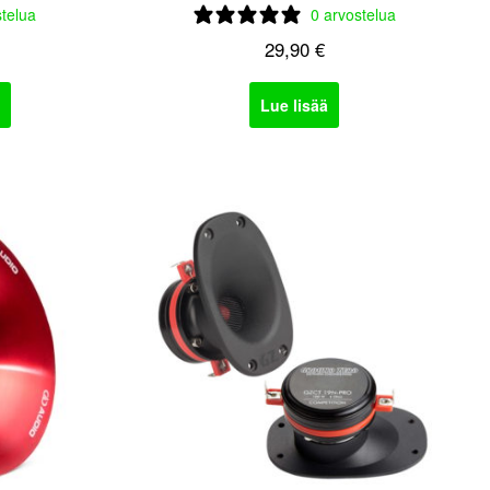
stelua
0 arvostelua
29,90
€
Lue lisää