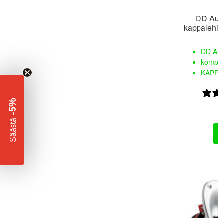
DD Au
kappalehi
DD Au
kompr
KAPP
-5%
​
Säästä