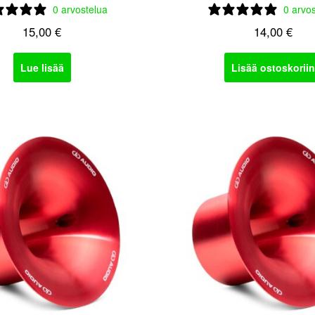
0 arvostelua
0 arvo
15,00
€
14,00
€
Lue lisää
Lisää ostoskoriin