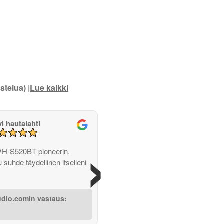
stelua) |
Lue kaikki
vi hautalahti
›
VH-S520BT pioneerin.
u suhde täydellinen itselleni
udio.comin vastaus: