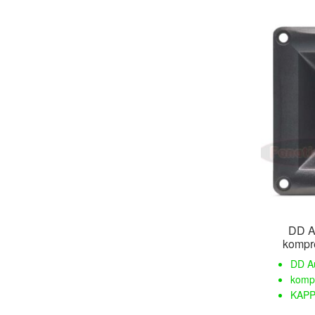
DD A
kompre
DD Au
kompr
KAPP