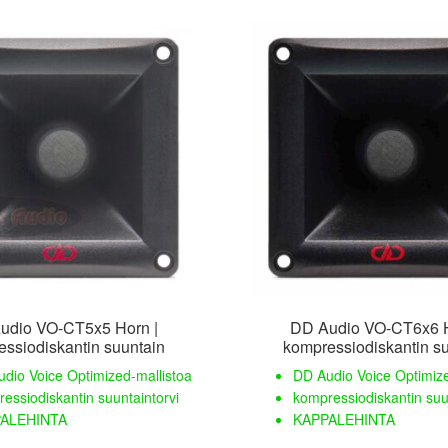
udio VO-CT5x5 Horn |
DD Audio VO-CT6x6 H
ssiodiskantin suuntain
kompressiodiskantin s
dio Voice Optimized-mallistoa
DD Audio Voice Optimize
essiodiskantin suuntaintorvi
kompressiodiskantin suu
ALEHINTA
KAPPALEHINTA