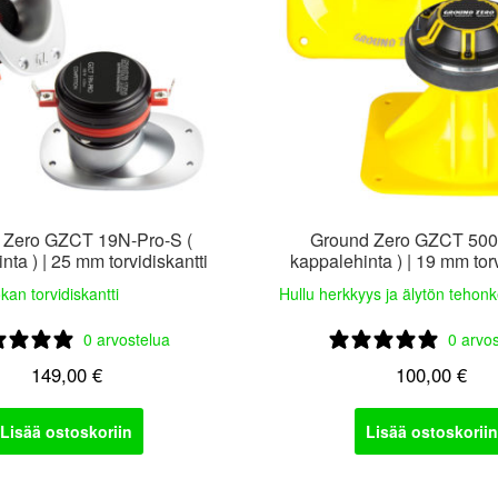
 Zero GZCT 19N-Pro-S (
Ground Zero GZCT 500
nta ) | 25 mm torvidiskantti
kappalehinta ) | 19 mm torv
an torvidiskantti
Hullu herkkyys ja älytön tehon
0 arvostelua
0 arvo
149,00
€
100,00
€
Lisää ostoskoriin
Lisää ostoskoriin