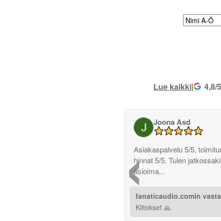
Lue kaikki
|
4,8/
Joona Asd
‹
Asiakaspalvelu 5/5, toimitus
hinnat 5/5. Tulen jatkossak
asioima...
fanaticaudio.comin vast
Kiitokset 🙏