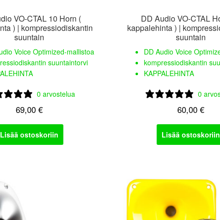
dio VO-CTAL 10 Horn (
DD Audio VO-CTAL Ho
nta ) | kompressiodiskantin
kappalehinta ) | kompressi
suuntain
suuntain
dio Voice Optimized-mallistoa
DD Audio Voice Optimize
essiodiskantin suuntaintorvi
kompressiodiskantin suu
ALEHINTA
KAPPALEHINTA
0 arvostelua
0 arvo
69,00
€
60,00
€
Lisää ostoskoriin
Lisää ostoskoriin