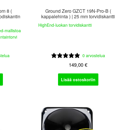
rn 8 (
Ground Zero GZCT 19N-Pro-B (
odiskantin
kappalehinta ) | 25 mm torvidiskantti
HighEnd-luokan torvidiskantti
d-mallistoa
ntaintorvi
stelua
0 arvostelua
149,00
€
Lisää ostoskoriin