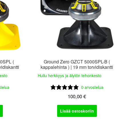
0SPL (
Ground Zero GZCT 5000SPL-B (
idiskantti
kappalehinta ) | 19 mm torvidiskantti
kesto
Hullu herkkyys ja älytön tehonkesto
stelua
0 arvostelua
100,00
€
Lisää ostoskoriin