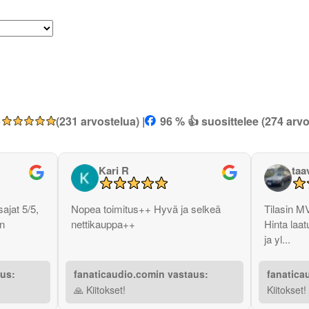
5
(231 arvostelua) |
96 % 👍 suosittelee (274 arvo
Kari R
taa
ajat 5/5,
Nopea toimitus++ Hyvä ja selkeä
Tilasin M
in
nettikauppa++
Hinta laat
ja yl...
aus:
fanaticaudio.comin vastaus:
fanatica
🙏 Kiitokset!
Kiitokset!