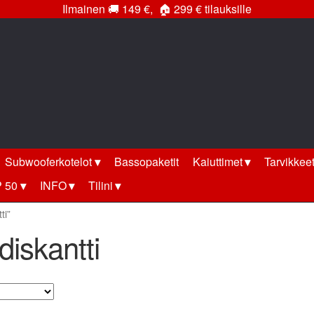
Ilmainen
🚚
149 €,
🏠
299 € tilauksille
Subwooferkotelot
Bassopaketit
Kaiuttimet
Tarvikkee
 50
INFO
Tilini
ti”
idiskantti