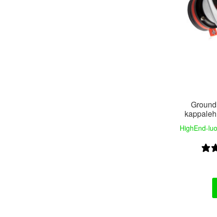
Ground
kappalehi
HighEnd-luok