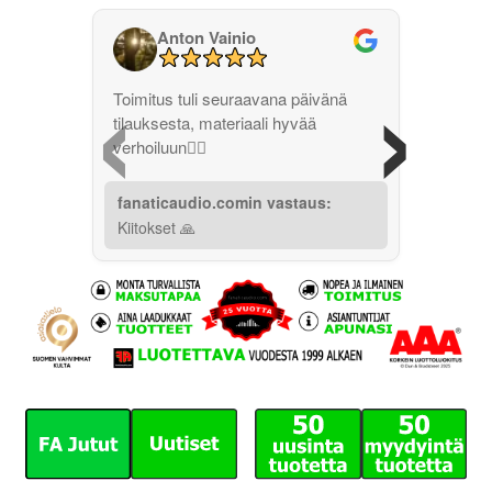
Anton Vainio
‹
›
Toimitus tuli seuraavana päivänä
tilauksesta, materiaali hyvää
verhoiluun👌🏽
fanaticaudio.comin vastaus:
Kiitokset 🙏