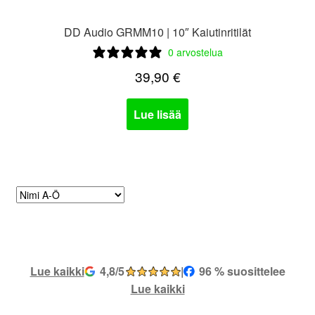
DD Audio GRMM10 | 10″ Kaiutinritilät
0 arvostelua
39,90
€
Lue lisää
Lue kaikki
4,8/5
|
96 % suosittelee
Lue kaikki