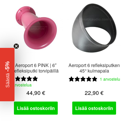
-5%
Aeroport 6 PINK | 6″
Aeroport 6 refleksiputken
refleksiputki torvipäillä
45° kulmapala
​
Säästä
1 arvostelu
0 arvostelua
44,90
€
22,90
€
Lisää ostoskoriin
Lisää ostoskoriin