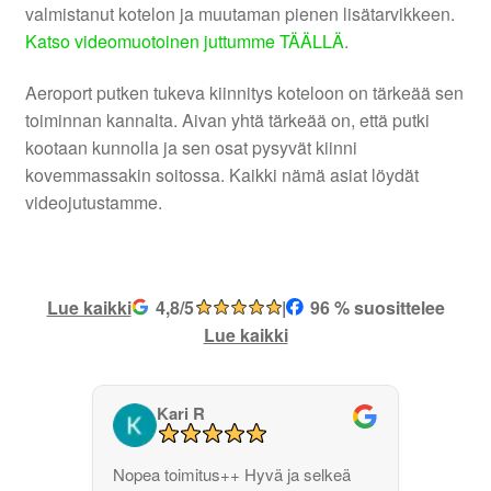
valmistanut kotelon ja muutaman pienen lisätarvikkeen.
Katso videomuotoinen juttumme TÄÄLLÄ
.
Aeroport putken tukeva kiinnitys koteloon on tärkeää sen
toiminnan kannalta. Aivan yhtä tärkeää on, että putki
kootaan kunnolla ja sen osat pysyvät kiinni
kovemmassakin soitossa. Kaikki nämä asiat löydät
videojutustamme.
Lue kaikki
4,8/5
|
96 % suosittelee
Lue kaikki
Kari R
Nopea toimitus++ Hyvä ja selkeä