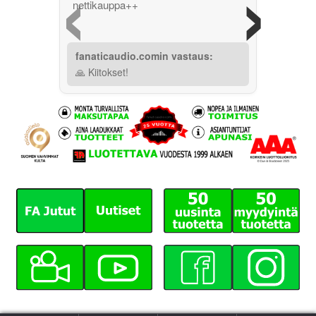
‹
›
nettikauppa++
fanaticaudio.comin vastaus:
🙏 Kiitokset!