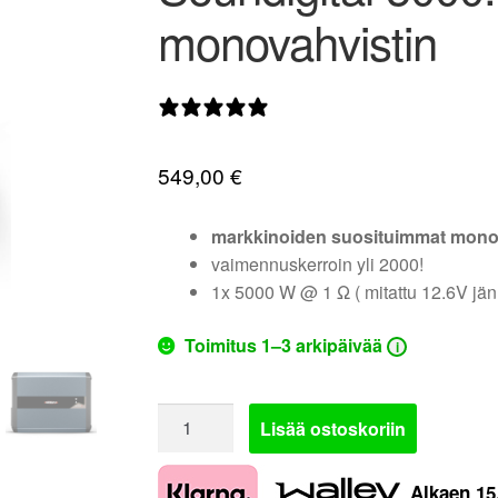
monovahvistin
0 arvostelua
549,00
€
markkinoiden suosituimmat mono
vaimennuskerroin yli 2000!
1x 5000 W @ 1 Ω ( mitattu 12.6V jänn
Toimitus 1–3 arkipäivää
i
Soundigital
Lisää ostoskoriin
5000.1
EVO5.0
Alkaen
15