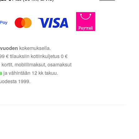
5 vuoden
kokemuksella.
9 € tilauksiin kotiinkuljetus 0 €
 kortit, mobiilimaksut, osamaksut
a
ja vähintään 12 kk takuu.
uodesta 1999.