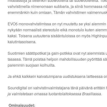
midbassoja ja tietenkin subwooferia tai subwoofereita. Tok
vahvistimella nimenomaan subbaria, ja siinä hommassa näi
enemmänkin kuin omiaan. Tämän vahvistimen vaimennusker
EVO5 monovahvistimissa on nyt muutettu se yksi aiemmin 
nykyään normaalisti stereotulo eikä monotulo kuten aiemmis
kaksi. Toisena uutuutena sisääntuloissa on myös HighInput
kaiutintasoisena.
Suotimien säätöpotikat ja gain-potikka ovat nyt aiemmista 
tasassa. Tämä poistaa helpon mahdollisuuden pyörittää sää
paremmin suojaan kolhuilta.
Ja ehkä kaikkein kaivatuimpana uudistuksena laitteessa on 
Soundigital on vahvistinvalmistajana tänä päivänä erittäin 
ja valmistetaan omassa tuotantolaitoksessa Brasiliassa.
Ominaisuudet: