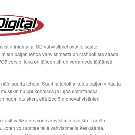
stinrintamalla. SD vahvistimet ovat jo käsite.
tä, miten paljon tehoa vahvistimesta on mahdollista saada
5 versio, joka on jälleen piirun verran edeltäjäänsä
äin suuria tehoja. Suurilla tehoilla kuluu paljon virtaa ja
usiikin huippukohdissa ja lujaa soitettaessa.
on huomiotu siten, että Evo 5 monovahvistinten
hz asti vaikka ne monovahvistimia ovatkin. Tämän
 Joten voit soittaa tällä vahvistimella keskiääniä,