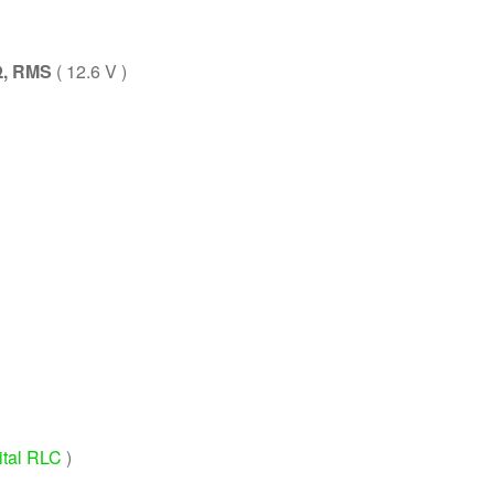
Ω, RMS
( 12.6 V )
ital RLC
)