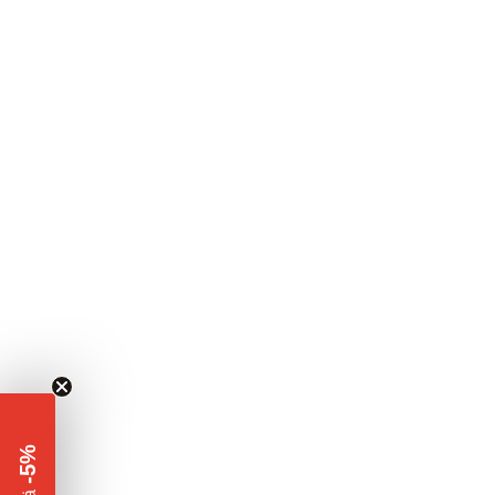
-5%
​