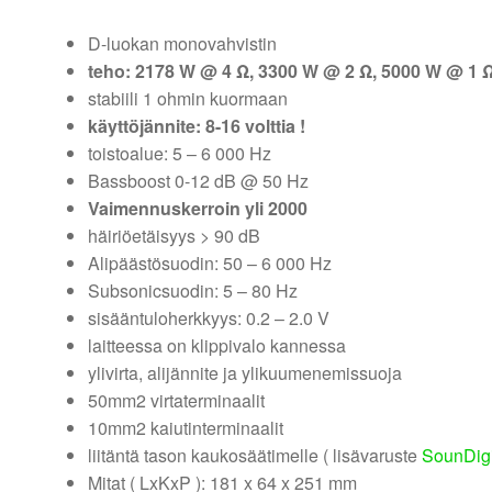
D-luokan monovahvistin
teho: 2178 W @ 4 Ω, 3300 W @ 2 Ω, 5000 W @ 1 
stabiili 1 ohmin kuormaan
käyttöjännite: 8-16 volttia !
toistoalue: 5 – 6 000 Hz
Bassboost 0-12 dB @ 50 Hz
Vaimennuskerroin yli 2000
häiriöetäisyys > 90 dB
Alipäästösuodin: 50 – 6 000 Hz
Subsonicsuodin: 5 – 80 Hz
sisääntuloherkkyys: 0.2 – 2.0 V
laitteessa on klippivalo kannessa
ylivirta, alijännite ja ylikuumenemissuoja
50mm2 virtaterminaalit
10mm2 kaiutinterminaalit
liitäntä tason kaukosäätimelle ( lisävaruste
SounDig
Mitat ( LxKxP ): 181 x 64 x 251 mm