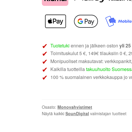
1ohm
|
monovahvistin
määrä
Tuotetuki
ennen ja jälkeen oston
yli 2
Toimituskulut 5 €, 149€ tilauksiin 0 €, 29
Monipuoliset maksutavat: verkkopankit,
Kaikilla tuotteilla
takuuhuolto Suomess
100 % suomalainen verkkokauppa jo v
Osasto:
Monovahvistimet
Näytä kaikki
SounDigital
valmistajan tuotteet