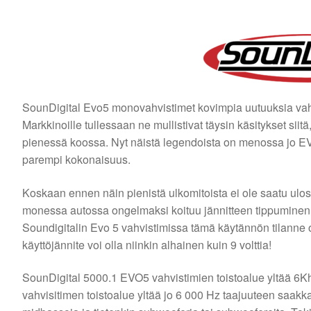
SounDigital Evo5 monovahvistimet kovimpia uutuuksia vahvi
Markkinoille tullessaan ne mullistivat täysin käsitykset sii
pienessä koossa. Nyt näistä legendoista on menossa jo EVO
parempi kokonaisuus.
Koskaan ennen näin pienistä ulkomitoista ei ole saatu ulos n
monessa autossa ongelmaksi koituu jännitteen tippuminen m
Soundigitalin Evo 5 vahvistimissa tämä käytännön tilanne 
käyttöjännite voi olla niinkin alhainen kuin 9 volttia!
SounDigital 5000.1 EVO5 vahvistimien toistoalue yltää 6K
vahvisitimen toistoalue yltää jo 6 000 Hz taajuuteen saakka.