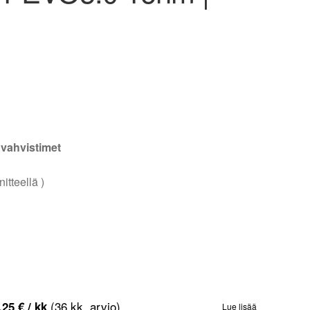
vahvistimet
itteellä )
(36 kk, arvio)
,25
€
/ kk
Lue lisää