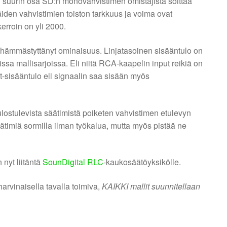
i suurin osa SD:n monovahvistimen omistajista soittaa
den vahvistimien toiston tarkkuus ja voima ovat
roin on yli 2000.
hämmästyttänyt ominaisuus. Linjatasoinen sisääntulo on
sa mallisarjoissa. Eli niitä RCA-kaapelin input reikiä on
-sisääntulo eli signaalin saa sisään myös
ulostulevista säätimistä poiketen vahvistimen etulevyn
timiä sormilla ilman työkalua, mutta myös pistää ne
nyt liitäntä
SounDigital RLC
-kaukosäätöyksikölle.
harvinaisella tavalla toimiva,
KAIKKI mallit suunnitellaan