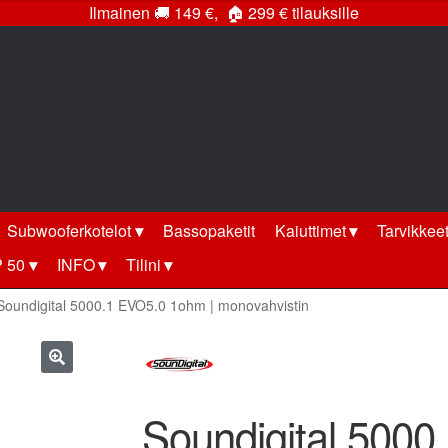
Ilmainen
🚚
149 €,
🏠
299 € tilauksille
Subwooferkotelot
Bassopaketit
Kaiuttimet
Tarvikkee
 50
INFO
Tilini
Soundigital 5000.1 EVO5.0 1ohm | monovahvistin
🔍
Soundigital 5000