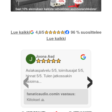
Lue kaikki
4,8/5
|
96 % suosittelee
Lue kaikki
Joona Asd
‹
›
Asiakaspalvelu 5/5, toimitusajat 5/5,
hinnat 5/5. Tulen jatkossakin
asioima...
fanaticaudio.comin vastaus:
Kiitokset 🙏