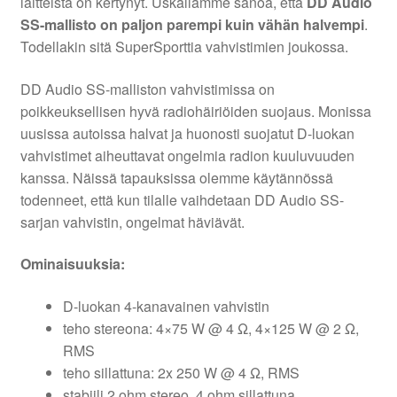
laitteista on kertynyt. Uskallamme sanoa, että
DD Audio
SS-mallisto on paljon parempi kuin vähän halvempi
.
Todellakin sitä SuperSporttia vahvistimien joukossa.
DD Audio SS-malliston vahvistimissa on
poikkeuksellisen hyvä radiohäiriöiden suojaus. Monissa
uusissa autoissa halvat ja huonosti suojatut D-luokan
vahvistimet aiheuttavat ongelmia radion kuuluvuuden
kanssa. Näissä tapauksissa olemme käytännössä
todenneet, että kun tilalle vaihdetaan DD Audio SS-
sarjan vahvistin, ongelmat häviävät.
Ominaisuuksia:
D-luokan 4-kanavainen vahvistin
teho stereona: 4×75 W @ 4 Ω, 4×125 W @ 2 Ω,
RMS
teho sillattuna: 2x 250 W @ 4 Ω, RMS
stabiili 2 ohm stereo, 4 ohm sillattuna