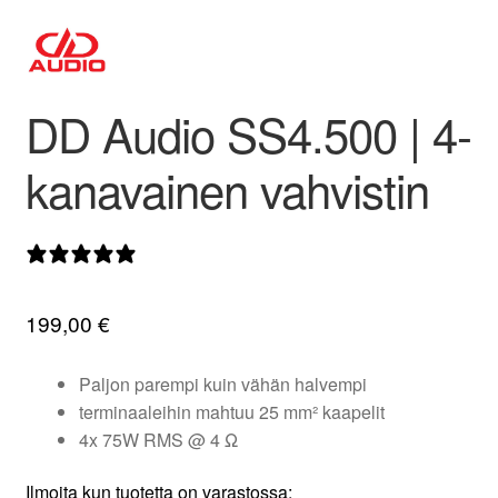
valikko
DD Audio SS4.500 | 4-
kanavainen vahvistin
0 arvostelua
199,00
€
Paljon parempi kuin vähän halvempi
terminaaleihin mahtuu 25 mm² kaapelit
4x 75W RMS @ 4 Ω
Ilmoita kun tuotetta on varastossa: