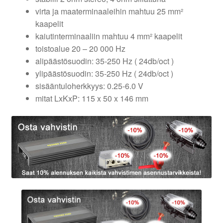
virta ja maaterminaaleihin mahtuu 25 mm²
kaapelit
kaiutinterminaaliin mahtuu 4 mm² kaapelit
toistoalue 20 – 20 000 Hz
alipäästösuodin: 35-250 Hz ( 24db/oct )
ylipäästösuodin: 35-250 Hz ( 24db/oct )
sisääntuloherkkyys: 0.25-6.0 V
mitat LxKxP: 115 x 50 x 146 mm