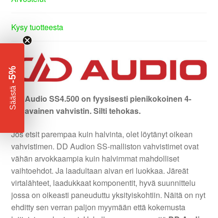
Kysy tuotteesta
-5%
​
Säästä
DD Audio SS4.500 on fyysisesti pienikokoinen 4-
kanavainen vahvistin. Silti tehokas.
Jos etsit parempaa kuin halvinta, olet löytänyt oikean
vahvistimen. DD Audion SS-malliston vahvistimet ovat
vähän arvokkaampia kuin halvimmat mahdolliset
vaihtoehdot. Ja laadultaan aivan eri luokkaa. Järeät
virtalähteet, laadukkaat komponentit, hyvä suunnittelu
jossa on oikeasti paneuduttu yksityiskohtiin. Näitä on nyt
ehditty sen verran paljon myymään että kokemusta