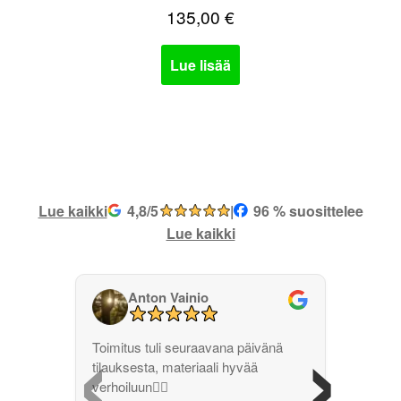
135,00
€
Lue lisää
Lue kaikki
4,8/5
|
96 % suosittelee
Lue kaikki
Anton Vainio
‹
›
Toimitus tuli seuraavana päivänä
tilauksesta, materiaali hyvää
verhoiluun👌🏽