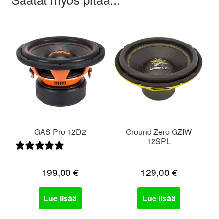
GAS Pro 12D2
Ground Zero GZIW
12SPL
0 arvostelua
199,00
€
129,00
€
Lue lisää
Lue lisää