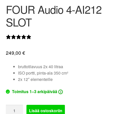
FOUR Audio 4-AI212
valikko
SLOT
0 arvostelua
249,00
€
bruttotilavuus 2x 40 litraa
ISO portti, pinta-ala 350 cm²
2x 12″ elementeille
Toimitus 1–3 arkipäivää
i
FOUR
Lisää ostoskoriin