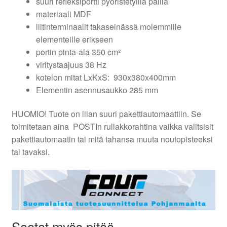
suuri refleksiportti pyöristetyillä päillä
materiaali MDF
liitinterminaalit takaseinässä molemmille
elementeille erikseen
portin pinta-ala 350 cm²
viritystaajuus 38 Hz
kotelon mitat LxKxS: 930x380x400mm
Elementin asennusaukko 285 mm
HUOMIO! Tuote on liian suuri pakettiautomaattiin. Se
toimitetaan aina POSTIn rullakkorahtina vaikka valitsisit
pakettiautomaatin tai mitä tahansa muuta noutopisteeksi
tai tavaksi.
Saatat myös pitää...