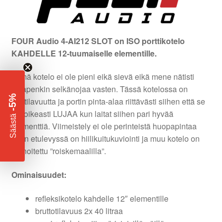
FOUR Audio 4-AI212 SLOT on ISO porttikotelo
KAHDELLE 12-tuumaiselle elementille.
Tämä kotelo ei ole pieni eikä sievä eikä mene nätisti
takapenkin selkänojaa vasten. Tässä kotelossa on
-5%
litratilavuutta ja portin pinta-alaa riittävästi siihen että se
soi oikeasti LUJAA kun laitat siihen pari hyvää
​
Säästä
elementtiä. Viimeistely ei ole perinteistä huopapintaa
vaan etulevyssä on hiilikuitukuviointi ja muu kotelo on
pinnoitettu ”roiskemaalilla”.
Ominaisuudet:
refleksikotelo kahdelle 12″ elementille
bruttotilavuus 2x 40 litraa