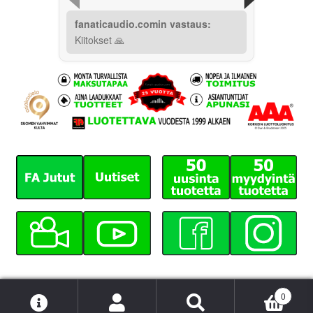
fanaticaudio.comin vastaus:
Kiitokset 🙏
0
Etsi:
Haku