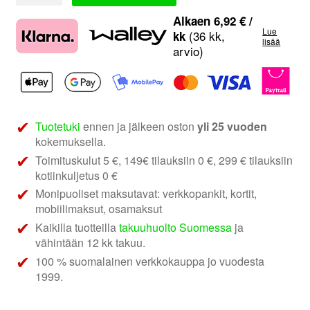
Audio
4-
Alkaen
6,92
€
/
Lue
AI212
(36 kk,
kk
lisää
arvio)
SLOT
määrä
Tuotetuki
ennen ja jälkeen oston
yli 25 vuoden
kokemuksella.
Toimituskulut 5 €, 149€ tilauksiin 0 €, 299 € tilauksiin
kotiinkuljetus 0 €
Monipuoliset maksutavat: verkkopankit, kortit,
mobiilimaksut, osamaksut
Kaikilla tuotteilla
takuuhuolto Suomessa
ja
vähintään 12 kk takuu.
100 % suomalainen verkkokauppa jo vuodesta
1999.