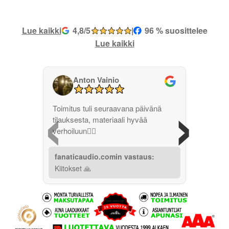
Lue kaikki
4,8/5
|
96 % suosittelee
Lue kaikki
Anton Vainio
‹
›
Toimitus tuli seuraavana päivänä
tilauksesta, materiaali hyvää
verhoiluun👌🏽
fanaticaudio.comin vastaus:
Kiitokset 🙏