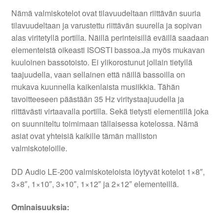
Nämä valmiskotelot ovat tilavuudeltaan riittävän suuria
tilavuudeltaan ja varustettu riittävän suurella ja sopivan
alas viritetyllä portilla. Näillä perinteisillä eväillä saadaan
elementeistä oikeasti ISOSTI bassoa.Ja myös mukavan
kuuloinen bassotoisto. Ei ylikorostunut jollain tietyllä
taajuudella, vaan sellainen että näillä bassoilla on
mukava kuunnella kaikenlaista musiikkia. Tähän
tavoitteeseen päästään 35 Hz viritystaajuudella ja
riittävästi virtaavalla portilla. Sekä tietysti elementillä joka
on suunniteltu toimimaan tällaisessa kotelossa. Nämä
asiat ovat yhteisiä kaikille tämän malliston
valmiskoteloille.
DD Audio LE-200 valmiskoteloista löytyvät kotelot 1×8″,
3×8″, 1×10″, 3×10″, 1×12″ ja 2×12″ elementeillä.
Ominaisuuksia: