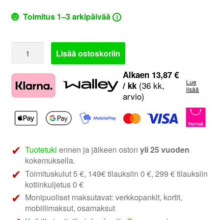
Toimitus 1–3 arkipäivää
i
DD
Lisää ostoskoriin
Audio
LE-
Alkaen
13,87
€
Lue
208.3a-
(36 kk,
/ kk
lisää
arvio)
D2
|
3
kpl
8"
Tuotetuki
ennen ja jälkeen oston
yli 25 vuoden
subwooferia
kokemuksella.
refleksikotelossa
Toimituskulut 5 €, 149€ tilauksiin 0 €, 299 € tilauksiin
määrä
kotiinkuljetus 0 €
Monipuoliset maksutavat: verkkopankit, kortit,
mobiilimaksut, osamaksut