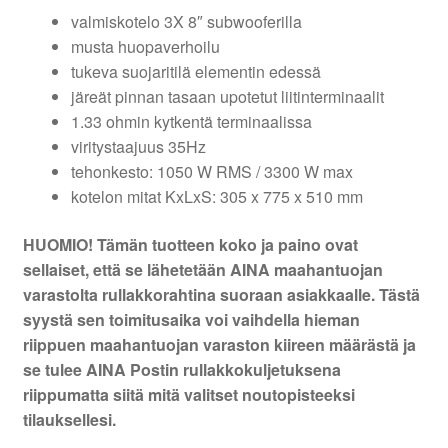
valmiskotelo 3X 8″ subwooferilla
musta huopaverhoilu
tukeva suojaritilä elementin edessä
järeät pinnan tasaan upotetut liitinterminaalit
1.33 ohmin kytkentä terminaalissa
viritystaajuus 35Hz
tehonkesto: 1050 W RMS / 3300 W max
kotelon mitat KxLxS: 305 x 775 x 510 mm
HUOMIO! Tämän tuotteen koko ja paino ovat
sellaiset, että se lähetetään AINA maahantuojan
varastolta rullakkorahtina suoraan asiakkaalle. Tästä
syystä sen toimitusaika voi vaihdella hieman
riippuen maahantuojan varaston kiireen määrästä ja
se tulee AINA Postin rullakkokuljetuksena
riippumatta siitä mitä valitset noutopisteeksi
tilauksellesi.