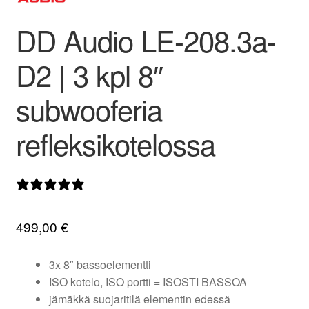
valikko
DD Audio LE-208.3a-
D2 | 3 kpl 8″
subwooferia
refleksikotelossa
0 arvostelua
499,00
€
3x 8″ bassoelementti
ISO kotelo, ISO portti = ISOSTI BASSOA
jämäkkä suojaritilä elementin edessä