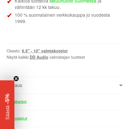
Kaikilla tuotteilla
takuuhuolto Suomessa
ja
vähintään 12 kk takuu.
100 % suomalainen verkkokauppa jo vuodesta
1999.
Osasto:
6.5" - 10" valmiskotelot
Näytä kaikki
DD Audio
valmistajan tuotteet
Kuvaus
-5%
Lisätiedot
​
Säästä
Arvostelut