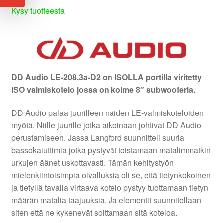
Kysy tuotteesta
DD Audio LE-208.3a-D2
on ISOLLA portilla viritetty
ISO valmiskotelo jossa on kolme 8″ subwooferia.
DD Audio palaa juurilleen näiden LE-valmiskoteloiden
myötä. Niille juurille jotka aikoinaan johtivat DD Audio
perustamiseen. Jassa Langford suunnitteli suuria
bassokaiuttimia jotka pystyvät toistamaan matalimmatkin
urkujen äänet uskottavasti. Tämän kehitystyön
mielenkiintoisimpia oivalluksia oli se, että tietynkokoinen
ja tietyllä tavalla virtaava kotelo pystyy tuottamaan tietyn
määrän matalia taajuuksia. Ja elementit suunnitellaan
siten että ne kykenevät soittamaan sitä koteloa.