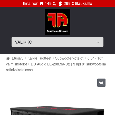
Ilmainen
🚚
149 €,
🏠
299 € tilauksille
Siirry
Siirry
navigointiin
sisältöön
Laajenna
Soittimet
Etusivu
Kaikki Tuotteet
Subwooferkotelot
6.5" - 10"
alemman
valmiskotelot
DD Audio LE-208.3a-D2 | 3 kpl 8″ subwooferia
tason
Laajenna
Vahvistimet
refleksikotelossa
valikko
alemman
tason
Laajenna
Subwooferelementit
valikko
alemman
🔍
tason
Laajenna
Subwooferkotelot
valikko
alemman
tason
Bassopaketit
valikko