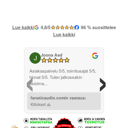
Lue kaikki
4,8/5
|
96 % suosittelee
Lue kaikki
Joona Asd
‹
›
Asiakaspalvelu 5/5, toimitusajat 5/5,
hinnat 5/5. Tulen jatkossakin
asioima...
fanaticaudio.comin vastaus:
Kiitokset 🙏