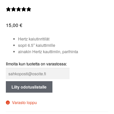
valikko
0 arvostelua
15,00
€
Hertz kaiutinritilät
sopii 6.5″ kaiuttimille
ainakin Hertz kauttimiin, parihinta
Ilmoita kun tuotetta on varastossa:
Liity odotuslistalle
Varasto loppu