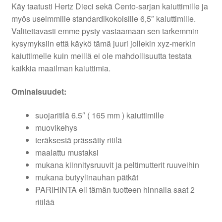
Käy taatusti Hertz Dieci sekä Cento-sarjan kaiuttimille ja
myös useimmille standardikokoisille 6,5″ kaiuttimille.
Valitettavasti emme pysty vastaamaan sen tarkemmin
kysymyksiin että käykö tämä juuri jollekin xyz-merkin
kaiuttimelle kuin meillä ei ole mahdollisuutta testata
kaikkia maailman kaiuttimia.
Ominaisuudet:
suojaritilä 6.5″ ( 165 mm ) kaiuttimille
muovikehys
teräksestä prässätty ritilä
maalattu mustaksi
mukana kiinnitysruuvit ja peltimutterit ruuveihin
mukana butyylinauhan pätkät
PARIHINTA eli tämän tuotteen hinnalla saat 2
ritilää