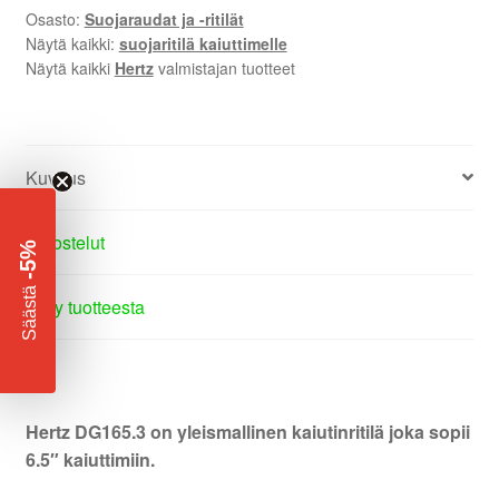
Osasto:
Suojaraudat ja -ritilät
Näytä kaikki:
suojaritilä kaiuttimelle
Näytä kaikki
Hertz
valmistajan tuotteet
Kuvaus
Arvostelut
-5%
​
Säästä
Kysy tuotteesta
Hertz DG165.3 on yleismallinen kaiutinritilä joka sopii
6.5″ kaiuttimiin.