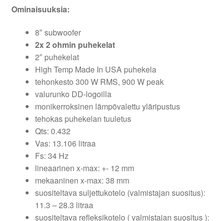
Ominaisuuksia:
8″ subwoofer
2x 2 ohmin puhekelat
2″ puhekelat
High Temp Made In USA puhekela
tehonkesto 300 W RMS, 900 W peak
valurunko DD-logoilla
monikerroksinen lämpövalettu yläripustus
tehokas puhekelan tuuletus
Qts: 0.432
Vas: 13.106 litraa
Fs: 34 Hz
lineaarinen x-max: +- 12 mm
mekaaninen x-max: 38 mm
suositeltava suljettukotelo (valmistajan suositus):
11.3 – 28.3 litraa
suositeltava refleksikotelo ( valmistajan suositus ):