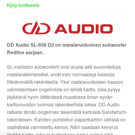
Kysy tuotteesta
DD Audio SL-608 D2 on matalarunkoinen subwoofer
Redline sarjaan.
SL-malliston subwooferit ovat alusta asti suunniteltuja
matalarakenteisiksi, eivät vain normaaleja bassoja
litteämmällä rakenteella. Yksi matalarunkoisen basson
valmistamisen ongelmista on tehdä kartio, joka pysyy
jäykkänä hyvin lättänässä muodossa ilman syvän
kartiomuodon tuomaa rakenteellista tukea. DD Audio
ratkaisi tämän ongelman tekemällä kartoista Sandwhich-
rakenteisen. Kahden puristetun paperikartion välissä on
vaahdosta valmistettu kerros. Näin saadaan kevyt ja
jäykkä kartio, joka ei kuitenkaan paina paljoa eikä