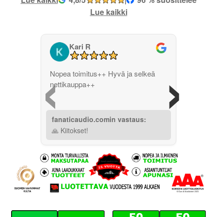
Lue kaikki
Kari R
‹
›
Nopea toimitus++ Hyvä ja selkeä
nettikauppa++
fanaticaudio.comin vastaus:
🙏 Kiitokset!