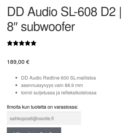
DD Audio SL-608 D2 |
valikko
8″ subwoofer
0 arvostelua
189,00
€
DD Audio Redline 600 SL-mallistoa
asennussyvyys vain 88.9 mm
toimii suljetussa ja refleksikotelossa
Ilmoita kun tuotetta on varastossa: