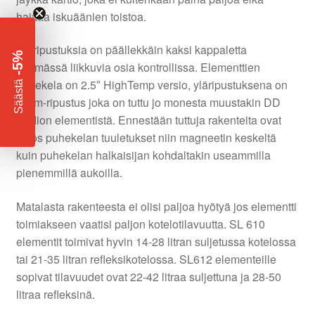
haittaa iskuäänien toistoa.
Alaripustuksia on päällekkäin kaksi kappaletta
-5%
pitämässä liikkuvia osia kontrollissa. Elementtien
​
puhekela on 2.5″ HighTemp versio, yläripustuksena on
Säästä
Erom-ripustus joka on tuttu jo monesta muustakin DD
Audion elementistä. Ennestään tuttuja rakenteita ovat
myös puhekelan tuuletukset niin magneetin keskeltä
kuin puhekelan halkaisijan kohdaltakin useammilla
pienemmillä aukoilla.
Matalasta rakenteesta ei olisi paljoa hyötyä jos elementti
toimiakseen vaatisi paljon kotelotilavuutta. SL 610
elementit toimivat hyvin 14-28 litran suljetussa kotelossa
tai 21-35 litran refleksikotelossa. SL612 elementeille
sopivat tilavuudet ovat 22-42 litraa suljettuna ja 28-50
litraa refleksinä.