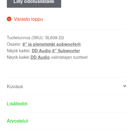
Liity odotuslistalle
Varasto loppu
Tuotetunnus (SKU):
SL608-D2
Osasto:
8" ja pienemmät subwooferit
Näytä kaikki:
DD Audio 8" Subwoofer
Näytä kaikki
DD Audio
valmistajan tuotteet
Kuvaus
Lisätiedot
Arvostelut