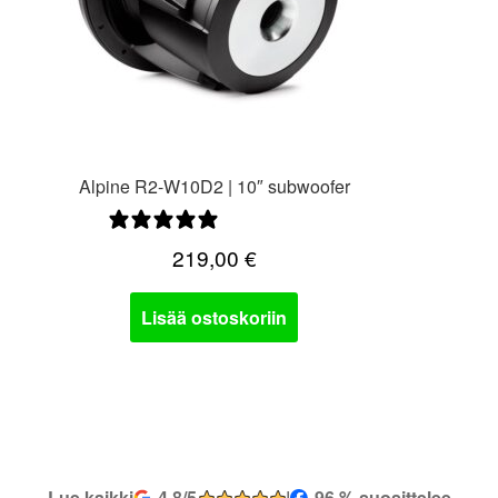
Alpine R2-W10D2 | 10″ subwoofer
0 arvostelua
219,00
€
Lisää ostoskoriin
Lue kaikki
4,8/5
|
96 % suosittelee