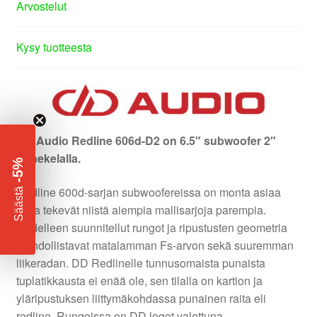
Arvostelut
Kysy tuotteesta
DD Audio Redline 606d-D2 on 6.5″ subwoofer 2″
puhekelalla.
-5%
​
Redline 600d-sarjan subwoofereissa on monta asiaa
Säästä
jotka tekevät niistä aiempia mallisarjoja parempia.
Uudelleen suunnitellut rungot ja ripustusten geometria
mahdollistavat matalamman Fs-arvon sekä suuremman
liikeradan. DD Redlinelle tunnusomaista punaista
tuplatikkausta ei enää ole, sen tilalla on kartion ja
yläripustuksen liittymäkohdassa punainen raita eli
redline. Rungoissa on DD logot valettuna.