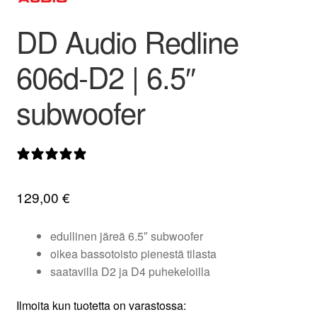
valikko
DD Audio Redline
606d-D2 | 6.5″
subwoofer
0 arvostelua
129,00
€
edullinen järeä 6.5″ subwoofer
oikea bassotoisto pienestä tilasta
saatavilla D2 ja D4 puhekeloilla
Ilmoita kun tuotetta on varastossa: