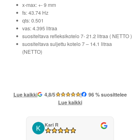
x-max: +- 9 mm
fs: 43.74 Hz
qts: 0.501
vas: 4.395 litraa
suositeltava refleksikotelo 7- 21.2 litraa ( NETTO )
suositeltava suljettu kotelo 7 – 14.1 litraa
(NETTO)
Lue kaikki
4,8/5
|
96 % suosittelee
Lue kaikki
Kari R