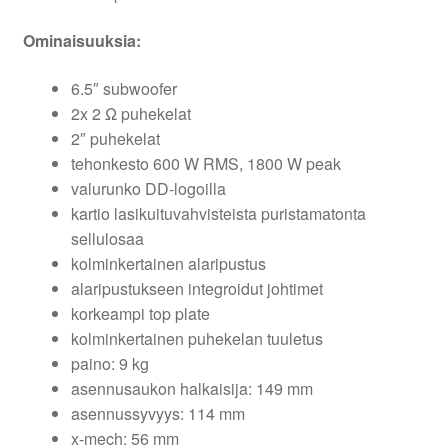
Ominaisuuksia:
6.5″ subwoofer
2x 2 Ω puhekelat
2″ puhekelat
tehonkesto 600 W RMS, 1800 W peak
valurunko DD-logoilla
kartio lasikuituvahvisteista puristamatonta
sellulosaa
kolminkertainen alaripustus
alaripustukseen integroidut johtimet
korkeampi top plate
kolminkertainen puhekelan tuuletus
paino: 9 kg
asennusaukon halkaisija: 149 mm
asennussyvyys: 114 mm
x-mech: 56 mm