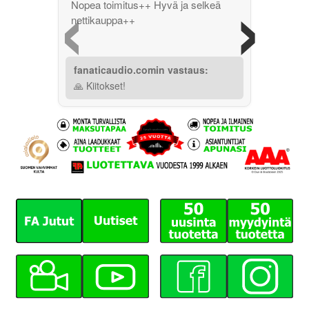
‹
›
Nopea toimitus++ Hyvä ja selkeä
nettikauppa++
fanaticaudio.comin vastaus:
🙏 Kiitokset!