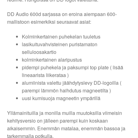
DD Audio 600d sarjassa on eroina aiempaan 600-
mallistoon esimerkiksi seuraavat asiat:
Kolminkertainen puhekelan tuuletus
lasikuituvahvisteinen puristamaton
selluloosakartio
kolminkertainen alaripustus
pidempi puhekela ja paksumpi top plate ( lisää
lineaarista liikerataa )
alumiinista valettu jäähdytyslevy DD-logoilla (
parempi lämmön haihdutus magneetilta )
uusi kumisuoja magneetin ympärillä
Yllämainituilla ja monilla muilla muutoksilla viimeisin
kehitysversio on jälleen parempi kuin koskaan
aikaisemmin. Enemmän matalaa, enemmän bassoa ja
tarkemmalla potkulla.