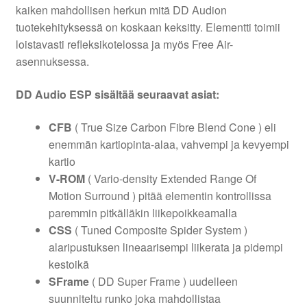
kaiken mahdollisen herkun mitä DD Audion
tuotekehityksessä on koskaan keksitty. Elementti toimii
loistavasti refleksikotelossa ja myös Free Air-
asennuksessa.
DD Audio ESP sisältää seuraavat asiat:
CFB
( True Size Carbon Fibre Blend Cone ) eli
enemmän kartiopinta-alaa, vahvempi ja kevyempi
kartio
V-ROM
( Vario-density Extended Range Of
Motion Surround ) pitää elementin kontrollissa
paremmin pitkälläkin liikepoikkeamalla
CSS
( Tuned Composite Spider System )
alaripustuksen lineaarisempi liikerata ja pidempi
kestoikä
SFrame
( DD Super Frame ) uudelleen
suunniteltu runko joka mahdollistaa