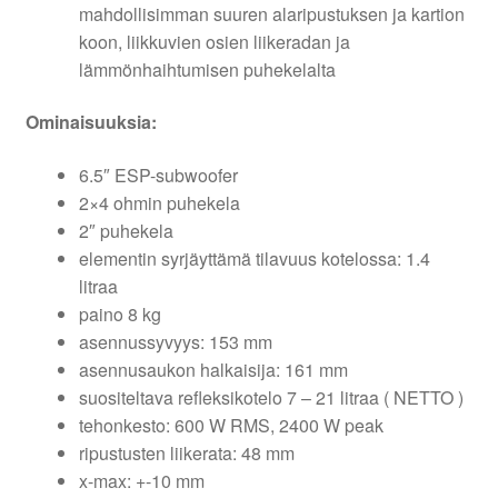
mahdollisimman suuren alaripustuksen ja kartion
koon, liikkuvien osien liikeradan ja
lämmönhaihtumisen puhekelalta
Ominaisuuksia:
6.5″ ESP-subwoofer
2×4 ohmin puhekela
2″ puhekela
elementin syrjäyttämä tilavuus kotelossa: 1.4
litraa
paino 8 kg
asennussyvyys: 153 mm
asennusaukon halkaisija: 161 mm
suositeltava refleksikotelo 7 – 21 litraa ( NETTO )
tehonkesto: 600 W RMS, 2400 W peak
ripustusten liikerata: 48 mm
x-max: +-10 mm