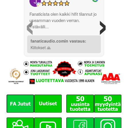
‹
›
Fanaticista olen kaikki hifit tilannut jo
useamman vuoden verran.
Ystävälli...
fanaticaudio.comin vastaus:
Kiitokset 🙏