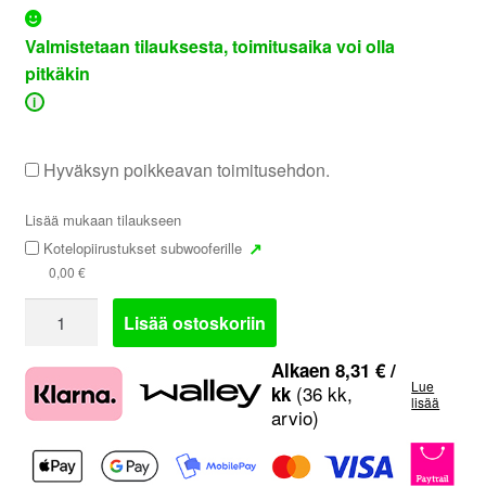
Valmistetaan tilauksesta, toimitusaika voi olla
pitkäkin
i
Hyväksyn poikkeavan toimitusehdon.
Lisää mukaan tilaukseen
↗
Kotelopiirustukset subwooferille
0,00
€
DD
Lisää ostoskoriin
Audio
1506
Alkaen
8,31
€
/
Lue
ESP
(36 kk,
kk
lisää
arvio)
D4
|
6.5"