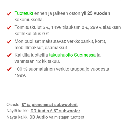
subwoofer
määrä
Tuotetuki
ennen ja jälkeen oston
yli 25 vuoden
kokemuksella.
Toimituskulut 5 €, 149€ tilauksiin 0 €, 299 € tilauksiin
kotiinkuljetus 0 €
Monipuoliset maksutavat: verkkopankit, kortit,
mobiilimaksut, osamaksut
Kaikilla tuotteilla
takuuhuolto Suomessa
ja
vähintään 12 kk takuu.
100 % suomalainen verkkokauppa jo vuodesta
1999.
Osasto:
8" ja pienemmät subwooferit
Näytä kaikki:
DD Audio 6.5" subwoofer
Näytä kaikki
DD Audio
valmistajan tuotteet