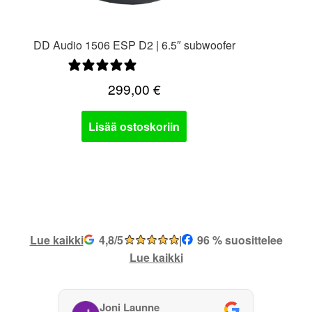
DD Audio 1506 ESP D2 | 6.5″ subwoofer
0 arvostelua
299,00
€
Lisää ostoskoriin
Lue kaikki
4,8/5
|
96 % suosittelee
Lue kaikki
Joni Launne