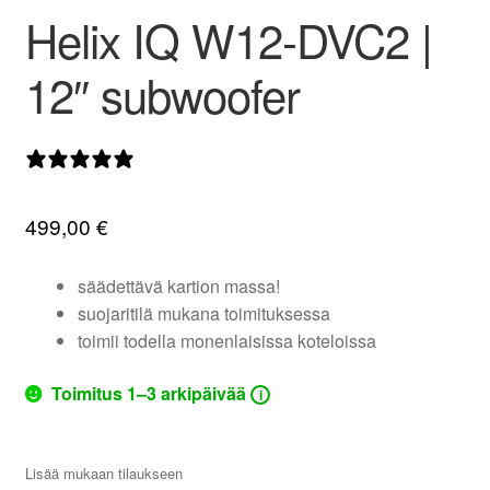
Helix IQ W12-DVC2 |
valikko
12″ subwoofer
0 arvostelua
499,00
€
säädettävä kartion massa!
suojaritilä mukana toimituksessa
toimii todella monenlaisissa koteloissa
Toimitus 1–3 arkipäivää
i
Lisää mukaan tilaukseen