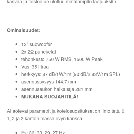
kasvaa ja toistoalue ulottuu matalampiin taajuuksiin.
Ominaisuudet:
12″ subwoofer
2x 2Ω puhekelat
tehonkesto 750 W RMS, 1500 W Peak
Vas: 35 litraa
herkkyys: 87 dB/1W/1m (90 dB/2.83V/1m SPL)
asennussyvyys 144.7 mm
asennusaukon halkaisija 281 mm
MUKANA SUOJARITILÄ!
Allaolevat parametrit ja kotelosuositukset on ilmoitettu 0,
1, 2 ja 3 kartion massalevyn kanssa.
Fs: 36, 33, 29, 27 Hz