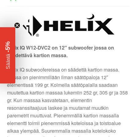
-5%
Helix IQ W12-DVC2 on 12″ subwoofer jossa on
säädettävä kartion massa.
​
Säästä
Helix IQ subwoofereissa on säädettä kartion massa.
Massa on pienimmillään ilman säätöpaloja 12″
elementissä 199 gr. Kolmella säätöpalalla saadaan
muutettua kartion massaa lukemiin 252 gr, 305 gr ja 358
gr. Kun massaa kasvatetaan, elementin
resonanssitaajuus laskee ja muutamat muutkin
paremetrit muuttuvat. Pienemmällä kartion massalla
elementti toimii pienemmissä koteloissa ja toistoalue
alkaa ylempää. Suuremmalla massalla kotelokoko