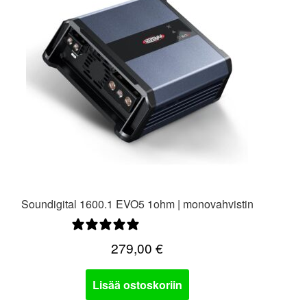
Soundigital 1600.1 EVO5 1ohm | monovahvistin
0 arvostelua
279,00
€
Lisää ostoskoriin