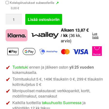
↗
Kotelopiirustukset subwooferille
0,00
€
Helix
Lisää ostoskoriin
IQ
W12-
Alkaen
13,87
€
Lue
DVC2
(36 kk,
/ kk
lisää
arvio)
|
12"
subwoofer
määrä
Tuotetuki
ennen ja jälkeen oston
yli 25 vuoden
kokemuksella.
Toimituskulut 5 €, 149€ tilauksiin 0 €, 299 € tilauksiin
kotiinkuljetus 0 €
Monipuoliset maksutavat: verkkopankit, kortit,
mobiilimaksut, osamaksut
Kaikilla tuotteilla
takuuhuolto Suomessa
ja
vähintään 12 kk takuu.