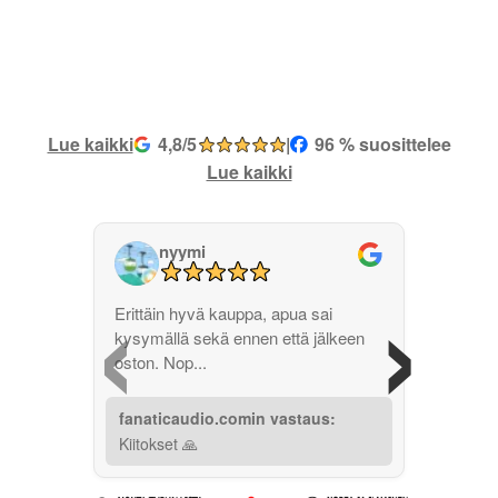
Lue kaikki
4,8/5
|
96 % suosittelee
Lue kaikki
nyymi
‹
›
Erittäin hyvä kauppa, apua sai
kysymällä sekä ennen että jälkeen
oston. Nop...
fanaticaudio.comin vastaus:
Kiitokset 🙏