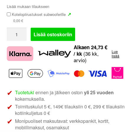
Lisää mukaan tilaukseen
↗
Kotelopiirustukset subwooferille
0,00
€
Brax
Lisää ostoskoriin
Matrix
ML10
Alkaen
24,73
€
Lue
|
(36 kk,
/ kk
lisää
arvio)
10"
subwoofer
määrä
Tuotetuki
ennen ja jälkeen oston
yli 25 vuoden
kokemuksella.
Toimituskulut 5 €, 149€ tilauksiin 0 €, 299 € tilauksiin
kotiinkuljetus 0 €
Monipuoliset maksutavat: verkkopankit, kortit,
mobiilimaksut, osamaksut