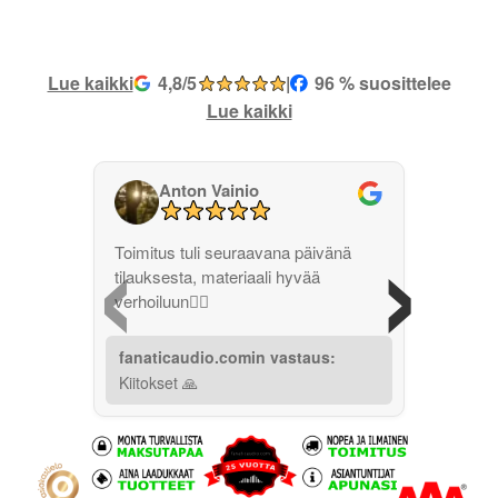
Lue kaikki
4,8/5
|
96 % suosittelee
Lue kaikki
Anton Vainio
‹
›
Toimitus tuli seuraavana päivänä
tilauksesta, materiaali hyvää
verhoiluun👌🏽
fanaticaudio.comin vastaus:
Kiitokset 🙏