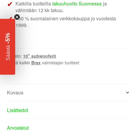
Kaikilla tuotteilla
takuuhuolto Suomessa
ja
vähintään 12 kk takuu.
100 % suomalainen verkkokauppa jo vuodesta
1999.
-5%
​
Säästä
Osasto:
10" subwooferit
Näytä kaikki
Brax
valmistajan tuotteet
Kuvaus
Lisätiedot
Arvostelut