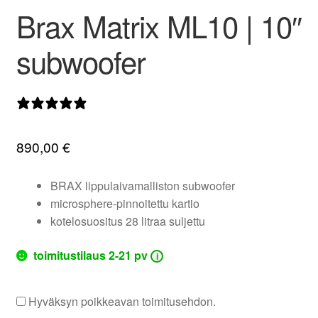
Brax Matrix ML10 | 10″
valikko
subwoofer
0 arvostelua
890,00
€
BRAX lippulaivamalliston subwoofer
microsphere-pinnoitettu kartio
kotelosuositus 28 litraa suljettu
toimitustilaus 2-21 pv
i
Hyväksyn poikkeavan toimitusehdon.