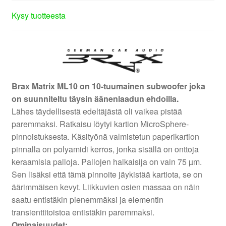
Kysy tuotteesta
Brax Matrix ML10 on 10-tuumainen subwoofer joka
on suunniteltu täysin äänenlaadun ehdoilla.
Lähes täydellisestä edeltäjästä oli vaikea pistää
paremmaksi. Ratkaisu löytyi kartion MicroSphere-
pinnoistuksesta. Käsityönä valmistetun paperikartion
pinnalla on polyamidi kerros, jonka sisällä on onttoja
keraamisia palloja. Pallojen halkaisija on vain 75 µm.
Sen lisäksi että tämä pinnoite jäykistää kartiota, se on
äärimmäisen kevyt. Liikkuvien osien massaa on näin
saatu entistäkin pienemmäksi ja elementin
transienttitoistoa entistäkin paremmaksi.
Ominaisuudet: