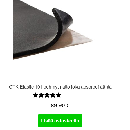
CTK Elastic 10 | pehmytmatto joka absorboi ääntä
2 arvostelua
89,90
€
Lisää ostoskoriin