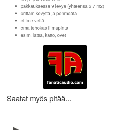
pakkauksessa 9 levyä (yhteensä 2,7 m2)
erittäin kevyttä ja pehmeätä
ei ime vettä
oma tehokas liimapinta
esim. lattia, katto, ovet
Saatat myös pitää...