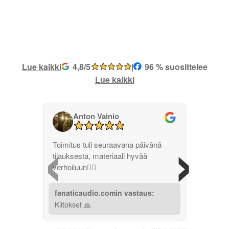
Lue kaikki
4,8/5
|
96 % suosittelee
Lue kaikki
Anton Vainio
‹
›
Toimitus tuli seuraavana päivänä
tilauksesta, materiaali hyvää
verhoiluun👌🏽
fanaticaudio.comin vastaus:
Kiitokset 🙏