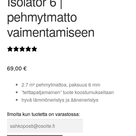
Isolator 6 |
valikko
pehmytmatto
vaimentamiseen
0 arvostelua
69,00
€
2.7 m² pehmytmattoa, paksuus 6 mm
”telttapatjamainen” tuote koostumukseltaan
hyvä lämmöneristys ja ääneneristys
Ilmoita kun tuotetta on varastossa: