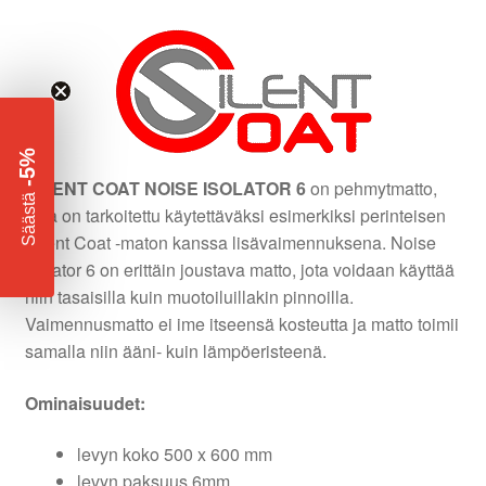
-5%
SILENT COAT NOISE ISOLATOR 6
on pehmytmatto,
​
Säästä
joka on tarkoitettu käytettäväksi esimerkiksi perinteisen
Silent Coat -maton kanssa lisävaimennuksena. Noise
Isolator 6 on erittäin joustava matto, jota voidaan käyttää
niin tasaisilla kuin muotoiluillakin pinnoilla.
Vaimennusmatto ei ime itseensä kosteutta ja matto toimii
samalla niin ääni- kuin lämpöeristeenä.
Ominaisuudet:
levyn koko 500 x 600 mm
levyn paksuus 6mm