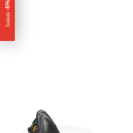
-5%
​
Säästä