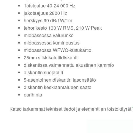
Toistoalue 40-24 000 Hz
jakotaajuus 2800 Hz
herkkyys 90 dB/1W/1m
tehonkesto 130 W RMS, 210 W Peak
midbassossa valurunko
midbassossa kumiripustus
midbassossa WFWC-kuitukartio
25mm silkkikalottidiskantti
diskantissa vaimennettu akustinen kammio
diskantin suojapiiri
5-asentoinen diskantin tasonsäätö
diskantin keskiäänialueen säätö
parihinta
Katso tarkemmat tekniset tiedot ja elementtien toistokäyrät