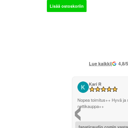
Lisää ostoskoriin
Lue kaikki
|
4,8/
Kari R
‹
Nopea toimitus++ Hyvä ja 
nettikauppa++
fanaticaudio.comin vast