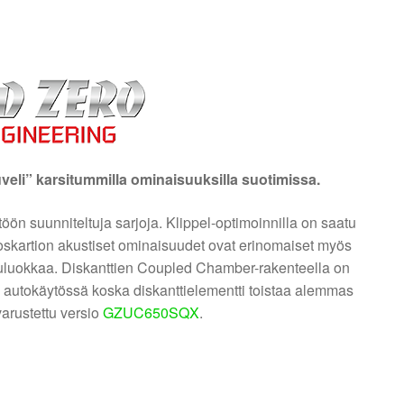
i” karsitummilla ominaisuuksilla suotimissa.
öön suunniteltuja sarjoja. Klippel-optimoinnilla on saatu
kartion akustiset ominaisuudet ovat erinomaiset myös
uluokkaa. Diskanttien Coupled Chamber-rakenteella on
autokäytössä koska diskanttielementti toistaa alemmas
varustettu versio
GZUC650SQX
.