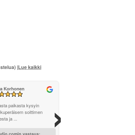
stelua) |
Lue kaikki
a Korhonen
›
ta paikasta kysyin
lkuperäisem soittimen
sta ja ...
udio.comin vastaus: