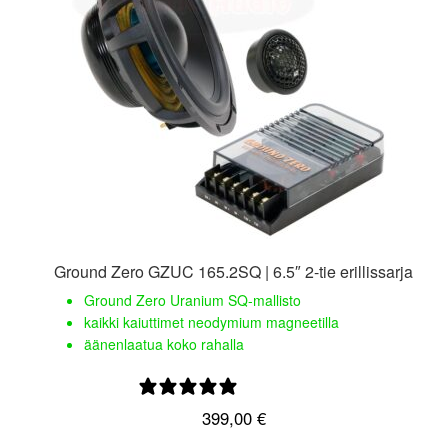
Ground Zero GZUC 165.2SQ | 6.5″ 2-tie erillissarja
Ground Zero Uranium SQ-mallisto
kaikki kaiuttimet neodymium magneetilla
äänenlaatua koko rahalla
0 arvostelua
399,00
€