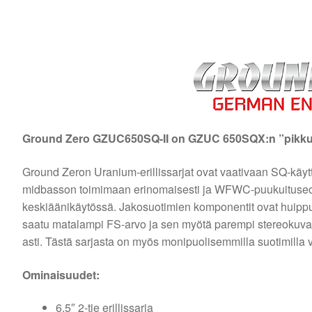
Ground Zero GZUC650SQ-II on GZUC 650SQX:n ”pikkuvel
Ground Zeron Uranium-erillissarjat ovat vaativaan SQ-käytt
midbasson toimimaan erinomaisesti ja WFWC-puukuituseos
keskiäänikäytössä. Jakosuotimien komponentit ovat huipp
saatu matalampi FS-arvo ja sen myötä parempi stereokuva 
asti. Tästä sarjasta on myös monipuolisemmilla suotimilla 
Ominaisuudet:
6,5″ 2-tie erillissarja