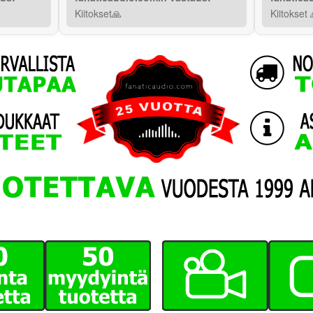
Kiitokset🙏
Kiitokset 