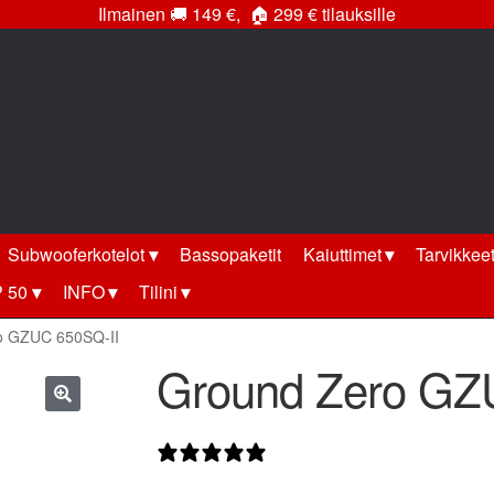
Ilmainen
🚚
149 €,
🏠
299 € tilauksille
Subwooferkotelot
Bassopaketit
Kaiuttimet
Tarvikkee
 50
INFO
Tilini
o GZUC 650SQ-II
Ground Zero GZ
🔍
0 arvostelua