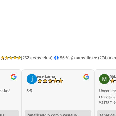
5
(232 arvostelua) |
96 % 👍 suosittelee (274 arvo
jere kärnä
Mik
selkeä
5/5
Useammas
neuvoja a
vaihtamise
aus:
fanaticaudio.comin vastaus:
fanatica