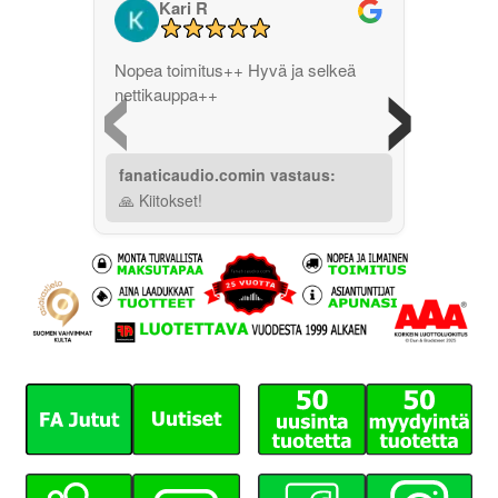
Kari R
‹
›
Nopea toimitus++ Hyvä ja selkeä
nettikauppa++
fanaticaudio.comin vastaus:
🙏 Kiitokset!