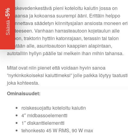
Roiskevedenkestävä pieni koteloitu kaiutin jossa on
-5%
hintaansa ja kokoansa suurempi ääni. Erittäin helppo
​
asennettava säädetyn kiinnitysjalan ansiosta moneen eri
Säästä
kohteeseen. Vanhaan harrasteautoon kojetaulun alle
piiloon, traktorin hyttiin katonrajaan, terassin tai talon
räystään alle, asuntoautoon kaappien alapintaan,
autotalliin hyllyn päälle tai melkein ihan mihin tahansa.
Mitat ovat niin pienet että voidaan hyvin sanoa
”nyrkinkokoiseksi kaiuttimeksi” jolle paikka löytyy taatusti
joka kohteesta.
Ominaisuudet:
roiskesuojattu koteloitu kaiutin
4″ midbassoelementti
1″ diskanttielementti
tehonkesto 45 W RMS, 90 W max