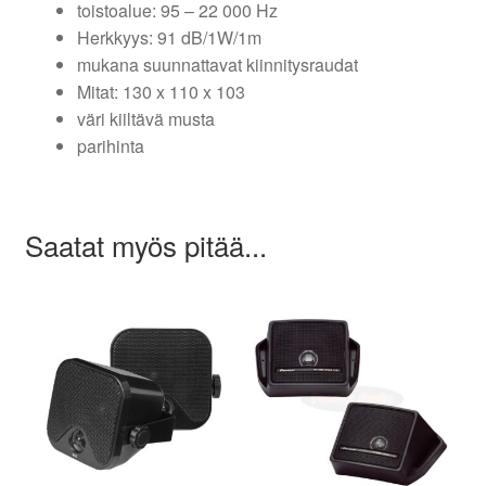
toistoalue: 95 – 22 000 Hz
Herkkyys: 91 dB/1W/1m
mukana suunnattavat kiinnitysraudat
Mitat: 130 x 110 x 103
väri kiiltävä musta
parihinta
Saatat myös pitää...