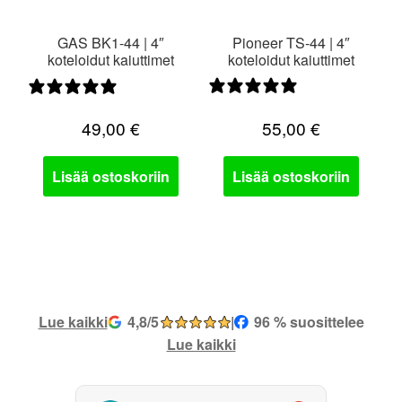
GAS BK1-44 | 4″
Pioneer TS-44 | 4″
koteloidut kaiuttimet
koteloidut kaiuttimet
1 arvostelu
0 arvostelua
49,00
€
55,00
€
Lisää ostoskoriin
Lisää ostoskoriin
Lue kaikki
4,8/5
|
96 % suosittelee
Lue kaikki