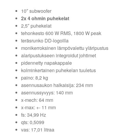
10″ subwoofer
2x 4 ohmin puhekelat
2,5″ puhekelat
tehonkesto 600 W RMS, 1800 W peak
teräsrunko DD-logoilla
monikerroksinen lämpövalettu yläripustus
alaripustukseen integroidut johtimet
pidennetty napakappale
kolminkertainen puhekelan tuuletus
paino: 8,2 kg
asennusaukon halkaisija: 234 mm
asennussyvyys: 140 mm
x-mech: 64 mm
x-max: +- 11 mm
fs: 34,99 Hz
qts: 0,5099
vas: 17,01 litraa