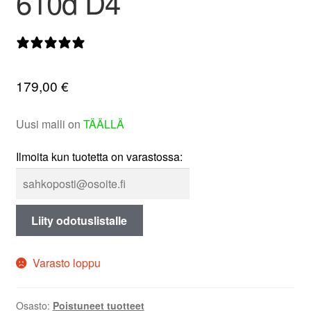
610d D4
valikko
0 arvostelua
179,00
€
Uusi malli on
TÄÄLLÄ
Ilmoita kun tuotetta on varastossa:
Liity odotuslistalle
Varasto loppu
Osasto:
Poistuneet tuotteet