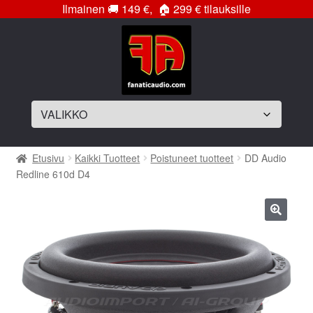
Ilmainen
🚚
149 €,
🏠
299 € tilauksille
Siirry
Siirry
navigointiin
sisältöön
Laajenna
Soittimet
Etusivu
Kaikki Tuotteet
Poistuneet tuotteet
DD Audio
alemman
Redline 610d D4
tason
Laajenna
Vahvistimet
valikko
alemman
tason
Laajenna
Subwooferelementit
🔍
valikko
alemman
tason
Laajenna
Subwooferkotelot
valikko
alemman
tason
Bassopaketit
valikko