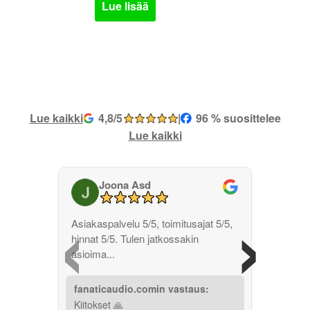
Lue lisää
Lue kaikki
4,8/5
|
96 % suosittelee
Lue kaikki
Joona Asd
‹
›
Asiakaspalvelu 5/5, toimitusajat 5/5,
hinnat 5/5. Tulen jatkossakin
asioima...
fanaticaudio.comin vastaus:
Kiitokset 🙏