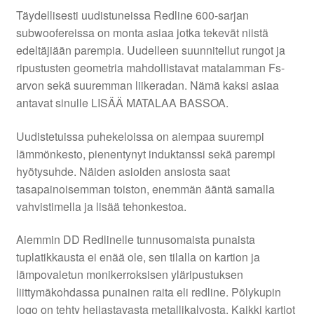
Täydellisesti uudistuneissa Redline 600-sarjan
subwoofereissa on monta asiaa jotka tekevät niistä
edeltäjiään parempia. Uudelleen suunnitellut rungot ja
ripustusten geometria mahdollistavat matalamman Fs-
arvon sekä suuremman liikeradan. Nämä kaksi asiaa
antavat sinulle LISÄÄ MATALAA BASSOA.
Uudistetuissa puhekeloissa on aiempaa suurempi
lämmönkesto, pienentynyt induktanssi sekä parempi
hyötysuhde. Näiden asioiden ansiosta saat
tasapainoisemman toiston, enemmän ääntä samalla
vahvistimella ja lisää tehonkestoa.
Aiemmin DD Redlinelle tunnusomaista punaista
tuplatikkausta ei enää ole, sen tilalla on kartion ja
lämpovaletun monikerroksisen yläripustuksen
liittymäkohdassa punainen raita eli redline. Pölykupin
logo on tehty heijastavasta metallikalvosta. Kaikki kartiot