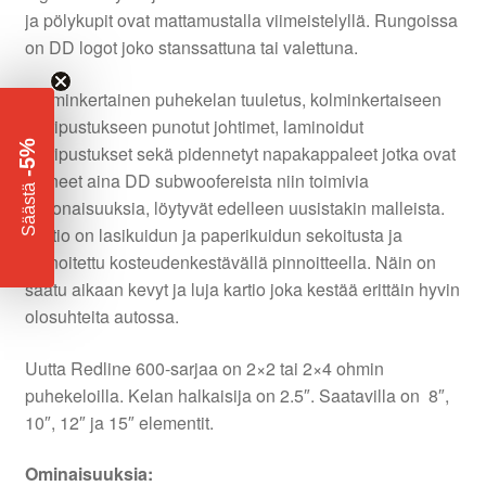
ja pölykupit ovat mattamustalla viimeistelyllä. Rungoissa
on DD logot joko stanssattuna tai valettuna.
Kolminkertainen puhekelan tuuletus, kolminkertaiseen
alaripustukseen punotut johtimet, laminoidut
-5%
alaripustukset sekä pidennetyt napakappaleet jotka ovat
tehneet aina DD subwoofereista niin toimivia
​
Säästä
kokonaisuuksia, löytyvät edelleen uusistakin malleista.
Kartio on lasikuidun ja paperikuidun sekoitusta ja
pinnoitettu kosteudenkestävällä pinnoitteella. Näin on
saatu aikaan kevyt ja luja kartio joka kestää erittäin hyvin
olosuhteita autossa.
Uutta Redline 600-sarjaa on 2×2 tai 2×4 ohmin
puhekeloilla. Kelan halkaisija on 2.5″. Saatavilla on 8″,
10″, 12″ ja 15″ elementit.
Ominaisuuksia: