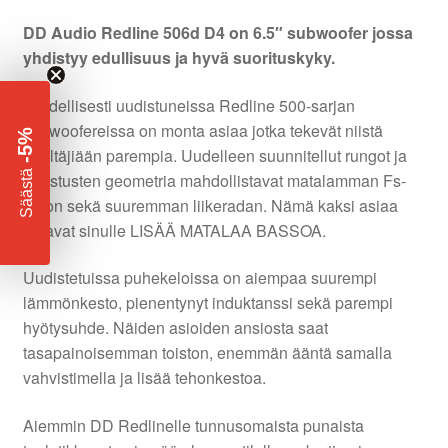
DD Audio Redline 506d D4 on 6.5″ subwoofer jossa
yhdistyy edullisuus ja hyvä suorituskyky.
Täydellisesti uudistuneissa Redline 500-sarjan
subwoofereissa on monta asiaa jotka tekevät niistä
-5%
edeltäjiään parempia. Uudelleen suunnitellut rungot ja
​
Säästä
ripustusten geometria mahdollistavat matalamman Fs-
arvon sekä suuremman liikeradan. Nämä kaksi asiaa
antavat sinulle LISÄÄ MATALAA BASSOA.
Uudistetuissa puhekeloissa on aiempaa suurempi
lämmönkesto, pienentynyt induktanssi sekä parempi
hyötysuhde. Näiden asioiden ansiosta saat
tasapainoisemman toiston, enemmän ääntä samalla
vahvistimella ja lisää tehonkestoa.
Aiemmin DD Redlinelle tunnusomaista punaista