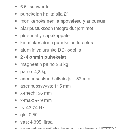
6.5″ subwoofer
puhekelan halkaisija 2″
monikerroksinen lämpövalettu yläripustus
alaripustukseen integroidut johtimet
pidennetty napakappale
kolminkertainen puhekelan tuuletus
alumiinivalurunko DD-logoilla
2×4 ohmin puhekelat
magneetin paino 2,8 kg
paino: 4,8 kg
asennusaukon halkaisija: 153 mm
asennussyvyys: 115 mm
x-mech: 56 mm
x-max: +- 9 mm
fs: 43,74 Hz
qts: 0,501
vas: 4,395 litraa
suositeltava refleksikotelo 7-22 litraa ( NETTO )