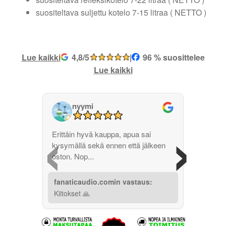
suositeltava suljettu kotelo 7-15 litraa ( NETTO )
Lue kaikki
4,8/5
|
96 % suosittelee
Lue kaikki
nyymi
‹
›
Erittäin hyvä kauppa, apua sai
kysymällä sekä ennen että jälkeen
oston. Nop...
fanaticaudio.comin vastaus:
Kiitokset 🙏