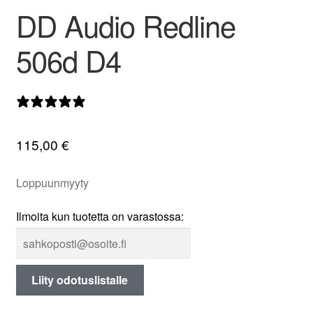
DD Audio Redline
valikko
506d D4
0 arvostelua
115,00
€
Loppuunmyyty
Ilmoita kun tuotetta on varastossa:
Liity odotuslistalle