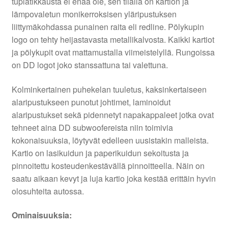
tuplatikkausta ei enää ole, sen tilalla on kartion ja
lämpovaletun monikerroksisen yläripustuksen
liittymäkohdassa punainen raita eli redline. Pölykupin
logo on tehty heijastavasta metallikalvosta. Kaikki kartiot
ja pölykupit ovat mattamustalla viimeistelyllä. Rungoissa
on DD logot joko stanssattuna tai valettuna.
Kolminkertainen puhekelan tuuletus, kaksinkertaiseen
alaripustukseen punotut johtimet, laminoidut
alaripustukset sekä pidennetyt napakappaleet jotka ovat
tehneet aina DD subwoofereista niin toimivia
kokonaisuuksia, löytyvät edelleen uusistakin malleista.
Kartio on lasikuidun ja paperikuidun sekoitusta ja
pinnoitettu kosteudenkestävällä pinnoitteella. Näin on
saatu aikaan kevyt ja luja kartio joka kestää erittäin hyvin
olosuhteita autossa.
Ominaisuuksia: