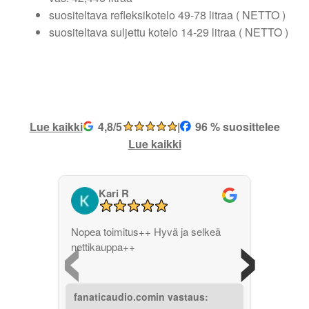
suositeltava refleksikotelo 49-78 litraa ( NETTO )
suositeltava suljettu kotelo 14-29 litraa ( NETTO )
Lue kaikki
4,8/5
|
96 % suosittelee
Lue kaikki
Kari R
‹
›
Nopea toimitus++ Hyvä ja selkeä
nettikauppa++
fanaticaudio.comin vastaus: