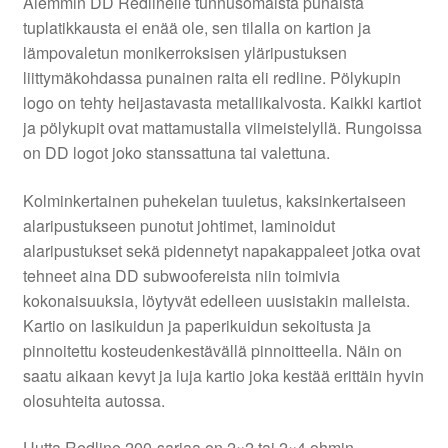
Aiemmin DD Redlinelle tunnusomaista punaista
tuplatikkausta ei enää ole, sen tilalla on kartion ja
lämpovaletun monikerroksisen yläripustuksen
liittymäkohdassa punainen raita eli redline. Pölykupin
logo on tehty heijastavasta metallikalvosta. Kaikki kartiot
ja pölykupit ovat mattamustalla viimeistelyllä. Rungoissa
on DD logot joko stanssattuna tai valettuna.
Kolminkertainen puhekelan tuuletus, kaksinkertaiseen
alaripustukseen punotut johtimet, laminoidut
alaripustukset sekä pidennetyt napakappaleet jotka ovat
tehneet aina DD subwoofereista niin toimivia
kokonaisuuksia, löytyvät edelleen uusistakin malleista.
Kartio on lasikuidun ja paperikuidun sekoitusta ja
pinnoitettu kosteudenkestävällä pinnoitteella. Näin on
saatu aikaan kevyt ja luja kartio joka kestää erittäin hyvin
olosuhteita autossa.
Uutta Redline 200-sarjaa on 2×2 tai 2×4 ohmin