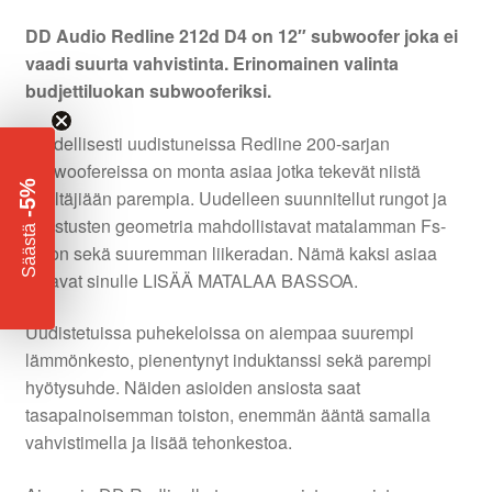
DD Audio Redline 212d D4 on 12″ subwoofer joka ei
vaadi suurta vahvistinta. Erinomainen valinta
budjettiluokan subwooferiksi.
Täydellisesti uudistuneissa Redline 200-sarjan
subwoofereissa on monta asiaa jotka tekevät niistä
-5%
edeltäjiään parempia. Uudelleen suunnitellut rungot ja
ripustusten geometria mahdollistavat matalamman Fs-
​
Säästä
arvon sekä suuremman liikeradan. Nämä kaksi asiaa
antavat sinulle LISÄÄ MATALAA BASSOA.
Uudistetuissa puhekeloissa on aiempaa suurempi
lämmönkesto, pienentynyt induktanssi sekä parempi
hyötysuhde. Näiden asioiden ansiosta saat
tasapainoisemman toiston, enemmän ääntä samalla
vahvistimella ja lisää tehonkestoa.