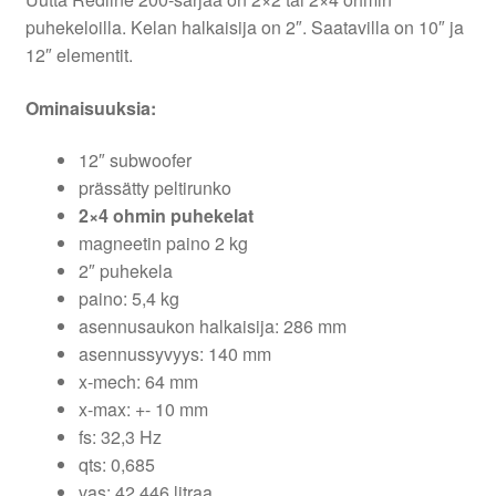
puhekeloilla. Kelan halkaisija on 2″. Saatavilla on 10″ ja
12″ elementit.
Ominaisuuksia:
12″ subwoofer
prässätty peltirunko
2×4 ohmin puhekelat
magneetin paino 2 kg
2″ puhekela
paino: 5,4 kg
asennusaukon halkaisija: 286 mm
asennussyvyys: 140 mm
x-mech: 64 mm
x-max: +- 10 mm
fs: 32,3 Hz
qts: 0,685
vas: 42,446 litraa