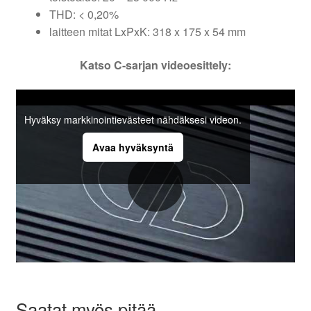
THD: < 0,20%
laitteen mitat LxPxK: 318 x 175 x 54 mm
Katso C-sarjan videoesittely:
Hyväksy markkinointievästeet nähdäksesi videon.
Avaa hyväksyntä
Saatat myös pitää...