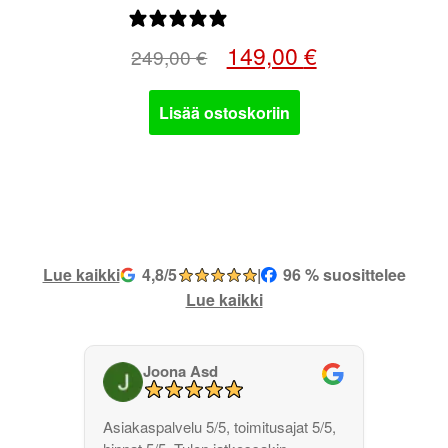
0 arvostelua
Alkuperäinen
Nykyinen
149,00
€
249,00
€
hinta
hinta
oli:
on:
Lisää ostoskoriin
249,00 €.
149,00 €.
Lue kaikki
4,8/5
|
96 % suosittelee
Lue kaikki
Joona Asd
Asiakaspalvelu 5/5, toimitusajat 5/5,