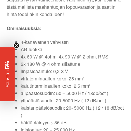
tästä mallista maahantuojan loppuvaraston ja saatiin
hinta todellakin kohdalleen!
Ominaisuuksia:
4-kanavainen vahvistin
AB-luokka
4x 60 W @ 4ohm, 4x 90 W @ 2 ohm, RMS
2x 180 W @ 4 ohm sillattuna
-5%
linjasisääntulo: 0,2-8 V
​
Säästä
virtaterminaalien koko: 25 mm²
kaiutinterminaalien koko: 2,5 mm²
alipäästösuodin: 50 – 5000 Hz ( 18db/oct )
ylipäästösuodin: 20-5000 Hz ( 12 dB/oct )
kaistanpäästösuodin: 20- 5000 Hz ( 12 / 18 dB/oct
)
häiriöetäisyys > 86 dB
toistoalue: 20 – 25 000 Hz