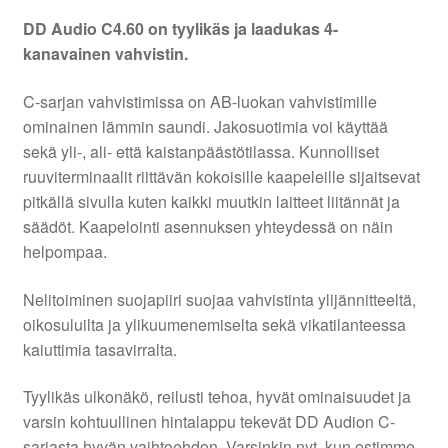
DD Audio C4.60 on tyylikäs ja laadukas 4-
kanavainen vahvistin.
C-sarjan vahvistimissa on AB-luokan vahvistimille
ominainen lämmin saundi. Jakosuotimia voi käyttää
sekä yli-, ali- että kaistanpäästötilassa. Kunnolliset
ruuviterminaalit riittävän kokoisille kaapeleille sijaitsevat
pitkällä sivulla kuten kaikki muutkin laitteet liitännät ja
säädöt. Kaapelointi asennuksen yhteydessä on näin
helpompaa.
Nelitoiminen suojapiiri suojaa vahvistinta ylijännitteeltä,
oikosuluilta ja ylikuumenemiselta sekä vikatilanteessa
kaiuttimia tasavirralta.
Tyylikäs ulkonäkö, reilusti tehoa, hyvät ominaisuudet ja
varsin kohtuullinen hintalappu tekevät DD Audion C-
sarjasta hyvän vaihtoehdon. Varsinkin nyt, kun ostimme