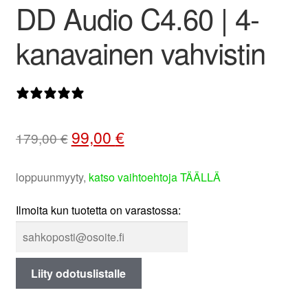
DD Audio C4.60 | 4-
valikko
kanavainen vahvistin
0 arvostelua
Alkuperäinen
Nykyinen
99,00
€
179,00
€
hinta
hinta
oli:
on:
loppuunmyyty,
katso vaihtoehtoja TÄÄLLÄ
179,00 €.
99,00 €.
Ilmoita kun tuotetta on varastossa:
Liity odotuslistalle