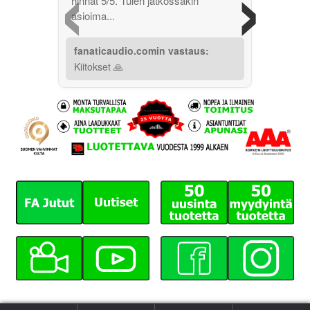
‹
›
hinnat 5/5. Tulen jatkossakin
asioima...
fanaticaudio.comin vastaus:
Kiitokset 🙏