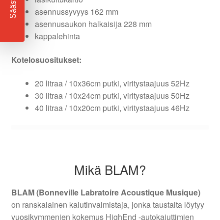
Säästä
asennussyvyys 162 mm
asennusaukon halkaisija 228 mm
kappalehinta
Kotelosuositukset:
20 litraa / 10x36cm putki, viritystaajuus 52Hz
30 litraa / 10x24cm putki, viritystaajuus 50Hz
40 litraa / 10x20cm putki, viritystaajuus 46Hz
Mikä BLAM?
BLAM (Bonneville Labratoire Acoustique Musique)
on ranskalainen kaiutinvalmistaja, jonka taustalta löytyy
vuosikymmenien kokemus HighEnd -autokaiuttimien