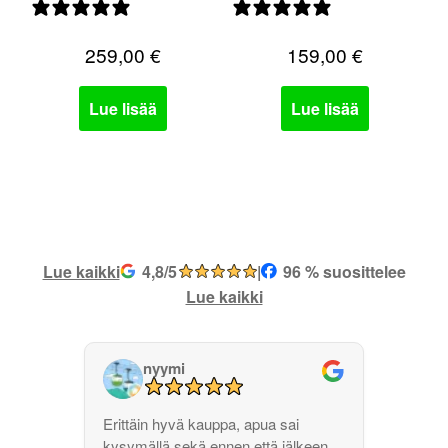
0 arvostelua
0 arvostelua
259,00
€
159,00
€
Lue lisää
Lue lisää
Lue kaikki
4,8/5
|
96 % suosittelee
Lue kaikki
nyymi
Erittäin hyvä kauppa, apua sai
kysymällä sekä ennen että jälkeen