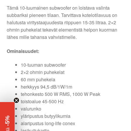
Tämä 10-tuumainen subwoofer on loistava valinta
subbariksi pieneen tilaan. Tarvittava kotelotilavuus on
halutusta viritystaajuudesta riippuen 15-35 litraa. 2×2
ohmin puhekelat tekevät elementistä helpon kuorman
lähes mille tahansa vahvistimelle.
Ominaisuudet:
10-tuuman subwoofer
2×2 ohmin puhekelat
60 mm puhekela
herkkyys 94,5 dB/1W/1m
tehonkesto 500 W RMS, 1000 W Peak
toistoalue 45-500 Hz
valurunko
yläripustus butyylikumia
-5%
alaripustus long-life conex
​
lasikuitukartio