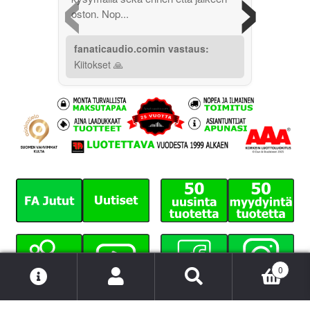
‹
›
oston. Nop...
fanaticaudio.comin vastaus:
Kiitokset 🙏
0
Etsi:
Haku