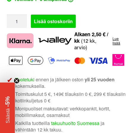
valikko
s2
Lisää ostoskoriin
jakosuodin
määrä
Alkaen
2,50
€
/
Lue
(12 kk,
kk
lisää
arvio)
Tuotetuki
ennen ja jälkeen oston
yli 25 vuoden
kokemuksella.
Toimituskulut 5 €, 149€ tilauksiin 0 €, 299 € tilauksiin
-5%
kotiinkuljetus 0 €
Monipuoliset maksutavat: verkkopankit, kortit,
​
Säästä
mobiilimaksut, osamaksut
Kaikilla tuotteilla
takuuhuolto Suomessa
ja
vähintään 12 kk takuu.