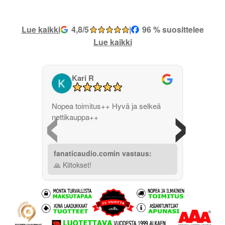
Lue kaikki
4,8/5
|
96 % suosittelee
Lue kaikki
Kari R
‹
›
Nopea toimitus++ Hyvä ja selkeä
nettikauppa++
fanaticaudio.comin vastaus:
🙏 Kiitokset!