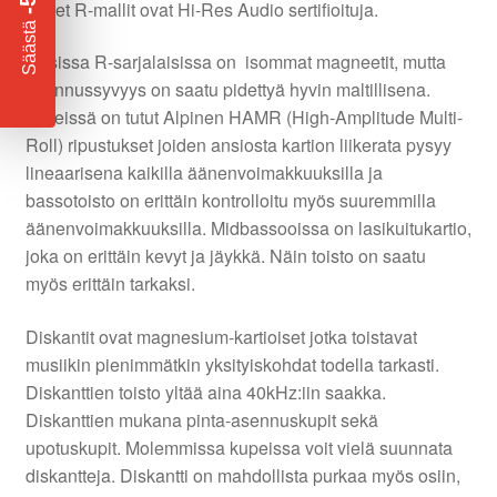
uudet R-mallit ovat Hi-Res Audio sertifioituja.
​
Säästä
Uusissa R-sarjalaisissa on isommat magneetit, mutta
asennussyvyys on saatu pidettyä hyvin maltillisena.
Mideissä on tutut Alpinen HAMR (High-Amplitude Multi-
Roll) ripustukset joiden ansiosta kartion liikerata pysyy
lineaarisena kaikilla äänenvoimakkuuksilla ja
bassotoisto on erittäin kontrolloitu myös suuremmilla
äänenvoimakkuuksilla. Midbassooissa on lasikuitukartio,
joka on erittäin kevyt ja jäykkä. Näin toisto on saatu
myös erittäin tarkaksi.
Diskantit ovat magnesium-kartioiset jotka toistavat
musiikin pienimmätkin yksityiskohdat todella tarkasti.
Diskanttien toisto yltää aina 40kHz:iin saakka.
Diskanttien mukana pinta-asennuskupit sekä
upotuskupit. Molemmissa kupeissa voit vielä suunnata
diskantteja. Diskantti on mahdollista purkaa myös osiin,