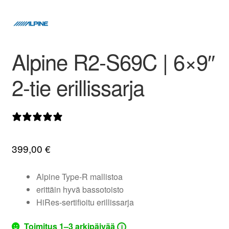
valikko
Alpine R2-S69C | 6×9″
2-tie erillissarja
0 arvostelua
399,00
€
Alpine Type-R mallistoa
erittäin hyvä bassotoisto
HiRes-sertifioitu erillissarja
Toimitus 1–3 arkipäivää
i