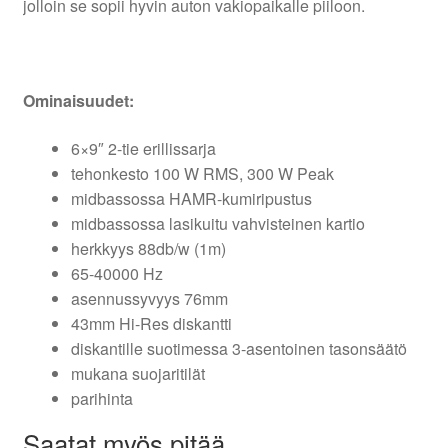
jolloin se sopii hyvin auton vakiopaikalle piiloon.
Ominaisuudet:
6×9″ 2-tie erillissarja
tehonkesto 100 W RMS, 300 W Peak
midbassossa HAMR-kumiripustus
midbassossa lasikuitu vahvisteinen kartio
herkkyys 88db/w (1m)
65-40000 Hz
asennussyvyys 76mm
43mm Hi-Res diskantti
diskantille suotimessa 3-asentoinen tasonsäätö
mukana suojaritilät
parihinta
Saatat myös pitää...