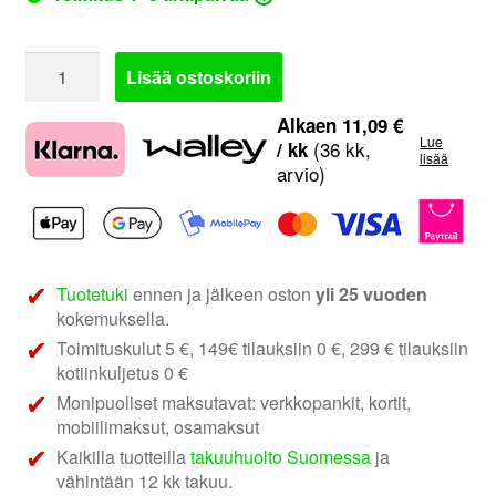
Alpine
Lisää ostoskoriin
R2-
S69C
Alkaen
11,09
€
Lue
|
(36 kk,
/ kk
lisää
arvio)
6x9"
2-
tie
erillissarja
määrä
Tuotetuki
ennen ja jälkeen oston
yli 25 vuoden
kokemuksella.
Toimituskulut 5 €, 149€ tilauksiin 0 €, 299 € tilauksiin
kotiinkuljetus 0 €
Monipuoliset maksutavat: verkkopankit, kortit,
mobiilimaksut, osamaksut
Kaikilla tuotteilla
takuuhuolto Suomessa
ja
vähintään 12 kk takuu.