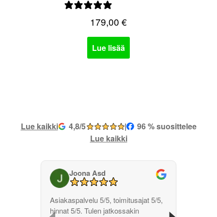
1 arvostelu
179,00
€
Lue lisää
Lue kaikki
4,8/5
|
96 % suosittelee
Lue kaikki
Joona Asd
‹
›
Asiakaspalvelu 5/5, toimitusajat 5/5,
hinnat 5/5. Tulen jatkossakin