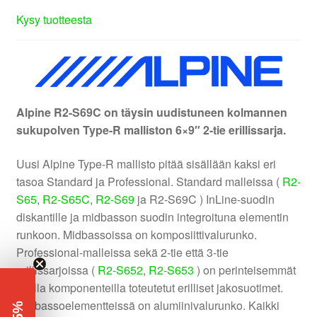
Kysy tuotteesta
Alpine R2-S69C on täysin uudistuneen kolmannen
sukupolven Type-R malliston 6×9″ 2-tie erillissarja.
Uusi Alpine Type-R mallisto pitää sisällään kaksi eri
tasoa Standard ja Professional. Standard malleissa (
R2-
S65
,
R2-S65C
,
R2-S69
ja R2-S69C ) InLine-suodin
diskantille ja midbasson suodin integroituna elementin
runkoon. Midbassoissa on komposiittivalurunko.
Professional-malleissa sekä 2-tie että 3-tie
erillissarjoissa (
R2-S652
,
R2-S653
) on perinteisemmät
isoilla komponenteilla toteutetut erilliset jakosuotimet.
Midbassoelementteissä on alumiinivalurunko. Kaikki
-5%