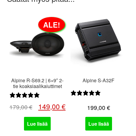
ALE!
Alpine R-S69.2 | 6×9″ 2-
Alpine S-A32F
tie koaksiaalikaiuttimet
1 arvostelu
0 arvostelua
Alkuperäinen
Nykyinen
149,00
€
179,00
€
199,00
€
hinta
hinta
oli:
on:
Lue lisää
Lue lisää
179,00 €.
149,00 €.