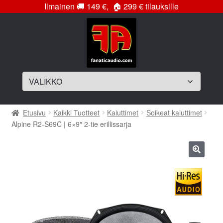
Ilmainen
🚚
149 €,
🏠
299 € tilauksille
Siirry
Siirry
navigointiin
sisältöön
Laajenna
Soittimet
Etusivu
Kaikki Tuotteet
Kaiuttimet
Soikeat kaiuttimet
alemman
Alpine R2-S69C | 6×9″ 2-tie erillissarja
tason
Laajenna
Vahvistimet
valikko
alemman
tason
Laajenna
Subwooferelementit
🔍
valikko
alemman
tason
Laajenna
Subwooferkotelot
valikko
alemman
tason
Bassopaketit
valikko