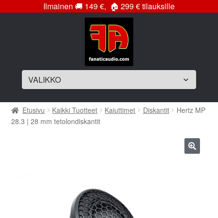
Ilmainen
🚚
149 €,
🏠
299 € tilauksille
Siirry
Siirry
navigointiin
sisältöön
Laajenna
Soittimet
Etusivu
Kaikki Tuotteet
Kaiuttimet
Diskantit
Hertz MP
alemman
28.3 | 28 mm tetolondiskantit
tason
Laajenna
Vahvistimet
valikko
alemman
tason
Laajenna
Subwooferelementit
🔍
valikko
alemman
tason
Laajenna
Subwooferkotelot
valikko
alemman
tason
Bassopaketit
valikko