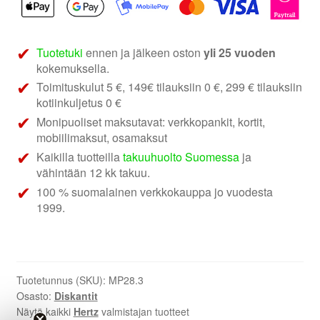
tetolondiskantit
määrä
Tuotetuki
ennen ja jälkeen oston
yli 25 vuoden
kokemuksella.
Toimituskulut 5 €, 149€ tilauksiin 0 €, 299 € tilauksiin
kotiinkuljetus 0 €
Monipuoliset maksutavat: verkkopankit, kortit,
mobiilimaksut, osamaksut
Kaikilla tuotteilla
takuuhuolto Suomessa
ja
vähintään 12 kk takuu.
100 % suomalainen verkkokauppa jo vuodesta
1999.
Tuotetunnus (SKU):
MP28.3
Osasto:
Diskantit
Näytä kaikki
Hertz
valmistajan tuotteet