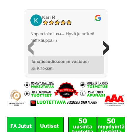
Kari R
‹
›
Nopea toimitus++ Hyvä ja selkeä
nettikauppa++
fanaticaudio.comin vastaus:
🙏 Kiitokset!