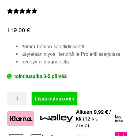
valikko
0 arvostelua
119,00
€
28mm Tetolon-kalottidiskantti
käytetään myös Hertz Mille Pro erillissarjoissa
neodyymi magneetilla
toimitusaika 3-5 päivää
Hertz
Lisää ostoskoriin
MP
28.3
Alkaen
9,92
€
/
Lue
|
(12 kk,
kk
lisää
arvio)
28
mm