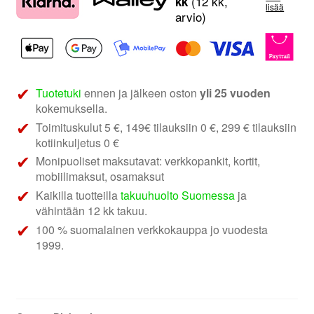
|
(12 kk,
kk
lisää
arvio)
28
mm
tekstiilidiskantit
määrä
Tuotetuki
ennen ja jälkeen oston
yli 25 vuoden
kokemuksella.
Toimituskulut 5 €, 149€ tilauksiin 0 €, 299 € tilauksiin
kotiinkuljetus 0 €
Monipuoliset maksutavat: verkkopankit, kortit,
mobiilimaksut, osamaksut
Kaikilla tuotteilla
takuuhuolto Suomessa
ja
vähintään 12 kk takuu.
100 % suomalainen verkkokauppa jo vuodesta
1999.