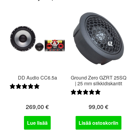
DD Audio CC6.5a
Ground Zero GZRT 25SQ
| 25 mm silkkidiskantit
0 arvostelua
0 arvostelua
269,00
€
99,00
€
Lue lisää
Lisää ostoskoriin