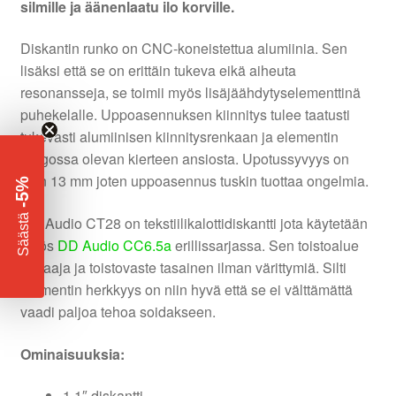
silmille ja äänenlaatu ilo korville.
Diskantin runko on CNC-koneistettua alumiinia. Sen
lisäksi että se on erittäin tukeva eikä aiheuta
resonansseja, se toimii myös lisäjäähdytyselementtinä
puhekelalle. Uppoasennuksen kiinnitys tulee taatusti
tukevasti alumiinisen kiinnitysrenkaan ja elementin
rungossa olevan kierteen ansiosta. Upotussyvyys on
vain 13 mm joten uppoasennus tuskin tuottaa ongelmia.
-5%
​
Säästä
DD Audio CT28 on tekstiilikalottidiskantti jota käytetään
myös
DD Audio CC6.5a
erillissarjassa. Sen toistoalue
on laaja ja toistovaste tasainen ilman värittymiä. Silti
elementin herkkyys on niin hyvä että se ei välttämättä
vaadi paljoa tehoa soidakseen.
Ominaisuuksia:
1,1″ diskantti