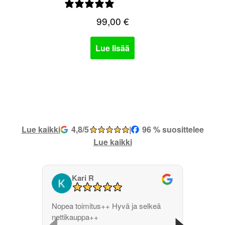
0 arvostelua
99,00
€
Lue lisää
Lue kaikki
4,8/5
|
96 % suosittelee
Lue kaikki
Kari R
‹
›
Nopea toimitus++ Hyvä ja selkeä
nettikauppa++