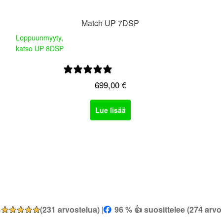
Match UP 7DSP
Loppuunmyyty,
katso UP 8DSP
0 arvostelua
699,00
€
Lue lisää
5
(231 arvostelua) |
96 % 👍 suosittelee (274 arvo