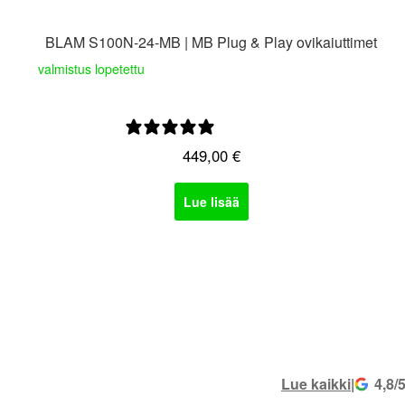
BLAM S100N-24-MB | MB Plug & Play ovikaiuttimet
valmistus lopetettu
0 arvostelua
449,00
€
Lue lisää
Lue kaikki
|
4,8/