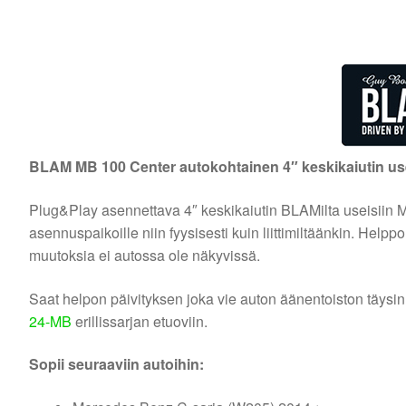
BLAM MB 100 Center autokohtainen 4″ keskikaiutin use
Plug&Play asennettava 4″ keskikaiutin BLAMilta useisiin Mer
asennuspaikoille niin fyysisesti kuin liittimiltäänkin. Help
muutoksia ei autossa ole näkyvissä.
Saat helpon päivityksen joka vie auton äänentoiston täysin 
24-MB
erillissarjan etuoviin.
Sopii seuraaviin autoihin: