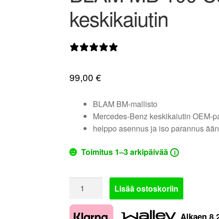
keskikaiutin
0 arvostelua
99,00
€
BLAM BM-mallisto
Mercedes-Benz keskikaiutin OEM-pa
helppo asennus ja iso parannus ään
Toimitus 1–3 arkipäivää
i
BLAM
Lisää ostoskoriin
MB
100
Alkaen
8,