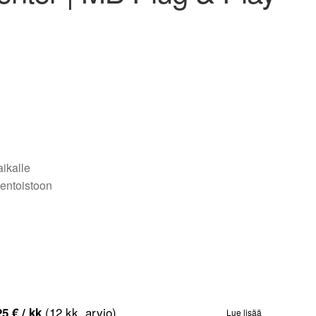
ikalle
entoistoon
(12 kk, arvio)
25
€
/ kk
Lue lisää