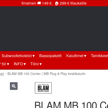
Ilmainen
🚚
149 €,
🏠
299 € tilauksille
Subwooferkotelot
Bassopaketit
Kaiuttimet
Tarvikkee
 50
INFO
Tilini
met
BLAM MB 100 Center | MB Plug & Play keskikaiutin
🔍
BLAM MB 100 Cen