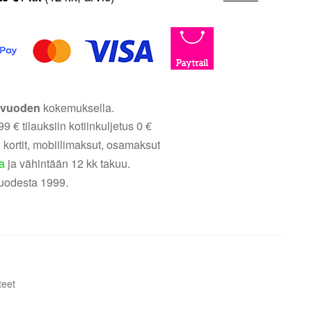
5 vuoden
kokemuksella.
9 € tilauksiin kotiinkuljetus 0 €
 kortit, mobiilimaksut, osamaksut
a
ja vähintään 12 kk takuu.
uodesta 1999.
teet