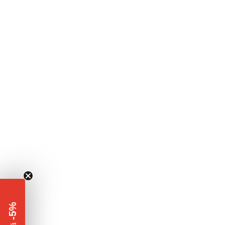
-5%
​