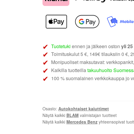
Center
|
MB
Plug
&
Play
keskikaiutin
Tuotetuki
ennen ja jälkeen oston
yli 2
määrä
Toimituskulut 5 €, 149€ tilauksiin 0 €, 29
Monipuoliset maksutavat: verkkopankit,
Kaikilla tuotteilla
takuuhuolto Suomess
100 % suomalainen verkkokauppa jo v
Osasto:
Autokohtaiset kaiuttimet
Näytä kaikki
BLAM
valmistajan tuotteet
Näytä kaikki
Mercedes Benz
yhteensopivat tuot