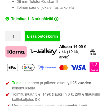
26 mm Tetolon®diskantti
iloinen saundi joka ei rasita korvia
Toimitus 1–3 arkipäivää
i
Hertz
Lisää ostoskoriin
CK165L
|
Alkaen
14,09
€
Lue
6.5"
(12 kk,
/ kk
lisää
arvio)
2-
tie
erillissarja
määrä
Tuotetuki
ennen ja jälkeen oston
yli 25 vuoden
kokemuksella.
Toimituskulut 5 €, 149€ tilauksiin 0 €, 299 € tilauksiin
kotiinkuljetus 0 €
Monipuoliset maksutavat: verkkopankit, kortit,