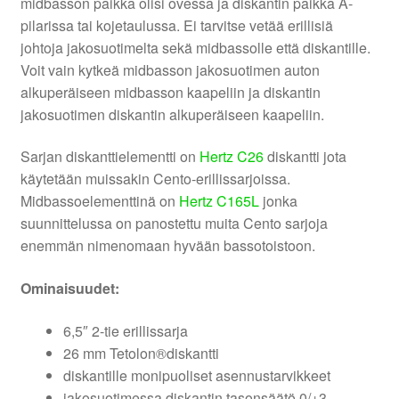
midbasson paikka olisi ovessa ja diskantin paikka A-
pilarissa tai kojetaulussa. Ei tarvitse vetää erillisiä
johtoja jakosuotimelta sekä midbassolle että diskantille.
Voit vain kytkeä midbasson jakosuotimen auton
alkuperäiseen midbasson kaapeliin ja diskantin
jakosuotimen diskantin alkuperäiseen kaapeliin.
Sarjan diskanttielementti on
Hertz C26
diskantti jota
käytetään muissakin Cento-erillissarjoissa.
Midbassoelementtinä on
Hertz C165L
jonka
suunnittelussa on panostettu muita Cento sarjoja
enemmän nimenomaan hyvään bassotoistoon.
Ominaisuudet:
6,5″ 2-tie erillissarja
26 mm Tetolon®diskantti
diskantille monipuoliset asennustarvikkeet
jakosuotimessa diskantin tasonsäätö 0/+3