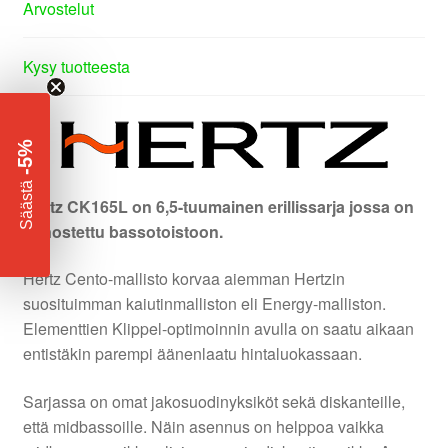
Arvostelut
Kysy tuotteesta
-5%
​
Säästä
Hertz CK165L on 6,5-tuumainen erillissarja jossa on
panostettu bassotoistoon.
Hertz Cento-mallisto korvaa aiemman Hertzin
suosituimman kaiutinmalliston eli Energy-malliston.
Elementtien Klippel-optimoinnin avulla on saatu aikaan
entistäkin parempi äänenlaatu hintaluokassaan.
Sarjassa on omat jakosuodinyksiköt sekä diskanteille,
että midbassoille. Näin asennus on helppoa vaikka