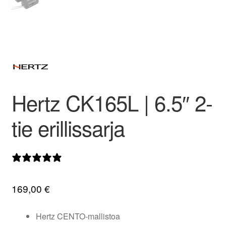
valikko
Hertz CK165L | 6.5″ 2-
tie erillissarja
0 arvostelua
169,00
€
Hertz CENTO-mallistoa