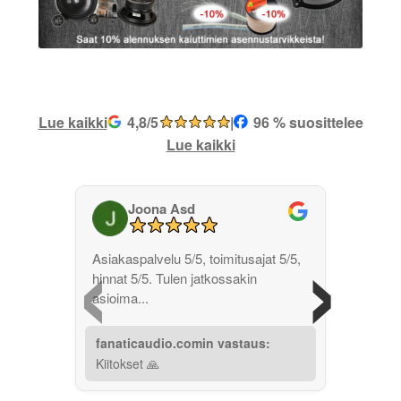
Lue kaikki
4,8/5
|
96 % suosittelee
Lue kaikki
Joona Asd
‹
›
Asiakaspalvelu 5/5, toimitusajat 5/5,
hinnat 5/5. Tulen jatkossakin
asioima...
fanaticaudio.comin vastaus:
Kiitokset 🙏