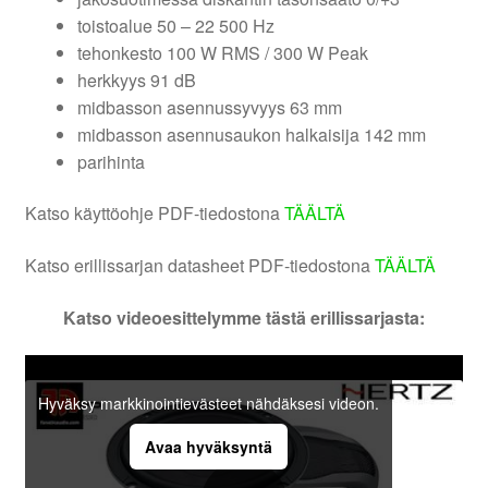
toistoalue 50 – 22 500 Hz
tehonkesto 100 W RMS / 300 W Peak
herkkyys 91 dB
midbasson asennussyvyys 63 mm
midbasson asennusaukon halkaisija 142 mm
parihinta
Katso käyttöohje PDF-tiedostona
TÄÄLTÄ
Katso erillissarjan datasheet PDF-tiedostona
TÄÄLTÄ
Katso videoesittelymme tästä erillissarjasta:
Hyväksy markkinointievästeet nähdäksesi videon.
Avaa hyväksyntä