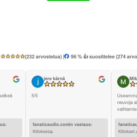
5
(232 arvostelua) |
96 % 👍 suosittelee (274 arvo
jere kärnä
Mik
selkeä
5/5
Useammas
neuvoja a
vaihtamise
aus:
fanaticaudio.comin vastaus:
fanatica
Kiitokset🙏
Kiitokset 