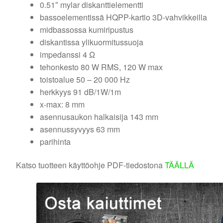
0.51″ mylar diskanttielementti
bassoelementissä HQPP-kartio 3D-vahvikkeilla
midbassossa kumiripustus
diskantissa ylikuormitussuoja
impedanssi 4 Ω
tehonkesto 80 W RMS, 120 W max
toistoalue 50 – 20 000 Hz
herkkyys 91 dB/1W/1m
x-max: 8 mm
asennusaukon halkaisija 143 mm
asennussyvyys 63 mm
parihinta
Katso tuotteen käyttöohje PDF-tiedostona
TÄÄLLÄ