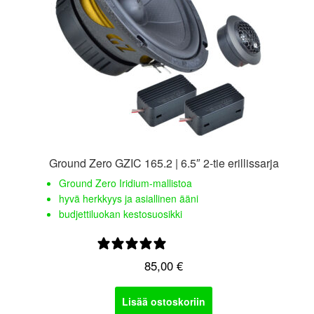
Ground Zero GZIC 165.2 | 6.5″ 2-tie erillissarja
Ground Zero Iridium-mallistoa
hyvä herkkyys ja asiallinen ääni
budjettiluokan kestosuosikki
0 arvostelua
85,00
€
Lisää ostoskoriin