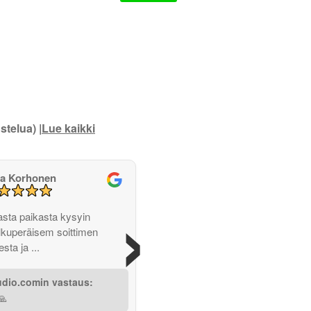
stelua) |
Lue kaikki
a Korhonen
›
ta paikasta kysyin
lkuperäisem soittimen
sta ja ...
udio.comin vastaus:
🙏