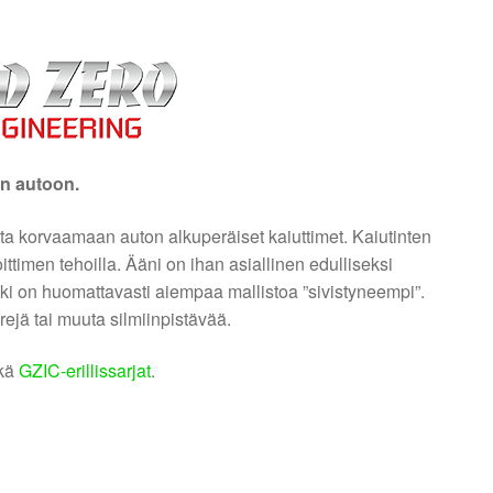
in autoon.
ta korvaamaan auton alkuperäiset kaiuttimet. Kaiutinten
ttimen tehoilla. Ääni on ihan asiallinen edulliseksi
ki on huomattavasti aiempaa mallistoa ”sivistyneempi”.
rejä tai muuta silmiinpistävää.
kä
GZIC-erillissarjat
.