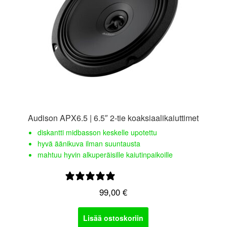
Audison APX6.5 | 6.5″ 2-tie koaksiaalikaiuttimet
diskantti midbasson keskelle upotettu
hyvä äänikuva ilman suuntausta
mahtuu hyvin alkuperäisille kaiutinpaikoille
0 arvostelua
99,00
€
Lisää ostoskoriin