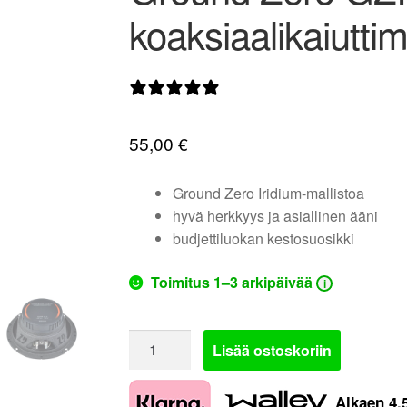
koaksiaalikaiuttim
1 arvostelu
55,00
€
Ground Zero Iridium-mallistoa
hyvä herkkyys ja asiallinen ääni
budjettiluokan kestosuosikki
Toimitus 1–3 arkipäivää
i
Ground
Lisää ostoskoriin
Zero
GZIF
Alkaen
4,