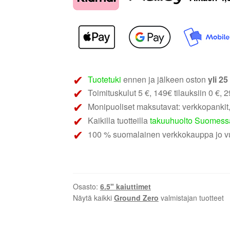
6.5
|
6.5"
2-
tie
koaksiaalikaiuttimet
määrä
Tuotetuki
ennen ja jälkeen oston
yli 2
Toimituskulut 5 €, 149€ tilauksiin 0 €, 29
Monipuoliset maksutavat: verkkopankit,
Kaikilla tuotteilla
takuuhuolto Suomess
100 % suomalainen verkkokauppa jo v
Osasto:
6.5" kaiuttimet
Näytä kaikki
Ground Zero
valmistajan tuotteet