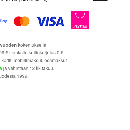
5 vuoden
kokemuksella.
9 € tilauksiin kotiinkuljetus 0 €
 kortit, mobiilimaksut, osamaksut
a
ja vähintään 12 kk takuu.
uodesta 1999.