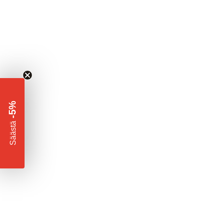
-5%
​
Säästä