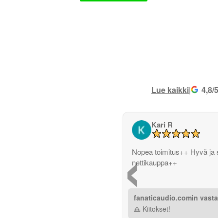
Lue kaikki
|
4,8/
Kari R
‹
Nopea toimitus++ Hyvä ja 
nettikauppa++
fanaticaudio.comin vast
🙏 Kiitokset!