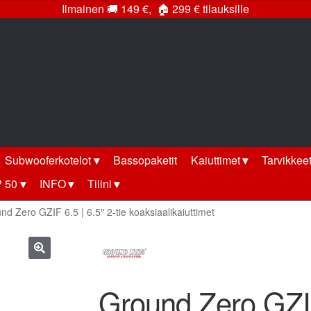
Ilmainen
🚚
149 €,
🏠
299 € tilauksille
Subwooferkotelot
Bassopaketit
Kaiuttimet
Tarvikkee
 50
INFO
Tilini
nd Zero GZIF 6.5 | 6.5″ 2-tie koaksiaalikaiuttimet
🔍
Ground Zero GZIF 