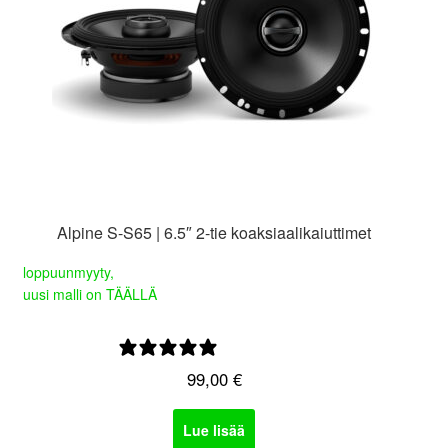
Alpine S-S65 | 6.5″ 2-tie koaksiaalikaiuttimet
loppuunmyyty,
uusi malli on TÄÄLLÄ
0 arvostelua
99,00
€
Lue lisää