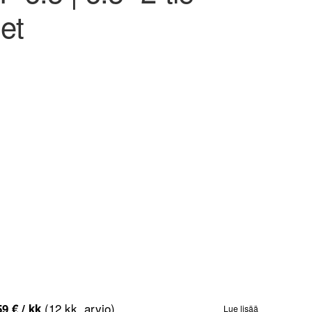
et
(12 kk, arvio)
59
€
/ kk
Lue lisää