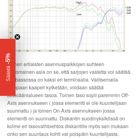
-5%
Toinen erilaisten asennuspaikkojen suhteen
​
Säästä
erinomainen asia on se, että sarjojen vastetta voi säätää.
Midbassossa on kaksi eri terminaalia. Valitsemalla
kumpaan kaapeli kytketään, voidaan säätää
keskiäänialueen tasoa. Toinen taso sopii paremmin Off-
Axis asennukseen ( jossa elementti ei ole kuuntelijaan
suunnattu ) ja toinen On-Axis asennukseen jossa
elementti on suunnattu. Diskantin suodinyksikössä on
kolme eri tasovaihtoehtoa diskantille myös sen mukaan
onko sen suuntaus kohti vai poispäin kuuntelijasta.