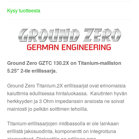
Kysy tuotteesta
Ground Zero GZTC 130.2X on Titanium-malliston
5.25″ 2-tie erillissarja.
Ground Zero Titanium.2X erillissarjat ovat erinomaisia
kaiuttimia edullisessa hintaluokassa. Kaiutinten hyvän
herkkyyden ja 3 Ohm impedanssin ansiosta ne soivat
mainiosti jo pelkän soittimen tehoilla.
Titanium-erillissarjojen midbassolla ei ole lainkaan
erillistä jakosuodinta, komponentti on integroituna
elementissä. Diskantilla on erillinen oma