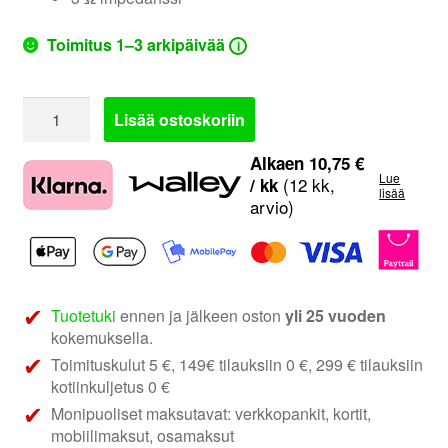
Toimitus 1–3 arkipäivää
i
Ground
Lisää ostoskoriin
Zero
GZTC
Alkaen
10,75
€
Lue
130.2X
(12 kk,
/ kk
lisää
arvio)
|
5.25"
2-
tie
erillissarja
Tuotetuki
ennen ja jälkeen oston
yli 25 vuoden
määrä
kokemuksella.
Toimituskulut 5 €, 149€ tilauksiin 0 €, 299 € tilauksiin
kotiinkuljetus 0 €
Monipuoliset maksutavat: verkkopankit, kortit,
mobiilimaksut, osamaksut