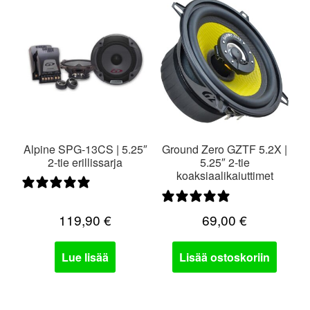
Alpine SPG-13CS | 5.25″
Ground Zero GZTF 5.2X |
2-tie erillissarja
5.25″ 2-tie
koaksiaalikaiuttimet
1 arvostelu
0 arvostelua
119,90
€
69,00
€
Lue lisää
Lisää ostoskoriin