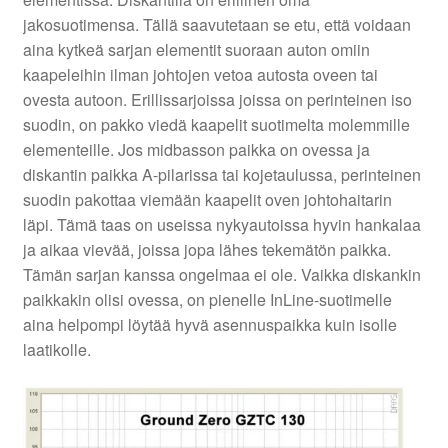
jakosuotimensa. Tällä saavutetaan se etu, että voidaan
aina kytkeä sarjan elementit suoraan auton omiin
kaapeleihin ilman johtojen vetoa autosta oveen tai
ovesta autoon. Erillissarjoissa joissa on perinteinen iso
suodin, on pakko viedä kaapelit suotimelta molemmille
elementeille. Jos midbasson paikka on ovessa ja
diskantin paikka A-pilarissa tai kojetaulussa, perinteinen
suodin pakottaa viemään kaapelit oven johtohaitarin
läpi. Tämä taas on useissa nykyautoissa hyvin hankalaa
ja aikaa vievää, joissa jopa lähes tekemätön paikka.
Tämän sarjan kanssa ongelmaa ei ole. Vaikka diskankin
paikkakin olisi ovessa, on pienelle InLine-suotimelle
aina helpompi löytää hyvä asennuspaikka kuin isolle
laatikolle.