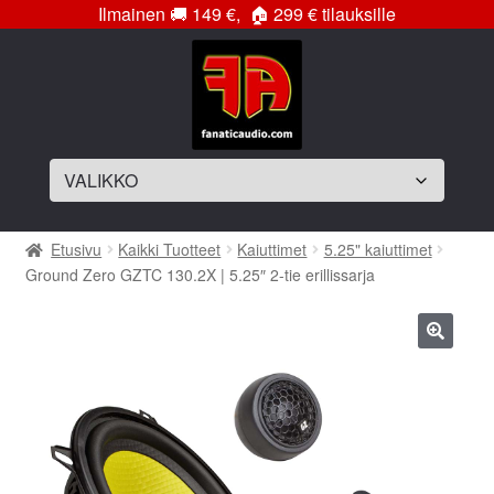
Ilmainen
🚚
149 €,
🏠
299 € tilauksille
Siirry
Siirry
navigointiin
sisältöön
Laajenna
Soittimet
Etusivu
Kaikki Tuotteet
Kaiuttimet
5.25" kaiuttimet
alemman
Ground Zero GZTC 130.2X | 5.25″ 2-tie erillissarja
tason
Laajenna
Vahvistimet
valikko
alemman
tason
Laajenna
Subwooferelementit
🔍
valikko
alemman
tason
Laajenna
Subwooferkotelot
valikko
alemman
tason
Bassopaketit
valikko