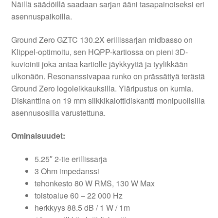
Näillä säädöillä saadaan sarjan ääni tasapainoiseksi eri
asennuspaikoilla.
Ground Zero GZTC 130.2X erillissarjan midbasso on
Klippel-optimoitu, sen HQPP-kartiossa on pieni 3D-
kuviointi joka antaa kartiolle jäykkyyttä ja tyylikkään
ulkonäön. Resonanssivapaa runko on prässättyä terästä
Ground Zero logoleikkauksilla. Yläripustus on kumia.
Diskanttina on 19 mm silkkikalottidiskantti monipuolisilla
asennusosilla varustettuna.
Ominaisuudet:
5.25″ 2-tie erillissarja
3 Ohm impedanssi
tehonkesto 80 W RMS, 130 W Max
toistoalue 60 – 22 000 Hz
herkkyys 88.5 dB / 1 W / 1m