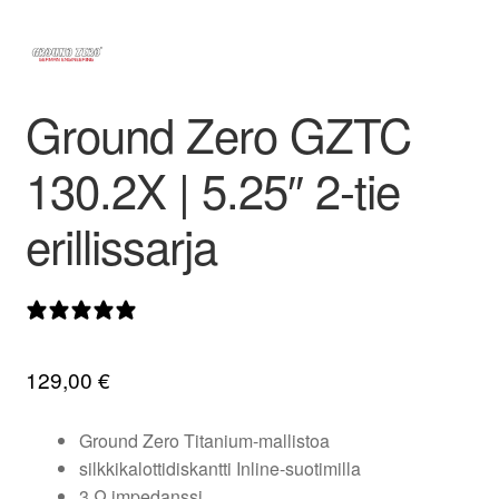
valikko
Ground Zero GZTC
130.2X | 5.25″ 2-tie
erillissarja
1 arvostelu
129,00
€
Ground Zero Titanium-mallistoa
silkkikalottidiskantti Inline-suotimilla
3 Ω impedanssi