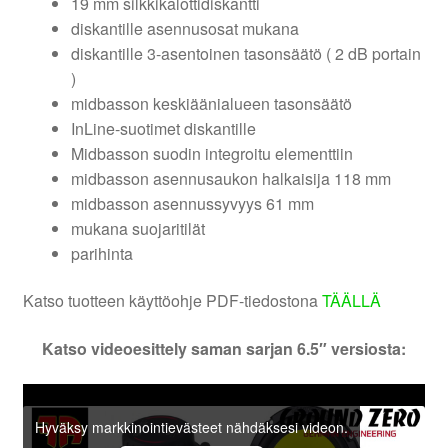
19 mm silkkikalottidiskantti
diskantille asennusosat mukana
diskantille 3-asentoinen tasonsäätö ( 2 dB portain
)
midbasson keskiäänialueen tasonsäätö
InLine-suotimet diskantille
Midbasson suodin integroitu elementtiin
midbasson asennusaukon halkaisija 118 mm
midbasson asennussyvyys 61 mm
mukana suojaritilät
parihinta
Katso tuotteen käyttöohje PDF-tiedostona
TÄÄLLÄ
Katso videoesittely saman sarjan 6.5″ versiosta:
Hyväksy markkinointievästeet nähdäksesi videon.