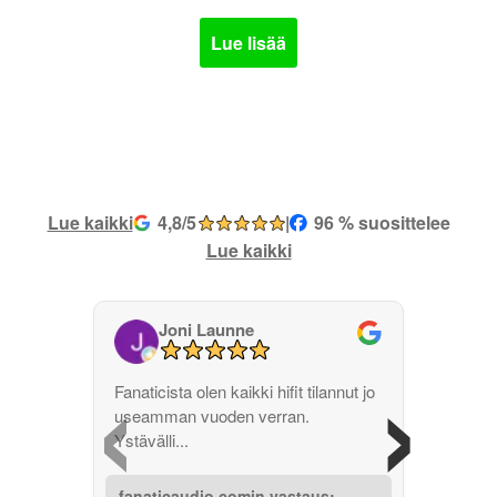
Lue lisää
Lue kaikki
4,8/5
|
96 % suosittelee
Lue kaikki
Joni Launne
‹
›
Fanaticista olen kaikki hifit tilannut jo
useamman vuoden verran.
Ystävälli...
fanaticaudio.comin vastaus: