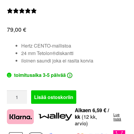
valikko
0 arvostelua
79,00
€
Hertz CENTO-mallistoa
24 mm Tetolon®diskantti
iloinen saundi joka ei rasita korvia
toimitusaika 3-5 päivää
i
Hertz
Lisää ostoskoriin
CX100
|
Alkaen
6,59
€
/
Lue
4"
(12 kk,
kk
lisää
arvio)
2-
tie