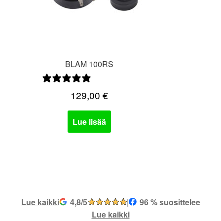
BLAM 100RS
0 arvostelua
129,00
€
Lue lisää
Lue kaikki
4,8/5
|
96 % suosittelee
Lue kaikki