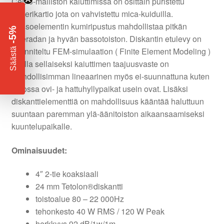
Cento-malliston kaiuttimissa on osittain puristettu
paperikartio jota on vahvistettu mica-kuiduilla.
Bassoelementin kumiripustus mahdollistaa pitkän
-5%
liikeradan ja hyvän bassotoiston. Diskantin etulevy on
​
suunniteltu FEM-simulaation ( Finite Element Modeling )
Säästä
avulla sellaiseksi kaiuttimen taajuusvaste on
mahdollisimman lineaarinen myös ei-suunnattuna kuten
autossa ovi- ja hattuhyllypaikat usein ovat. Lisäksi
diskanttielementtiä on mahdollisuus kääntää haluttuun
suuntaan paremman ylä-äänitoiston aikaansaamiseksi
kuuntelupaikalle.
Ominaisuudet:
4″ 2-tie koaksiaali
24 mm Tetolon®diskantti
toistoalue 80 – 22 000Hz
tehonkesto 40 W RMS / 120 W Peak
herkkyys 92 dB/1w/1m