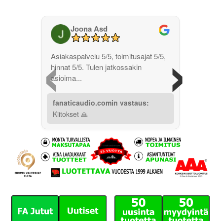
Joona Asd
‹
›
Asiakaspalvelu 5/5, toimitusajat 5/5,
hinnat 5/5. Tulen jatkossakin
asioima...
fanaticaudio.comin vastaus:
Kiitokset 🙏