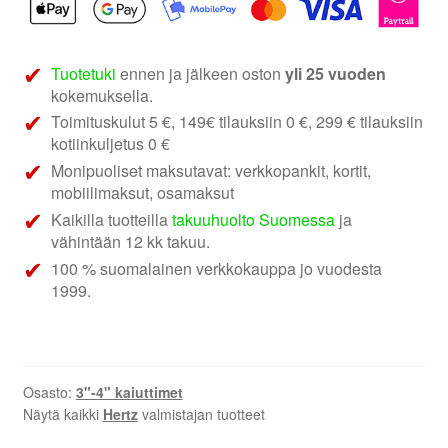
koaksiaalikaiuttimet
määrä
Tuotetuki
ennen ja jälkeen oston
yli 25 vuoden
kokemuksella.
Toimituskulut 5 €, 149€ tilauksiin 0 €, 299 € tilauksiin
kotiinkuljetus 0 €
Monipuoliset maksutavat: verkkopankit, kortit,
mobiilimaksut, osamaksut
Kaikilla tuotteilla
takuuhuolto Suomessa
ja
vähintään 12 kk takuu.
100 % suomalainen verkkokauppa jo vuodesta
1999.
Osasto:
3"-4" kaiuttimet
Näytä kaikki
Hertz
valmistajan tuotteet