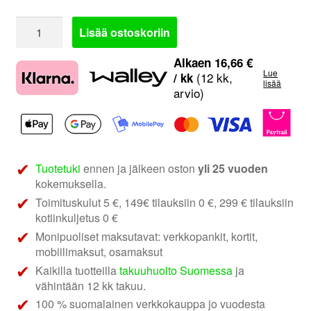
Soittimen
Lisää ostoskoriin
Asennussarja
AH-
Alkaen
16,66
€
Lue
KIT-
(12 kk,
/ kk
lisää
arvio)
VW03
|
VW
useat
mallit
Tuotetuki
ennen ja jälkeen oston
yli 25 vuoden
määrä
kokemuksella.
Toimituskulut 5 €, 149€ tilauksiin 0 €, 299 € tilauksiin
kotiinkuljetus 0 €
Monipuoliset maksutavat: verkkopankit, kortit,
mobiilimaksut, osamaksut
Kaikilla tuotteilla
takuuhuolto Suomessa
ja
vähintään 12 kk takuu.
100 % suomalainen verkkokauppa jo vuodesta