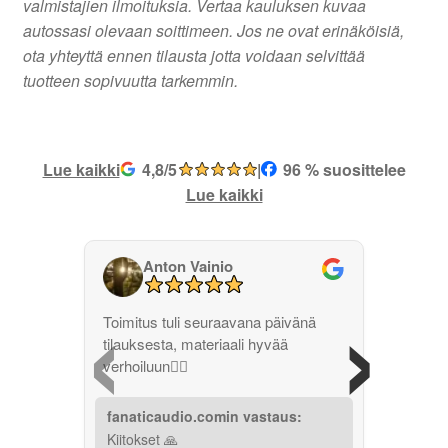
valmistajien ilmoituksia. Vertaa kauluksen kuvaa
autossasi olevaan soittimeen. Jos ne ovat erinäköisiä,
ota yhteyttä ennen tilausta jotta voidaan selvittää
tuotteen sopivuutta tarkemmin.
Lue kaikki
4,8/5
|
96 % suosittelee
Lue kaikki
Anton Vainio
‹
›
Toimitus tuli seuraavana päivänä
tilauksesta, materiaali hyvää
verhoiluun👌🏽
fanaticaudio.comin vastaus:
Kiitokset 🙏