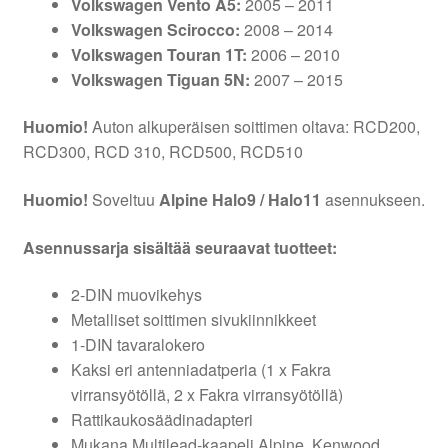
Volkswagen Vento A5:
2005 – 2011
Volkswagen Scirocco:
2008 – 2014
Volkswagen Touran 1T:
2006 – 2010
Volkswagen Tiguan 5N:
2007 – 2015
Huomio!
Auton alkuperäisen soittimen oltava: RCD200,
RCD300, RCD 310, RCD500, RCD510
Huomio!
Soveltuu
Alpine Halo9 / Halo11
asennukseen.
Asennussarja sisältää seuraavat tuotteet:
2-DIN muovikehys
Metalliset soittimen sivukiinnikkeet
1-DIN tavaralokero
Kaksi eri antenniadatperia (1 x Fakra
virransyötöllä, 2 x Fakra virransyötöllä)
Rattikaukosäädinadapteri
Mukana Multilead-kaapeli Alpine, Kenwood,