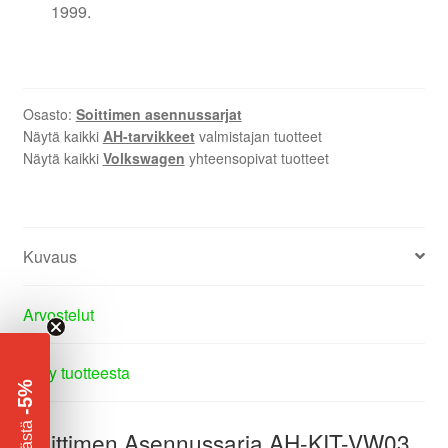
1999.
Osasto:
Soittimen asennussarjat
Näytä kaikki
AH-tarvikkeet
valmistajan tuotteet
Näytä kaikki
Volkswagen
yhteensopivat tuotteet
Kuvaus
Arvostelut
Kysy tuotteesta
-5%
​
Säästä
Soittimen Asennussarja AH-KIT-VW03