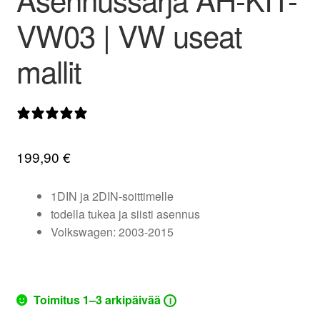
valikko
VW03 | VW useat
mallit
0 arvostelua
199,90
€
1DIN ja 2DIN-soittimelle
todella tukea ja siisti asennus
Volkswagen: 2003-2015
Toimitus 1–3 arkipäivää
i