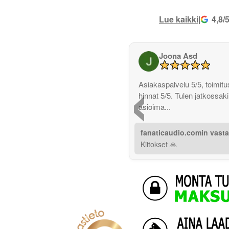
Lue kaikki
|
4,8/
Joona Asd
‹
Asiakaspalvelu 5/5, toimitus
hinnat 5/5. Tulen jatkossak
asioima...
fanaticaudio.comin vast
Kiitokset 🙏