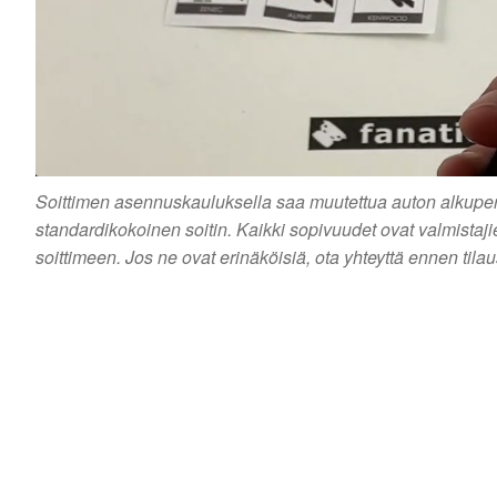
Soittimen asennuskauluksella saa muutettua auton alkuperäi
standardikokoinen soitin. Kaikki sopivuudet ovat valmistaj
soittimeen. Jos ne ovat erinäköisiä, ota yhteyttä ennen tila