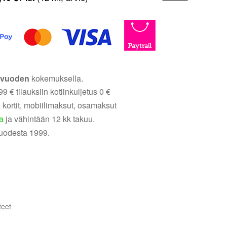
5 vuoden
kokemuksella.
9 € tilauksiin kotiinkuljetus 0 €
 kortit, mobiilimaksut, osamaksut
a
ja vähintään 12 kk takuu.
uodesta 1999.
teet