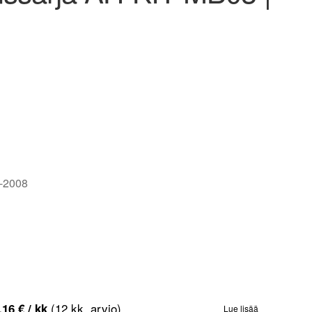
-2008
(12 kk, arvio)
,16
€
/ kk
Lue lisää