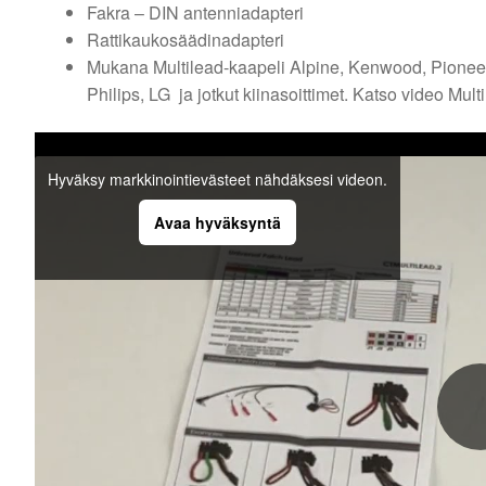
Fakra – DIN antenniadapteri
Rattikaukosäädinadapteri
Mukana Multilead-kaapeli Alpine, Kenwood, Pioneer
Philips, LG ja jotkut kiinasoittimet. Katso video Mult
Hyväksy markkinointievästeet nähdäksesi videon.
Avaa hyväksyntä