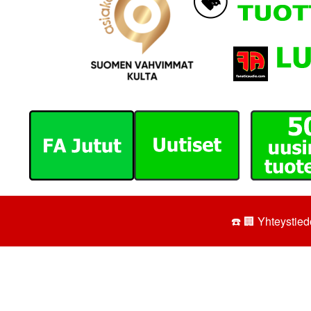
☎️ 🏢
Yhteystiedo