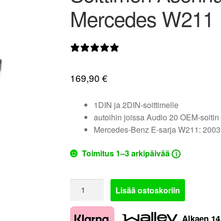
Mercedes W211
0 arvostelua
169,90
€
1DIN ja 2DIN-soittimelle
autoihin joissa Audio 20 OEM-soitin
Mercedes-Benz E-sarja W211: 2003
Toimitus 1–3 arkipäivää
i
Soittimen
Lisää ostoskoriin
Asennussarja
AH-
Alkaen
14