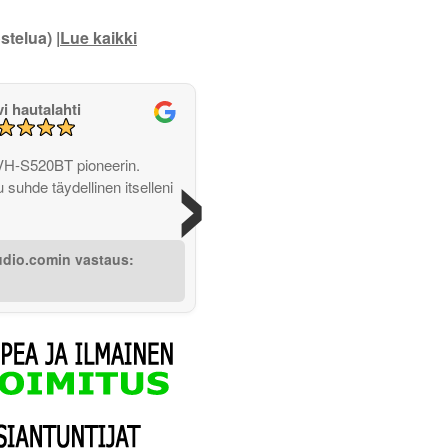
stelua) |
Lue kaikki
vi hautalahti
›
VH-S520BT pioneerin.
u suhde täydellinen itselleni
udio.comin vastaus: