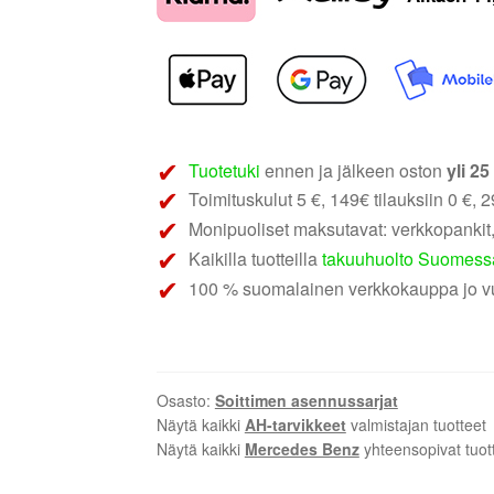
KIT-
MB03
|
Mercedes
W211
määrä
Tuotetuki
ennen ja jälkeen oston
yli 2
Toimituskulut 5 €, 149€ tilauksiin 0 €, 29
Monipuoliset maksutavat: verkkopankit,
Kaikilla tuotteilla
takuuhuolto Suomess
100 % suomalainen verkkokauppa jo v
Osasto:
Soittimen asennussarjat
Näytä kaikki
AH-tarvikkeet
valmistajan tuotteet
Näytä kaikki
Mercedes Benz
yhteensopivat tuot