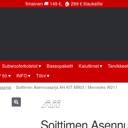
Ilmainen
🚚
149 €,
🏠
299 € tilauksille
Subwooferkotelot
Bassopaketit
Kaiuttimet
Tarvikkee
 50
INFO
Tilini
ssarjat
Soittimen Asennussarja AH-KIT-MB03 | Mercedes W211
🔍
Soittimen Asenn