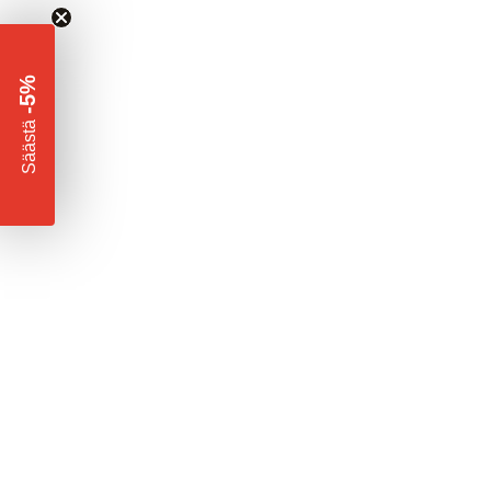
-5%
​
Säästä