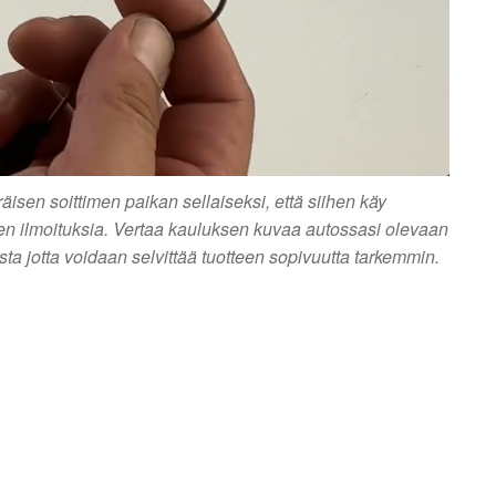
sen soittimen paikan sellaiseksi, että siihen käy
ien ilmoituksia. Vertaa kauluksen kuvaa autossasi olevaan
usta jotta voidaan selvittää tuotteen sopivuutta tarkemmin.