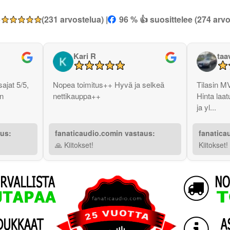
5
(231 arvostelua) |
96 % 👍 suosittelee (274 arvo
Kari R
taa
ajat 5/5,
Nopea toimitus++ Hyvä ja selkeä
Tilasin M
in
nettikauppa++
Hinta laat
ja yl...
aus:
fanaticaudio.comin vastaus:
fanatica
🙏 Kiitokset!
Kiitokset!