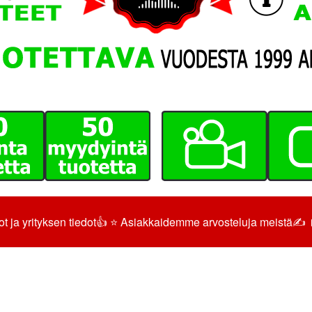
t ja yrityksen tiedot
👍 ⭐ Asiakkaidemme arvosteluja meistä
✍️ 