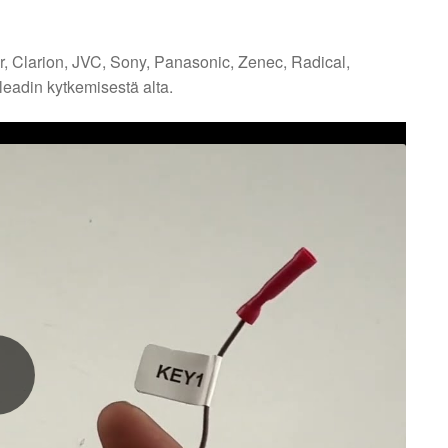
, Clarion, JVC, Sony, Panasonic, Zenec, Radical,
ileadin kytkemisestä alta.