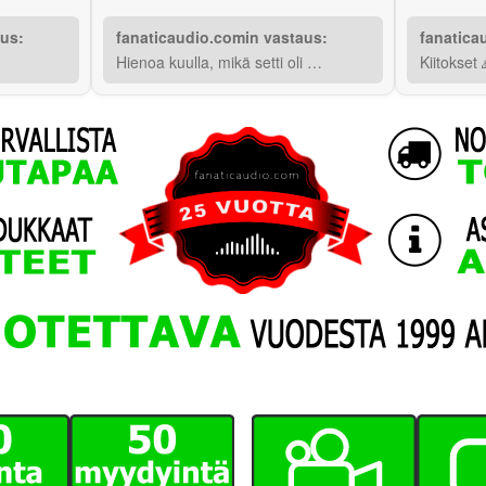
aus:
fanaticaudio.comin vastaus:
fanatica
Hienoa kuulla, mikä setti oli …
Kiitokset 