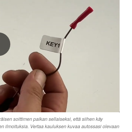
sen soittimen paikan sellaiseksi, että siihen käy
ien ilmoituksia. Vertaa kauluksen kuvaa autossasi olevaan