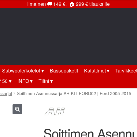
Ilmainen
🚚
149 €,
🏠
299 € tilauksille
Subwooferkotelot
Bassopaketit
Kaiuttimet
Tarvikkee
 50
INFO
Tilini
ssarjat
Soittimen Asennussarja AH-KIT-FORD02 | Ford 2005-2015
🔍
Soittimen Asennu