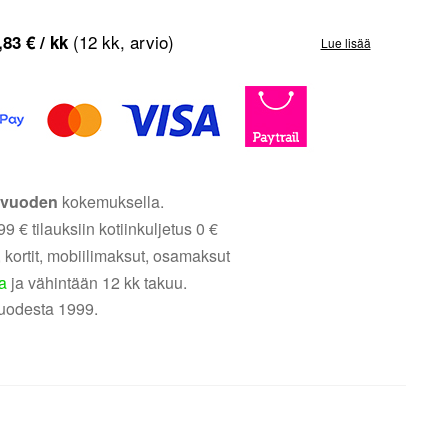
(12 kk, arvio)
,83
€
/ kk
Lue lisää
5 vuoden
kokemuksella.
9 € tilauksiin kotiinkuljetus 0 €
 kortit, mobiilimaksut, osamaksut
a
ja vähintään 12 kk takuu.
uodesta 1999.