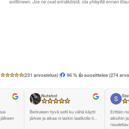
soittimeen. Jos ne ovat erinäköisiä, ota yhteyttä ennen tila
5
(231 arvostelua) |
96 % 👍 suosittelee (274 arvo
Nutshot
Ste
sai
Berkuleen hyvä setti ku vähä käytti
Erittäin n
 jälkeen
järkee ja aikaa ni laskin laatikolle ti...
aikoihin 
noudettav.