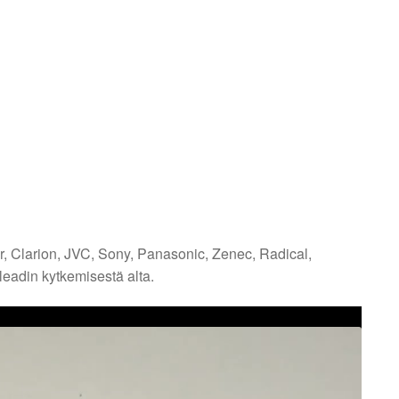
, Clarion, JVC, Sony, Panasonic, Zenec, Radical,
ileadin kytkemisestä alta.