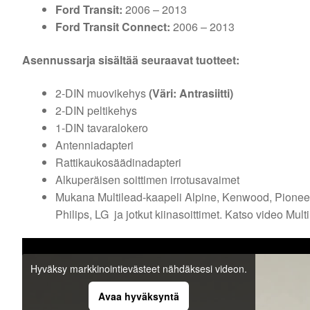
Ford Transit:
2006 – 2013
Ford Transit Connect:
2006 – 2013
Asennussarja sisältää seuraavat tuotteet:
2-DIN muovikehys
(Väri: Antrasiitti)
2-DIN peltikehys
1-DIN tavaralokero
Antenniadapteri
Rattikaukosäädinadapteri
Alkuperäisen soittimen irrotusavaimet
Mukana Multilead-kaapeli Alpine, Kenwood, Pioneer
Philips, LG ja jotkut kiinasoittimet. Katso video Mult
Hyväksy markkinointievästeet nähdäksesi videon.
Avaa hyväksyntä