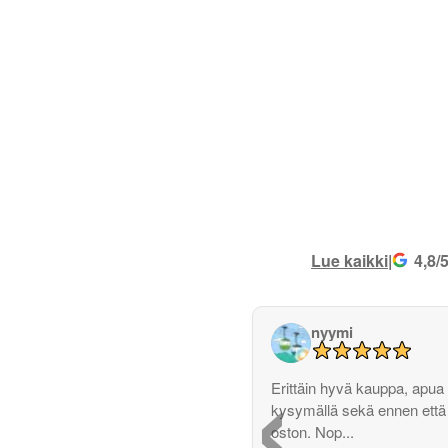
Lue kaikki
|
4,8/
nyymi
‹
Erittäin hyvä kauppa, apua 
kysymällä sekä ennen että
oston. Nop...