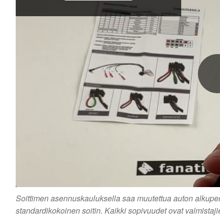
Soittimen asennuskauluksella saa muutettua auton alkuperäi
standardikokoinen soitin. Kaikki sopivuudet ovat valmistaj