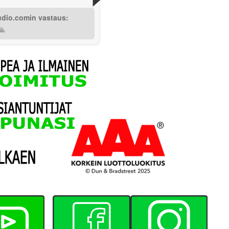
udio.comin vastaus:
🙏