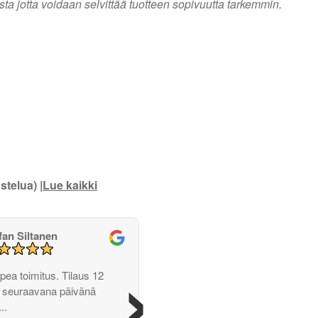
usta jotta voidaan selvittää tuotteen sopivuutta tarkemmin.
stelua) |
Lue kaikki
fan Siltanen
›
opea toimitus. Tilaus 12
ja seuraavana päivänä
..