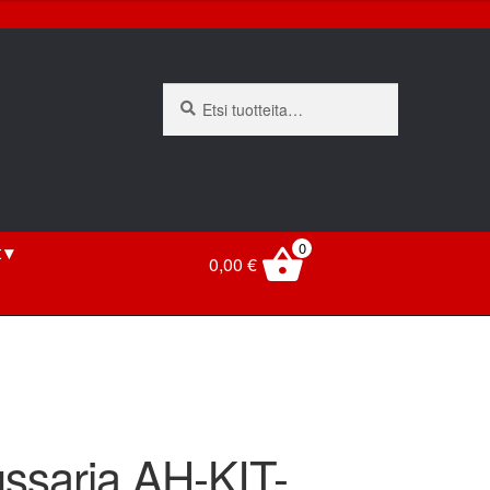
Etsi:
Haku
0
t
0,00
€
ssarja AH-KIT-