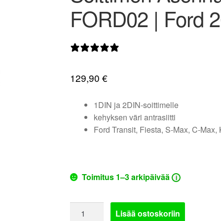
FORD02 | Ford 
0 arvostelua
129,90
€
1DIN ja 2DIN-soittimelle
kehyksen väri antrasiitti
Ford Transit, Fiesta, S-Max, C-Max,
Toimitus 1–3 arkipäivää
i
Soittimen
Lisää ostoskoriin
Asennussarja