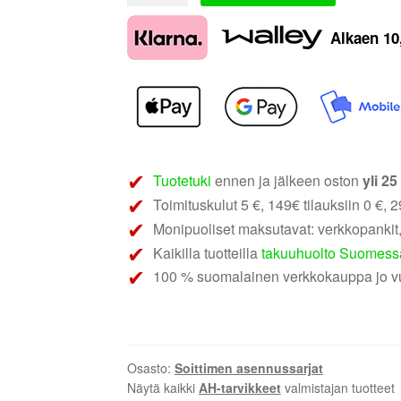
AH-
Alkaen
10
KIT-
FORD02
|
Ford
2005-
2015
määrä
Tuotetuki
ennen ja jälkeen oston
yli 2
Toimituskulut 5 €, 149€ tilauksiin 0 €, 29
Monipuoliset maksutavat: verkkopankit,
Kaikilla tuotteilla
takuuhuolto Suomess
100 % suomalainen verkkokauppa jo v
Osasto:
Soittimen asennussarjat
Näytä kaikki
AH-tarvikkeet
valmistajan tuotteet