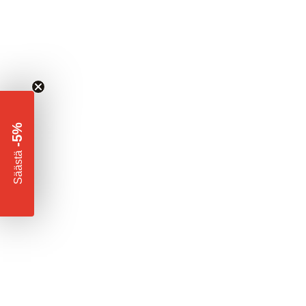
-5%
​
Säästä