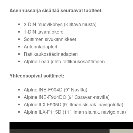
Asennussarja sisältää seuraavat tuotteet:
2-DIN muovikehys (Kiiltävä musta)
1-DIN tavaralokero
Soittimen sivukiinnikkeet
Antenniadapteri
Rattikaukosäädinadapteri
Alpine Lead-johto rattikaukosäätimeen
Yhteensopivat soittimet:
Alpine INE-F904D (9″ Navilla)
Alpine INE-F904DC (9″ Caravan-navilla)
Alpine ILX-F905D (9″ ilman sis.rak. navigointia)
Alpine ILX-F115D (11″ ilman sis.rak. navigointia)