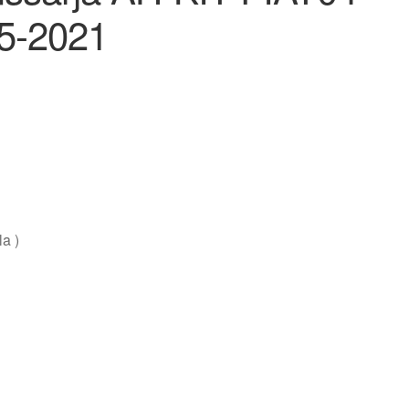
15-2021
a )