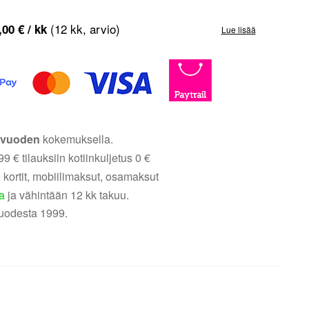
(12 kk, arvio)
,00
€
/ kk
Lue lisää
5 vuoden
kokemuksella.
9 € tilauksiin kotiinkuljetus 0 €
 kortit, mobiilimaksut, osamaksut
a
ja vähintään 12 kk takuu.
uodesta 1999.