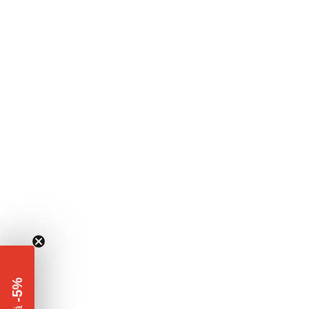
-5%
​