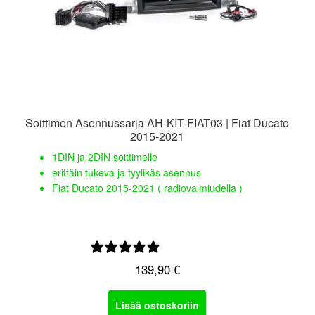
Soittimen Asennussarja AH-KIT-FIAT03 | Fiat Ducato
2015-2021
1DIN ja 2DIN soittimelle
erittäin tukeva ja tyylikäs asennus
Fiat Ducato 2015-2021 ( radiovalmiudella )
0 arvostelua
139,90
€
Lisää ostoskoriin