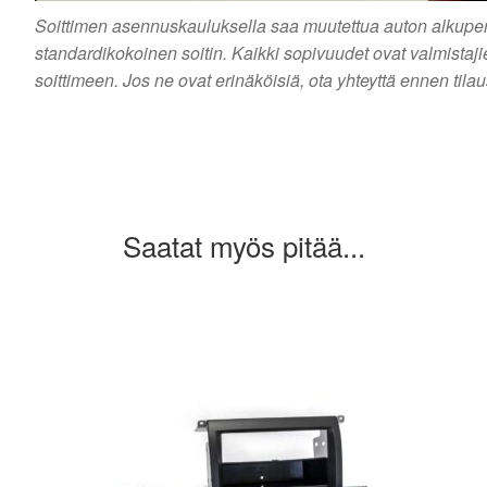
Soittimen asennuskauluksella saa muutettua auton alkuperäi
standardikokoinen soitin. Kaikki sopivuudet ovat valmistaj
soittimeen. Jos ne ovat erinäköisiä, ota yhteyttä ennen tila
Saatat myös pitää...