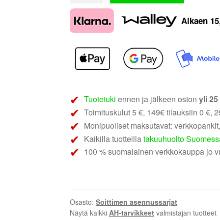
AH-
Alkaen
15
KIT-
FIAT04
|
Fiat
Ducato
2015-
2021
Tuotetuki
ennen ja jälkeen oston
yli 2
määrä
Toimituskulut 5 €, 149€ tilauksiin 0 €, 29
Monipuoliset maksutavat: verkkopankit,
Kaikilla tuotteilla
takuuhuolto Suomess
100 % suomalainen verkkokauppa jo v
Osasto:
Soittimen asennussarjat
Näytä kaikki
AH-tarvikkeet
valmistajan tuotteet