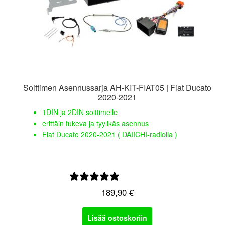
Soittimen Asennussarja AH-KIT-FIAT05 | Fiat Ducato
2020-2021
1DIN ja 2DIN soittimelle
erittäin tukeva ja tyylikäs asennus
Fiat Ducato 2020-2021 ( DAIICHI-radiolla )
0 arvostelua
189,90
€
Lisää ostoskoriin