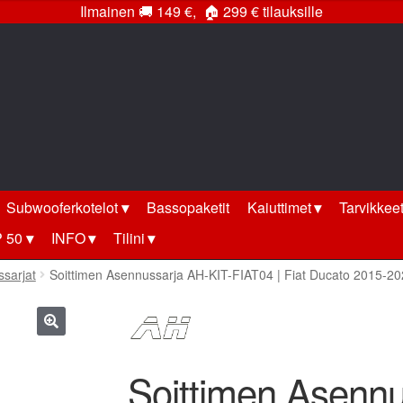
Ilmainen
🚚
149 €,
🏠
299 € tilauksille
Subwooferkotelot
Bassopaketit
Kaiuttimet
Tarvikkee
 50
INFO
Tilini
ssarjat
Soittimen Asennussarja AH-KIT-FIAT04 | Fiat Ducato 2015-2
🔍
Soittimen Asenn