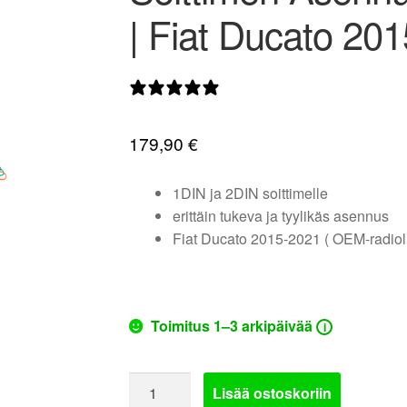
| Fiat Ducato 20
0 arvostelua
179,90
€
1DIN ja 2DIN soittimelle
erittäin tukeva ja tyylikäs asennus
Fiat Ducato 2015-2021 ( OEM-radioll
Toimitus 1–3 arkipäivää
i
Soittimen
Lisää ostoskoriin
Asennussarja