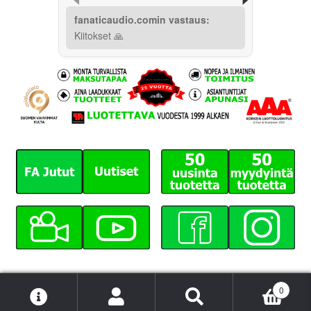
fanaticaudio.comin vastaus:
Kiitokset 🙏
0
Etsi:
Haku