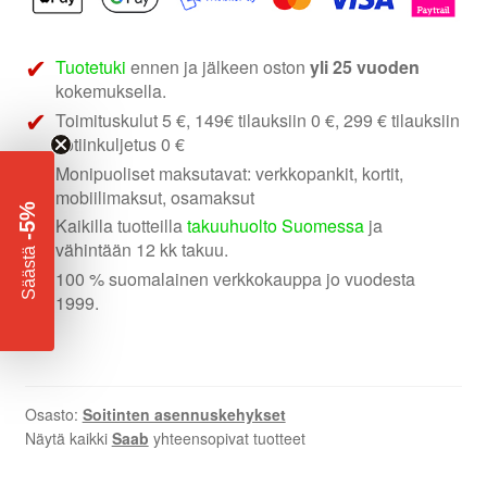
soittimen
asennuskehys
määrä
Tuotetuki
ennen ja jälkeen oston
yli 25 vuoden
kokemuksella.
Toimituskulut 5 €, 149€ tilauksiin 0 €, 299 € tilauksiin
kotiinkuljetus 0 €
Monipuoliset maksutavat: verkkopankit, kortit,
mobiilimaksut, osamaksut
-5%
Kaikilla tuotteilla
takuuhuolto Suomessa
ja
vähintään 12 kk takuu.
​
Säästä
100 % suomalainen verkkokauppa jo vuodesta
1999.
Osasto:
Soitinten asennuskehykset
Näytä kaikki
Saab
yhteensopivat tuotteet