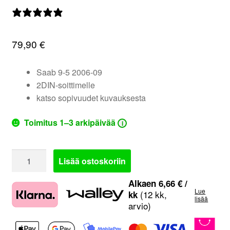
valikko
0 arvostelua
79,90
€
Saab 9-5 2006-09
2DIN-soittimelle
katso sopivuudet kuvauksesta
Toimitus 1–3 arkipäivää
i
381270-
Lisää ostoskoriin
02
|
Alkaen
6,66
€
/
Lue
Saab
(12 kk,
kk
lisää
arvio)
9-
5