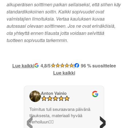
alkuperäisen soittimen paikan sellaiseksi, että siihen käy
standardikokoinen soitin. Kaikki sopivuudet ovat
valmistajien ilmoituksia. Vertaa kauluksen kuvaa
autossasi olevaan soittimeen. Jos ne ovat erinäköisiä,
ota yhteyttä ennen tilausta jotta voidaan selvittää
tuotteen sopivuutta tarkemmin.
Lue kaikki
4,8/5
|
96 % suosittelee
Lue kaikki
Anton Vainio
‹
›
Toimitus tuli seuraavana päivänä
tilauksesta, materiaali hyvää
verhoiluun👌🏽