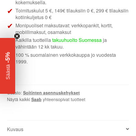
3
kokemuksella.
soittimen
Toimituskulut 5 €, 149€ tilauksiin 0 €, 299 € tilauksiin
asennuskaulus
kotiinkuljetus 0 €
määrä
Monipuoliset maksutavat: verkkopankit, kortit,
mobiilimaksut, osamaksut
Kaikilla tuotteilla
takuuhuolto Suomessa
ja
vähintään 12 kk takuu.
100 % suomalainen verkkokauppa jo vuodesta
-5%
1999.
​
Säästä
Osasto:
Soitinten asennuskehykset
Näytä kaikki
Saab
yhteensopivat tuotteet
Kuvaus