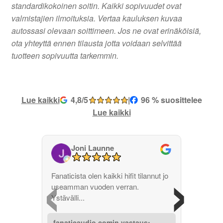
standardikokoinen soitin. Kaikki sopivuudet ovat
valmistajien ilmoituksia. Vertaa kauluksen kuvaa
autossasi olevaan soittimeen. Jos ne ovat erinäköisiä,
ota yhteyttä ennen tilausta jotta voidaan selvittää
tuotteen sopivuutta tarkemmin.
Lue kaikki
4,8/5
|
96 % suosittelee
Lue kaikki
Joni Launne
‹
›
Fanaticista olen kaikki hifit tilannut jo
useamman vuoden verran.
Ystävälli...
fanaticaudio.comin vastaus: