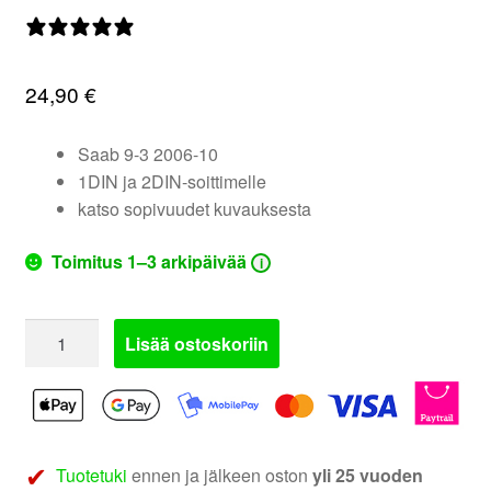
valikko
0 arvostelua
24,90
€
Saab 9-3 2006-10
1DIN ja 2DIN-soittimelle
katso sopivuudet kuvauksesta
Toimitus 1–3 arkipäivää
i
AH-
Lisää ostoskoriin
2DIN-
SAAB1
|
Saab
9-
Tuotetuki
ennen ja jälkeen oston
yli 25 vuoden