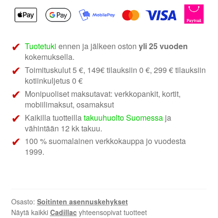
GM
USA
soittimen
asennuskehys
Tuotetuki
ennen ja jälkeen oston
yli 25 vuoden
määrä
kokemuksella.
Toimituskulut 5 €, 149€ tilauksiin 0 €, 299 € tilauksiin
kotiinkuljetus 0 €
Monipuoliset maksutavat: verkkopankit, kortit,
mobiilimaksut, osamaksut
Kaikilla tuotteilla
takuuhuolto Suomessa
ja
vähintään 12 kk takuu.
100 % suomalainen verkkokauppa jo vuodesta
1999.
Osasto:
Soitinten asennuskehykset
Näytä kaikki
Cadillac
yhteensopivat tuotteet