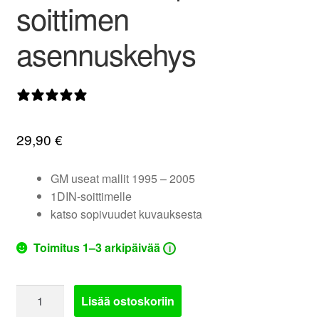
soittimen
valikko
asennuskehys
0 arvostelua
29,90
€
GM useat mallit 1995 – 2005
1DIN-soittimelle
katso sopivuudet kuvauksesta
Toimitus 1–3 arkipäivää
i
BKGMK345
Lisää ostoskoriin
|