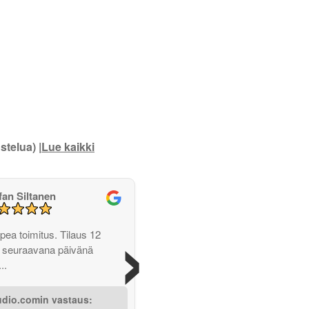
stelua) |
Lue kaikki
fan Siltanen
›
opea toimitus. Tilaus 12
ja seuraavana päivänä
..
udio.comin vastaus: