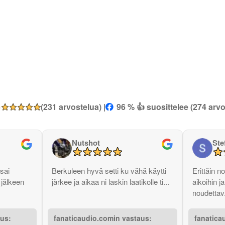
5
(231 arvostelua) |
96 % 👍 suosittelee (274 arvo
Nutshot
Ste
sai
Berkuleen hyvä setti ku vähä käytti
Erittäin n
 jälkeen
järkee ja aikaa ni laskin laatikolle ti...
aikoihin 
noudettav.
aus:
fanaticaudio.comin vastaus:
fanatica