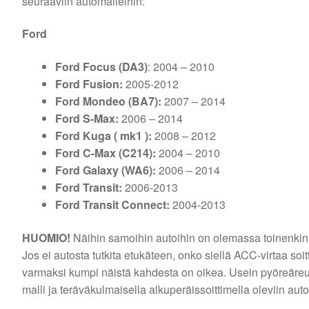
seuraaviin automalleihin:
Ford
Ford Focus (DA3)
: 2004 – 2010
Ford Fusion:
2005-2012
Ford Mondeo (BA7):
2007 – 2014
Ford S-Max:
2006 – 2014
Ford Kuga ( mk1 ):
2008 – 2012
Ford C-Max (C214):
2004 – 2010
Ford Galaxy (WA6):
2006 – 2014
Ford Transit:
2006-2013
Ford Transit Connect:
2004-2013
HUOMIO!
Näihin samoihin autoihin on olemassa toinenkin
Jos ei autosta tutkita etukäteen, onko siellä ACC-virtaa so
varmaksi kumpi näistä kahdesta on oikea. Usein pyöreäreun
malli ja teräväkulmaisella alkuperäissoittimella oleviin aut