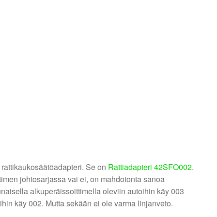
 rattikaukosäätöadapteri. Se on
Rattiadapteri 42SFO002
.
ittimen johtosarjassa vai ei, on mahdotonta sanoa
aisella alkuperäissoittimella oleviin autoihin käy 003
oihin käy 002. Mutta sekään ei ole varma linjanveto.