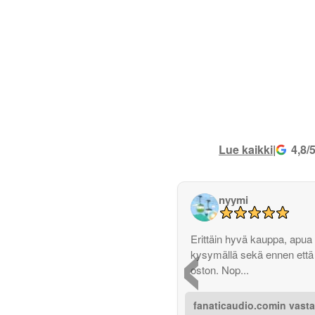
Lue kaikki
|
4,8/
nyymi
‹
Erittäin hyvä kauppa, apua 
kysymällä sekä ennen että
oston. Nop...
fanaticaudio.comin vast