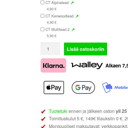
↗
CT Alpinelead
4,90
€
↗
CT Kenwoodlead
4,90
€
↗
CT Multilead.2
5,90
€
Connects2
Lisää ostoskoriin
CTSFO003.2
|
Alkaen
7,
Ford
rattiadapteri
määrä
Tuotetuki
ennen ja jälkeen oston
yli 2
Toimituskulut 5 €, 149€ tilauksiin 0 €, 29
Monipuoliset maksutavat: verkkopankit,