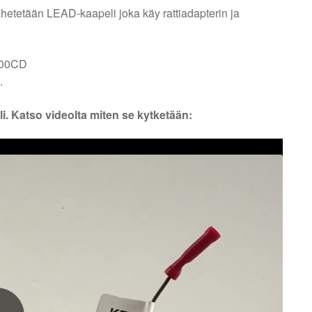
ähetetään LEAD-kaapeli joka käy rattiadapterin ja
6000CD
.
i. Katso videolta miten se kytketään: