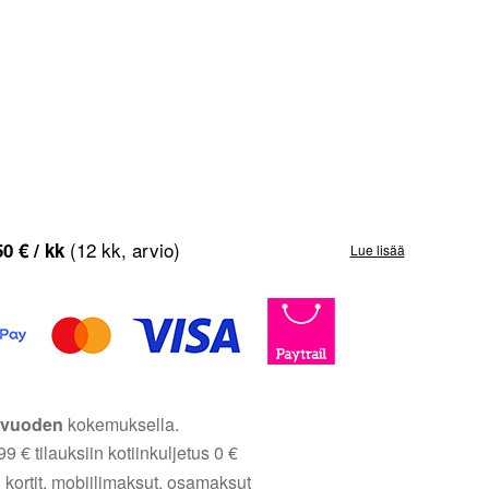
(12 kk, arvio)
50
€
/ kk
Lue lisää
5 vuoden
kokemuksella.
9 € tilauksiin kotiinkuljetus 0 €
 kortit, mobiilimaksut, osamaksut