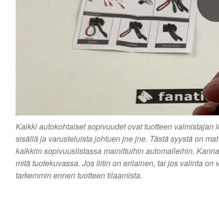
Kaikki autokohtaiset sopivuudet ovat tuotteen valmistajan 
sisällä ja varusteluista johtuen jne jne. Tästä syystä on m
kaikkiin sopivuuslistassa mainittuihin automalleihin. Kanna
mitä tuotekuvassa. Jos liitin on erilainen, tai jos valinta
tarkemmin ennen tuotteen tilaamista.