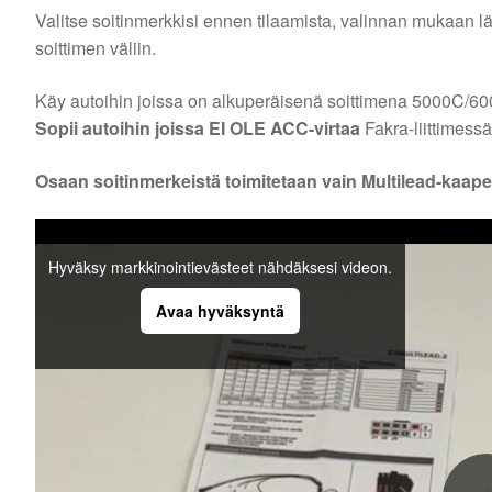
Valitse soitinmerkkisi ennen tilaamista, valinnan mukaan l
soittimen väliin.
Käy autoihin joissa on alkuperäisenä soittimena 5000C/
Sopii autoihin joissa EI OLE ACC-virtaa
Fakra-liittimessä
Osaan soitinmerkeistä toimitetaan vain Multilead-kaapel
Hyväksy markkinointievästeet nähdäksesi videon.
Avaa hyväksyntä