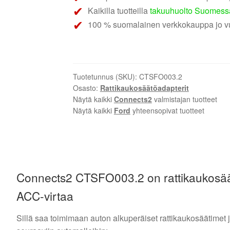
Kaikilla tuotteilla
takuuhuolto Suomess
100 % suomalainen verkkokauppa jo v
Tuotetunnus (SKU):
CTSFO003.2
Osasto:
Rattikaukosäätöadapterit
Näytä kaikki
Connects2
valmistajan tuotteet
Näytä kaikki
Ford
yhteensopivat tuotteet
Connects2 CTSFO003.2 on rattikaukosäätö
ACC-virtaa
Sillä saa toimimaan auton alkuperäiset rattikaukosäätimet 