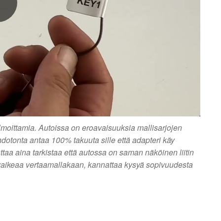
ilmoittamia. Autoissa on eroavaisuuksia mallisarjojen
ahdotonta antaa 100% takuuta sille että adapteri käy
ttaa aina tarkistaa että autossa on saman näköinen liitin
 on vaikeaa vertaamallakaan, kannattaa kysyä sopivuudesta