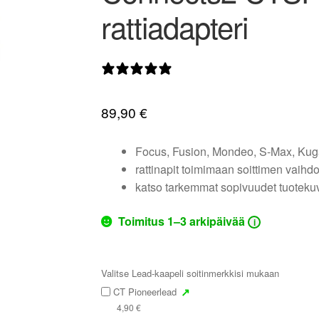
rattiadapteri
0 arvostelua
89,90
€
Focus, Fusion, Mondeo, S-Max, Kuga
rattinapit toimimaan soittimen vaihd
katso tarkemmat sopivuudet tuoteku
Toimitus 1–3 arkipäivää
i
Valitse Lead-kaapeli soitinmerkkisi mukaan
↗
CT Pioneerlead
4,90
€