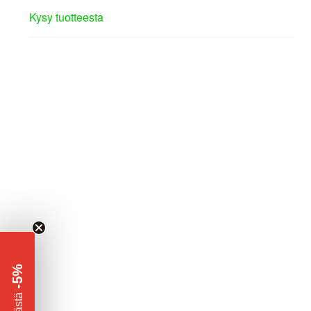
Kysy tuotteesta
-5%
​
Säästä