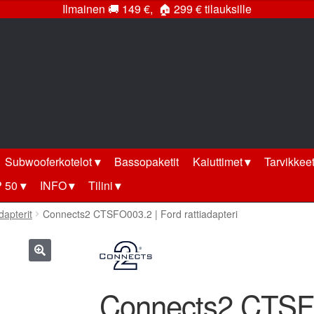
Ilmainen
🚚
149 €,
🏠
299 € tilauksille
Subwooferkotelot
Bassopaketit
Kaiuttimet
Tarvikkee
 50
INFO
Tilini
apterit
Connects2 CTSFO003.2 | Ford rattiadapteri
🔍
Connects2 CTSFO